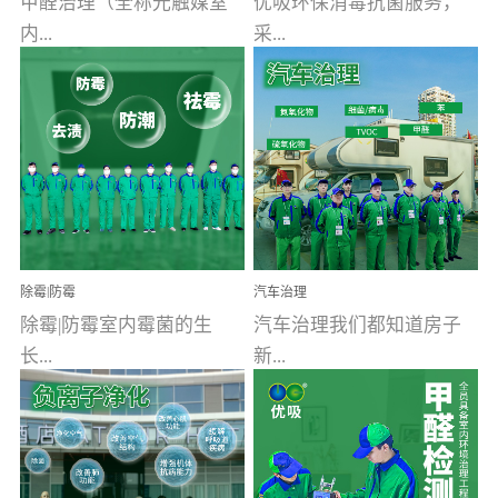
甲醛治理（全称光触媒室
优吸环保消毒抗菌服务，
内...
采...
空气污染净化治理）工业
用行业公认奥维牌消毒
文明的进步，创造了多姿
液，具备杀死人体冠状病
多彩的家居产品和生活情
毒的功效，杀菌率
调，但也带来了以甲醛为
99.99%。相对于传统消毒
首的室内...
液来说，无...
除霉|防霉
汽车治理
除霉|防霉室内霉菌的生
汽车治理我们都知道房子
长...
新...
受温度、湿度、基质养
装修完会有甲醛，其实汽
分、通风四个条件影响，
车的甲醛超标问题更为严