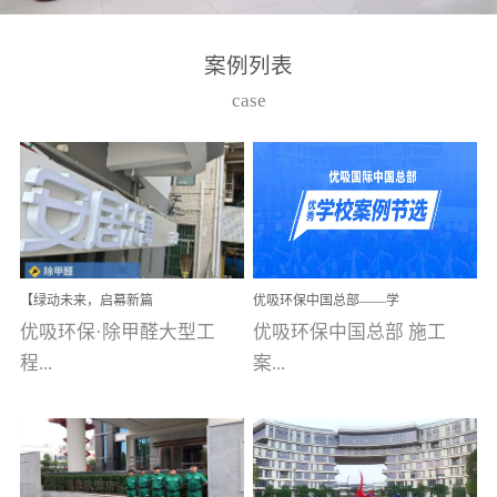
湾仔，有一支拥有高素质
高技能的团队。汇聚了众
案例列表
多的行业专家学者，攻克
case
了众多行业技术难题，并
取得了多项产品技术专利
和多项国家版权局著作
权，获得高新技术企业称
号。生产优势自主生产自
给自足，优吸公司于2015
【绿动未来，启幕新篇
优吸环保中国总部——学
在广州番禺区成功建立产
章】优吸环保中标深圳安
校施工案例(节选)
优吸环保·除甲醛大型工
优吸环保中国总部 施工
品线生产基地，工厂拥有
居乐寓，超大型工装室内
空气治理项目顺利启航，
程...
案...
自动化生产设备和成熟的
匠心筑就健康空间！
生产制作工艺流程。严格
选择源头源材料、严控产
案例【深圳安居乐寓】室
例(学校工装节选)广州南沙
品质量，我们每一批的生
内空气治理项目深圳安居
小学(珠江湾校区)项目地
产产品都经过严格的质检