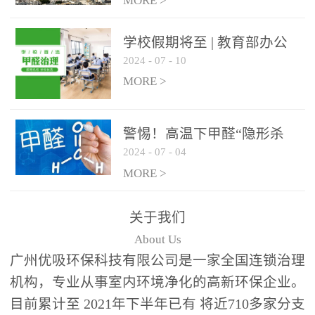
绿色家居
MORE >
学校假期将至 | 教育部办公
2024
-
07
-
10
厅关于加强学校新建校舍室
内空气质量管理通知
MORE >
警惕！高温下甲醛“隐形杀
2024
-
07
-
04
手”来袭，你的家安全吗？
MORE >
关于我们
About Us
广州优吸环保科技有限公司是一家全国连锁治理
机构，专业从事室内环境净化的高新环保企业。
目前累计至 2021年下半年已有 将近710多家分支