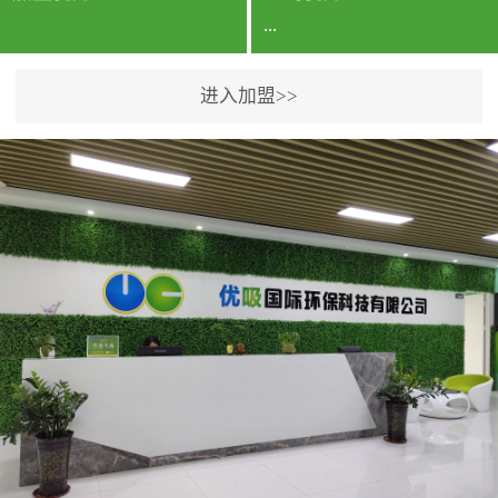
...
进入加盟>>
公司实力香港企业公司、
专利保护优势、双甲资质
企业（“室内环境净化治理
甲级施工资质”“室内环境
污染治理资质等级证
书”）、拥有多名高级《环
境工程高级工程师》室内
空气治理资格认证的治理
人员、掌握室内空气净化
治理实用技术和五项专利
技术、八项计算机软件著
作权登记证书等。研发实
力公司研发团队位于香港