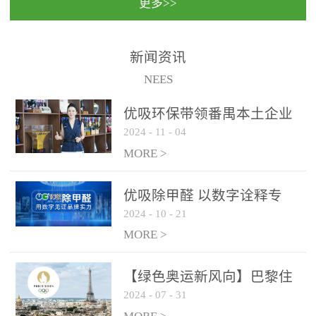
更多>>
民法院室内除甲醛空气治
国家通过设在对外开放口
理项目施工单位：优吸环
岸的出入境边防检查机关
保施工日期：2020年1月珠
（及各出入境边防检查
新闻资讯
海横琴新区人民法院，座
站），依法对出入境人
NEES
落...
员、交通工具...
优吸环保带领番禺本​土企业
2024
-
11
-
04
勇敢破局向“新”
MORE >
优吸除甲醛 以数字诠释专
2024
-
10
-
21
业，尽显除醛品牌实力！
MORE >
【绿色奥运新风向】巴黎住
2024
-
07
-
31
宿风波：优吸环保共建健康