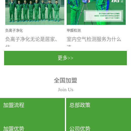
温暖潮湿、营养物质多、
重。汽车的空间范围小，
通风缓慢的空间最易滋生
配件、皮具、装饰多，这
大量霉菌的...
些都是汽...
负离子净化
甲醛检测
负离子净化无论是居家、
室内空气检测服务为什么
住...
选...
更多>>
宿、办公还是各类社会活
择上门检测?☑ 上门检测执
全国加盟
动，人类长时间停留的室
行国家规定的标准检测方
内空间都有整体消毒的需
法，空气采样量准确，检
Join Us
要。因为空间内人流携带
测结果可靠，远胜于其他
的、空气...
检测...
加盟流程
总部政策
加盟优势
公司优势