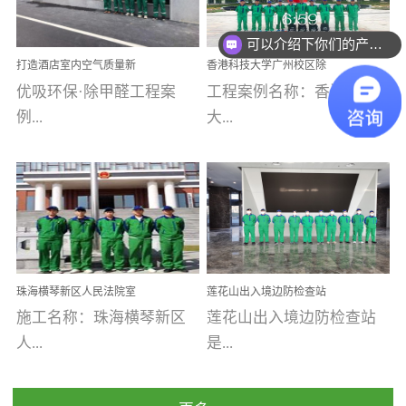
乐寓 深圳市安居乐寓
址：广州市南沙区海滨路
程序；生产车间为优吸总
为深圳安居集团旗下城...
南沙珠江湾江门市蓬江区
可以介绍下你们的产品么
部和全国分支机构生产光
打造酒店室内空气质量新
香港科技大学广州校区除
禾...
触媒、净醛王、祛味剂等
标杆——优吸环保·标杆之
甲醛项目圆满完成
优吸环保·除甲醛工程案
工程案例名称：香港科技
优吸系列产品，保质保量
作：东莞美豪雅致酒店室
内空气治理工程纪实
例...
大...
完成生产任务，确保全国
各分支机构的日常产品需
求。资质优势团队优势分
【东莞美豪雅致酒店】室
学广州校区室内空气治
支优势优吸环保是一棵正
内空气治理项目东莞美豪
理 工程案例地址：广
茁壮成长的树，只要我们
雅致酒店 东莞美豪雅
州南沙区·香港科技大学(广
人人都爱护她、珍惜她、
致酒店是为中高端人士...
州)校区 工程案...
她将越来越枝繁叶茂，终
珠海横琴新区人民法院室
莲花山出入境边防检查站
将会成为一棵参天大树！
内除甲醛空气治理项目
室内除甲醛空气治理项目
施工名称：珠海横琴新区
莲花山出入境边防检查站
优吸环保截止2020年拥有
人...
是...
全国600家网点分支机构。