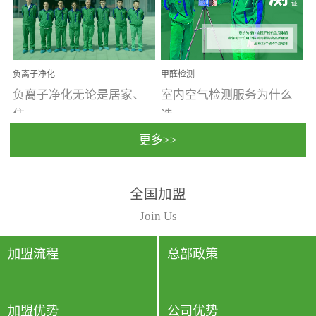
温暖潮湿、营养物质多、
重。汽车的空间范围小，
通风缓慢的空间最易滋生
配件、皮具、装饰多，这
大量霉菌的...
些都是汽...
负离子净化
甲醛检测
负离子净化无论是居家、
室内空气检测服务为什么
住...
选...
更多>>
宿、办公还是各类社会活
择上门检测?☑ 上门检测执
全国加盟
动，人类长时间停留的室
行国家规定的标准检测方
内空间都有整体消毒的需
法，空气采样量准确，检
Join Us
要。因为空间内人流携带
测结果可靠，远胜于其他
的、空气...
检测...
加盟流程
总部政策
加盟优势
公司优势