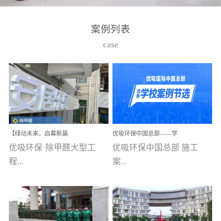
湾仔，有一支拥有高素质
高技能的团队。汇聚了众
案例列表
多的行业专家学者，攻克
case
了众多行业技术难题，并
取得了多项产品技术专利
和多项国家版权局著作
权，获得高新技术企业称
号。生产优势自主生产自
给自足，优吸公司于2015
【绿动未来，启幕新篇
优吸环保中国总部——学
在广州番禺区成功建立产
章】优吸环保中标深圳安
校施工案例(节选)
优吸环保·除甲醛大型工
优吸环保中国总部 施工
品线生产基地，工厂拥有
居乐寓，超大型工装室内
空气治理项目顺利启航，
程...
案...
自动化生产设备和成熟的
匠心筑就健康空间！
生产制作工艺流程。严格
选择源头源材料、严控产
案例【深圳安居乐寓】室
例(学校工装节选)广州南沙
品质量，我们每一批的生
内空气治理项目深圳安居
小学(珠江湾校区)项目地
产产品都经过严格的质检