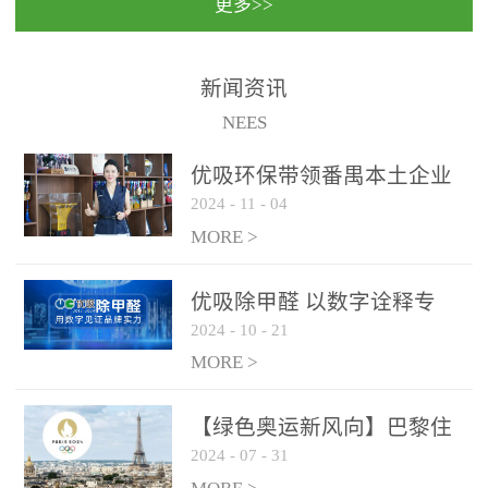
更多>>
民法院室内除甲醛空气治
国家通过设在对外开放口
理项目施工单位：优吸环
岸的出入境边防检查机关
保施工日期：2020年1月珠
（及各出入境边防检查
新闻资讯
海横琴新区人民法院，座
站），依法对出入境人
NEES
落...
员、交通工具...
优吸环保带领番禺本​土企业
2024
-
11
-
04
勇敢破局向“新”
MORE >
优吸除甲醛 以数字诠释专
2024
-
10
-
21
业，尽显除醛品牌实力！
MORE >
【绿色奥运新风向】巴黎住
2024
-
07
-
31
宿风波：优吸环保共建健康