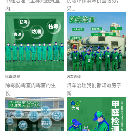
甲醛治理（全称光触媒室
优吸环保消毒抗菌服务，
内...
采...
空气污染净化治理）工业
用行业公认奥维牌消毒
文明的进步，创造了多姿
液，具备杀死人体冠状病
多彩的家居产品和生活情
毒的功效，杀菌率
调，但也带来了以甲醛为
99.99%。相对于传统消毒
首的室内...
液来说，无...
除霉|防霉
汽车治理
除霉|防霉室内霉菌的生
汽车治理我们都知道房子
长...
新...
受温度、湿度、基质养
装修完会有甲醛，其实汽
分、通风四个条件影响，
车的甲醛超标问题更为严