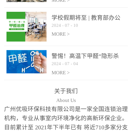
绿色家居
MORE >
学校假期将至 | 教育部办公
2024
-
07
-
10
厅关于加强学校新建校舍室
内空气质量管理通知
MORE >
警惕！高温下甲醛“隐形杀
2024
-
07
-
04
手”来袭，你的家安全吗？
MORE >
关于我们
About Us
广州优吸环保科技有限公司是一家全国连锁治理
机构，专业从事室内环境净化的高新环保企业。
目前累计至 2021年下半年已有 将近710多家分支