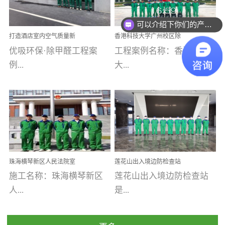
乐寓 深圳市安居乐寓
址：广州市南沙区海滨路
程序；生产车间为优吸总
为深圳安居集团旗下城...
南沙珠江湾江门市蓬江区
可以介绍下你们的产品么
部和全国分支机构生产光
打造酒店室内空气质量新
香港科技大学广州校区除
禾...
触媒、净醛王、祛味剂等
标杆——优吸环保·标杆之
甲醛项目圆满完成
优吸环保·除甲醛工程案
工程案例名称：香港科技
优吸系列产品，保质保量
作：东莞美豪雅致酒店室
内空气治理工程纪实
例...
大...
完成生产任务，确保全国
各分支机构的日常产品需
求。资质优势团队优势分
【东莞美豪雅致酒店】室
学广州校区室内空气治
支优势优吸环保是一棵正
内空气治理项目东莞美豪
理 工程案例地址：广
茁壮成长的树，只要我们
雅致酒店 东莞美豪雅
州南沙区·香港科技大学(广
人人都爱护她、珍惜她、
致酒店是为中高端人士...
州)校区 工程案...
她将越来越枝繁叶茂，终
珠海横琴新区人民法院室
莲花山出入境边防检查站
将会成为一棵参天大树！
内除甲醛空气治理项目
室内除甲醛空气治理项目
施工名称：珠海横琴新区
莲花山出入境边防检查站
优吸环保截止2020年拥有
人...
是...
全国600家网点分支机构。