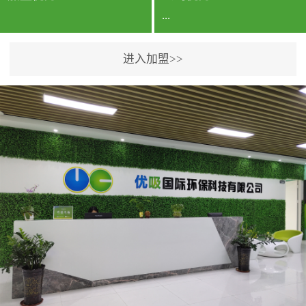
...
进入加盟>>
公司实力香港企业公司、
专利保护优势、双甲资质
企业（“室内环境净化治理
甲级施工资质”“室内环境
污染治理资质等级证
书”）、拥有多名高级《环
境工程高级工程师》室内
空气治理资格认证的治理
人员、掌握室内空气净化
治理实用技术和五项专利
技术、八项计算机软件著
作权登记证书等。研发实
力公司研发团队位于香港