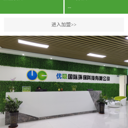
...
进入加盟>>
公司实力香港企业公司、
专利保护优势、双甲资质
企业（“室内环境净化治理
甲级施工资质”“室内环境
污染治理资质等级证
书”）、拥有多名高级《环
境工程高级工程师》室内
空气治理资格认证的治理
人员、掌握室内空气净化
治理实用技术和五项专利
技术、八项计算机软件著
作权登记证书等。研发实
力公司研发团队位于香港