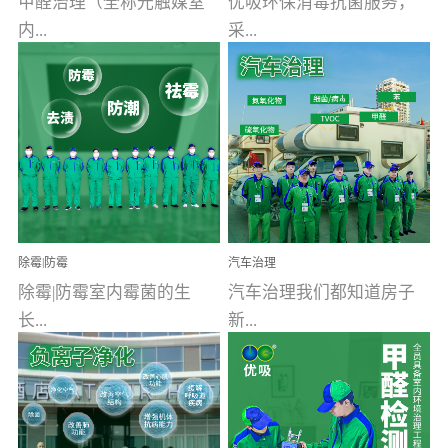
甲醛治理（全称光触媒室
优吸环保消毒抗菌服务，
内...
采...
空气污染净化治理）工业
用行业公认奥维牌消毒
文明的进步，创造了多姿
液，具备杀死人体冠状病
多彩的家居产品和生活情
毒的功效，杀菌率
调，但也带来了以甲醛为
99.99%。相对于传统消毒
首的室内...
液来说，无...
除霉|防霉
汽车治理
除霉|防霉室内霉菌的生
汽车治理我们都知道房子
长...
新...
受温度、湿度、基质养
装修完会有甲醛，其实汽
分、通风四个条件影响，
车的甲醛超标问题更为严