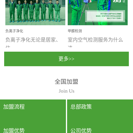
温暖潮湿、营养物质多、
重。汽车的空间范围小，
通风缓慢的空间最易滋生
配件、皮具、装饰多，这
大量霉菌的...
些都是汽...
负离子净化
甲醛检测
负离子净化无论是居家、
室内空气检测服务为什么
住...
选...
更多>>
宿、办公还是各类社会活
择上门检测?☑ 上门检测执
全国加盟
动，人类长时间停留的室
行国家规定的标准检测方
内空间都有整体消毒的需
法，空气采样量准确，检
Join Us
要。因为空间内人流携带
测结果可靠，远胜于其他
的、空气...
检测...
加盟流程
总部政策
加盟优势
公司优势