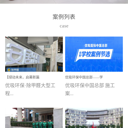
湾仔，有一支拥有高素质
高技能的团队。汇聚了众
案例列表
多的行业专家学者，攻克
case
了众多行业技术难题，并
取得了多项产品技术专利
和多项国家版权局著作
权，获得高新技术企业称
号。生产优势自主生产自
给自足，优吸公司于2015
【绿动未来，启幕新篇
优吸环保中国总部——学
在广州番禺区成功建立产
章】优吸环保中标深圳安
校施工案例(节选)
优吸环保·除甲醛大型工
优吸环保中国总部 施工
品线生产基地，工厂拥有
居乐寓，超大型工装室内
空气治理项目顺利启航，
程...
案...
自动化生产设备和成熟的
匠心筑就健康空间！
生产制作工艺流程。严格
选择源头源材料、严控产
案例【深圳安居乐寓】室
例(学校工装节选)广州南沙
品质量，我们每一批的生
内空气治理项目深圳安居
小学(珠江湾校区)项目地
产产品都经过严格的质检