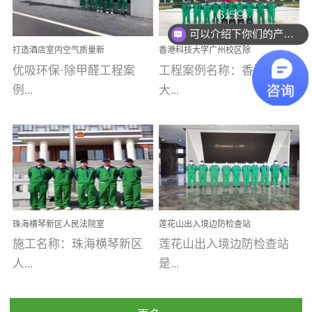
乐寓 深圳市安居乐寓
址：广州市南沙区海滨路
程序；生产车间为优吸总
为深圳安居集团旗下城...
南沙珠江湾江门市蓬江区
可以介绍下你们的产品么
部和全国分支机构生产光
打造酒店室内空气质量新
香港科技大学广州校区除
禾...
触媒、净醛王、祛味剂等
标杆——优吸环保·标杆之
甲醛项目圆满完成
优吸环保·除甲醛工程案
工程案例名称：香港科技
优吸系列产品，保质保量
作：东莞美豪雅致酒店室
内空气治理工程纪实
例...
大...
完成生产任务，确保全国
各分支机构的日常产品需
求。资质优势团队优势分
【东莞美豪雅致酒店】室
学广州校区室内空气治
支优势优吸环保是一棵正
内空气治理项目东莞美豪
理 工程案例地址：广
茁壮成长的树，只要我们
雅致酒店 东莞美豪雅
州南沙区·香港科技大学(广
人人都爱护她、珍惜她、
致酒店是为中高端人士...
州)校区 工程案...
她将越来越枝繁叶茂，终
珠海横琴新区人民法院室
莲花山出入境边防检查站
将会成为一棵参天大树！
内除甲醛空气治理项目
室内除甲醛空气治理项目
施工名称：珠海横琴新区
莲花山出入境边防检查站
优吸环保截止2020年拥有
人...
是...
全国600家网点分支机构。