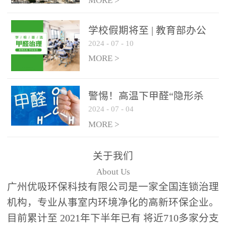
绿色家居
MORE >
学校假期将至 | 教育部办公
2024
-
07
-
10
厅关于加强学校新建校舍室
内空气质量管理通知
MORE >
警惕！高温下甲醛“隐形杀
2024
-
07
-
04
手”来袭，你的家安全吗？
MORE >
关于我们
About Us
广州优吸环保科技有限公司是一家全国连锁治理
机构，专业从事室内环境净化的高新环保企业。
目前累计至 2021年下半年已有 将近710多家分支