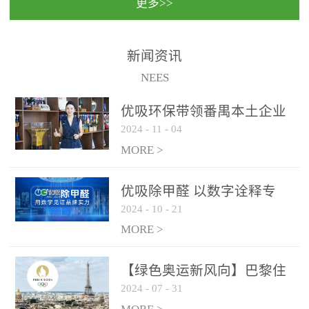
更多>>
民法院室内除甲醛空气治
国家通过设在对外开放口
理项目施工单位：优吸环
岸的出入境边防检查机关
保施工日期：2020年1月珠
（及各出入境边防检查
新闻资讯
海横琴新区人民法院，座
站），依法对出入境人
NEES
落...
员、交通工具...
优吸环保带领番禺本​土企业
2024
-
11
-
04
勇敢破局向“新”
MORE >
优吸除甲醛 以数字诠释专
2024
-
10
-
21
业，尽显除醛品牌实力！
MORE >
【绿色奥运新风向】巴黎住
2024
-
07
-
31
宿风波：优吸环保共建健康