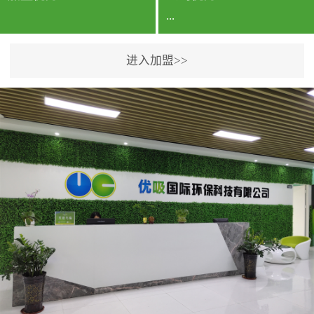
...
进入加盟>>
公司实力香港企业公司、
专利保护优势、双甲资质
企业（“室内环境净化治理
甲级施工资质”“室内环境
污染治理资质等级证
书”）、拥有多名高级《环
境工程高级工程师》室内
空气治理资格认证的治理
人员、掌握室内空气净化
治理实用技术和五项专利
技术、八项计算机软件著
作权登记证书等。研发实
力公司研发团队位于香港