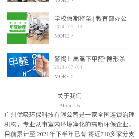
绿色家居
MORE >
学校假期将至 | 教育部办公
2024
-
07
-
10
厅关于加强学校新建校舍室
内空气质量管理通知
MORE >
警惕！高温下甲醛“隐形杀
2024
-
07
-
04
手”来袭，你的家安全吗？
MORE >
关于我们
About Us
广州优吸环保科技有限公司是一家全国连锁治理
机构，专业从事室内环境净化的高新环保企业。
目前累计至 2021年下半年已有 将近710多家分支