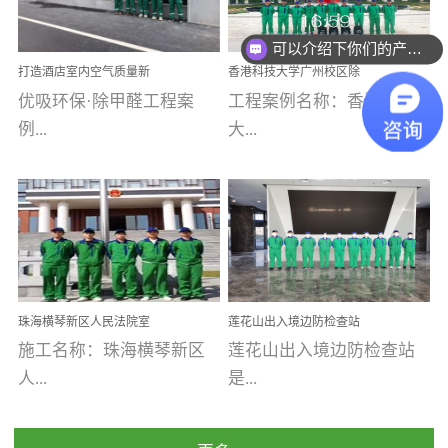
乐寓 深圳市安居乐寓
址：广州市南沙区海滨路
程序；生产车间为优吸总
为深圳安居集团旗下城...
南沙珠江湾江门市蓬江区
可以介绍下你们的产品么
部和全国分支机构生产光
打造酒店室内空气质量新
香港科技大学广州校区除
禾...
触媒、净醛王、祛味剂等
标杆——优吸环保·标杆之
甲醛项目圆满完成
优吸环保·除甲醛工程案
工程案例名称：香港科技
优吸系列产品，保质保量
作：东莞美豪雅致酒店室
内空气治理工程纪实
例...
大...
完成生产任务，确保全国
各分支机构的日常产品需
求。资质优势团队优势分
【东莞美豪雅致酒店】室
学广州校区室内空气治
支优势优吸环保是一棵正
内空气治理项目东莞美豪
理 工程案例地址：广
茁壮成长的树，只要我们
雅致酒店 东莞美豪雅
州南沙区·香港科技大学(广
人人都爱护她、珍惜她、
致酒店是为中高端人士...
州)校区 工程案...
她将越来越枝繁叶茂，终
珠海横琴新区人民法院室
莲花山出入境边防检查站
将会成为一棵参天大树！
内除甲醛空气治理项目
室内除甲醛空气治理项目
施工名称：珠海横琴新区
莲花山出入境边防检查站
优吸环保截止2020年拥有
人...
是...
全国600家网点分支机构。