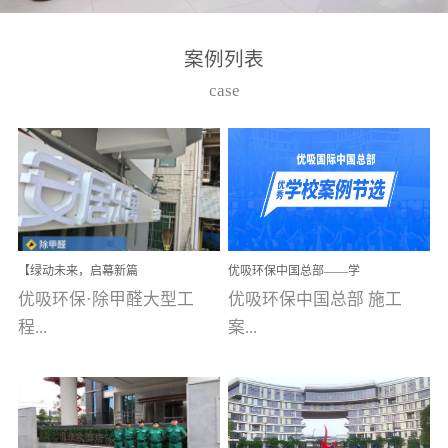
湾仔，有一支拥有高素质
高技能的团队。汇聚了众
案例列表
多的行业专家学者，攻克
case
了众多行业技术难题，并
取得了多项产品技术专利
和多项国家版权局著作
权，获得高新技术企业称
号。生产优势自主生产自
给自足，优吸公司于2015
【绿动未来，启幕新篇
优吸环保中国总部——学
在广州番禺区成功建立产
章】优吸环保中标深圳安
校施工案例(节选)
优吸环保·除甲醛大型工
优吸环保中国总部 施工
品线生产基地，工厂拥有
居乐寓，超大型工装室内
空气治理项目顺利启航，
程...
案...
自动化生产设备和成熟的
匠心筑就健康空间！
生产制作工艺流程。严格
选择源头源材料、严控产
案例【深圳安居乐寓】室
例(学校工装节选)广州南沙
品质量，我们每一批的生
内空气治理项目深圳安居
小学(珠江湾校区)项目地
产产品都经过严格的质检