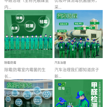
甲醛治理（全称光触媒室
优吸环保消毒抗菌服务，
内...
采...
空气污染净化治理）工业
用行业公认奥维牌消毒
文明的进步，创造了多姿
液，具备杀死人体冠状病
多彩的家居产品和生活情
毒的功效，杀菌率
调，但也带来了以甲醛为
99.99%。相对于传统消毒
首的室内...
液来说，无...
除霉|防霉
汽车治理
除霉|防霉室内霉菌的生
汽车治理我们都知道房子
长...
新...
受温度、湿度、基质养
装修完会有甲醛，其实汽
分、通风四个条件影响，
车的甲醛超标问题更为严