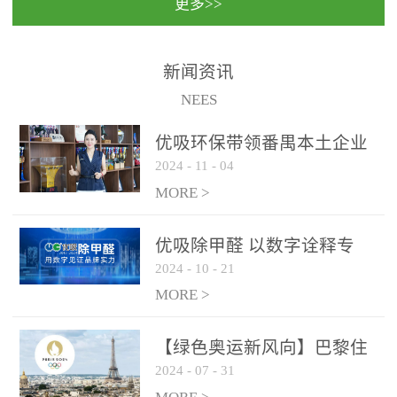
更多>>
民法院室内除甲醛空气治
国家通过设在对外开放口
理项目施工单位：优吸环
岸的出入境边防检查机关
保施工日期：2020年1月珠
（及各出入境边防检查
新闻资讯
海横琴新区人民法院，座
站），依法对出入境人
NEES
落...
员、交通工具...
优吸环保带领番禺本​土企业
2024
-
11
-
04
勇敢破局向“新”
MORE >
优吸除甲醛 以数字诠释专
2024
-
10
-
21
业，尽显除醛品牌实力！
MORE >
【绿色奥运新风向】巴黎住
2024
-
07
-
31
宿风波：优吸环保共建健康