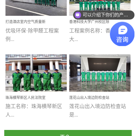
乐寓 深圳市安居乐寓
址：广州市南沙区海滨路
程序；生产车间为优吸总
为深圳安居集团旗下城...
南沙珠江湾江门市蓬江区
可以介绍下你们的产品么
部和全国分支机构生产光
打造酒店室内空气质量新
香港科技大学广州校区除
禾...
触媒、净醛王、祛味剂等
标杆——优吸环保·标杆之
甲醛项目圆满完成
优吸环保·除甲醛工程案
工程案例名称：香港科技
优吸系列产品，保质保量
作：东莞美豪雅致酒店室
内空气治理工程纪实
例...
大...
完成生产任务，确保全国
各分支机构的日常产品需
求。资质优势团队优势分
【东莞美豪雅致酒店】室
学广州校区室内空气治
支优势优吸环保是一棵正
内空气治理项目东莞美豪
理 工程案例地址：广
茁壮成长的树，只要我们
雅致酒店 东莞美豪雅
州南沙区·香港科技大学(广
人人都爱护她、珍惜她、
致酒店是为中高端人士...
州)校区 工程案...
她将越来越枝繁叶茂，终
珠海横琴新区人民法院室
莲花山出入境边防检查站
将会成为一棵参天大树！
内除甲醛空气治理项目
室内除甲醛空气治理项目
施工名称：珠海横琴新区
莲花山出入境边防检查站
优吸环保截止2020年拥有
人...
是...
全国600家网点分支机构。