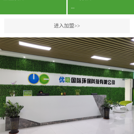
...
进入加盟>>
公司实力香港企业公司、
专利保护优势、双甲资质
企业（“室内环境净化治理
甲级施工资质”“室内环境
污染治理资质等级证
书”）、拥有多名高级《环
境工程高级工程师》室内
空气治理资格认证的治理
人员、掌握室内空气净化
治理实用技术和五项专利
技术、八项计算机软件著
作权登记证书等。研发实
力公司研发团队位于香港