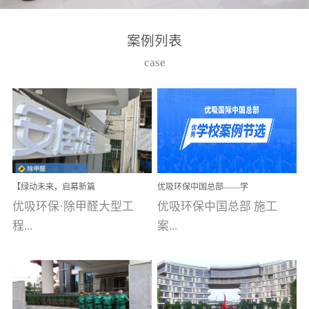
湾仔，有一支拥有高素质
高技能的团队。汇聚了众
案例列表
多的行业专家学者，攻克
case
了众多行业技术难题，并
取得了多项产品技术专利
和多项国家版权局著作
权，获得高新技术企业称
号。生产优势自主生产自
给自足，优吸公司于2015
【绿动未来，启幕新篇
优吸环保中国总部——学
在广州番禺区成功建立产
章】优吸环保中标深圳安
校施工案例(节选)
优吸环保·除甲醛大型工
优吸环保中国总部 施工
品线生产基地，工厂拥有
居乐寓，超大型工装室内
空气治理项目顺利启航，
程...
案...
自动化生产设备和成熟的
匠心筑就健康空间！
生产制作工艺流程。严格
选择源头源材料、严控产
案例【深圳安居乐寓】室
例(学校工装节选)广州南沙
品质量，我们每一批的生
内空气治理项目深圳安居
小学(珠江湾校区)项目地
产产品都经过严格的质检