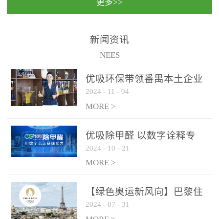
更多>>
民法院室内除甲醛空气治
国家通过设在对外开放口
理项目施工单位：优吸环
岸的出入境边防检查机关
保施工日期：2020年1月珠
（及各出入境边防检查
新闻资讯
海横琴新区人民法院，座
站），依法对出入境人
NEES
落...
员、交通工具...
优吸环保带领番禺本​土企业
2024
-
11
-
04
勇敢破局向“新”
MORE >
优吸除甲醛 以数字诠释专
2024
-
10
-
21
业，尽显除醛品牌实力！
MORE >
【绿色奥运新风向】巴黎住
2024
-
07
-
31
宿风波：优吸环保共建健康