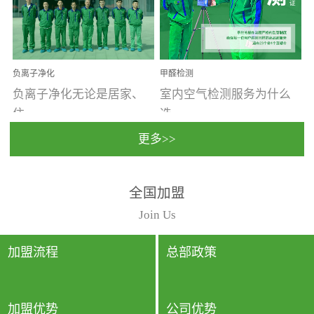
温暖潮湿、营养物质多、
重。汽车的空间范围小，
通风缓慢的空间最易滋生
配件、皮具、装饰多，这
大量霉菌的...
些都是汽...
负离子净化
甲醛检测
负离子净化无论是居家、
室内空气检测服务为什么
住...
选...
更多>>
宿、办公还是各类社会活
择上门检测?☑ 上门检测执
全国加盟
动，人类长时间停留的室
行国家规定的标准检测方
内空间都有整体消毒的需
法，空气采样量准确，检
Join Us
要。因为空间内人流携带
测结果可靠，远胜于其他
的、空气...
检测...
加盟流程
总部政策
加盟优势
公司优势