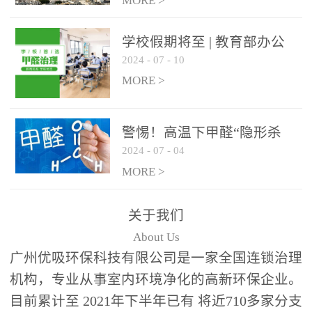
绿色家居
MORE >
学校假期将至 | 教育部办公
2024
-
07
-
10
厅关于加强学校新建校舍室
内空气质量管理通知
MORE >
警惕！高温下甲醛“隐形杀
2024
-
07
-
04
手”来袭，你的家安全吗？
MORE >
关于我们
About Us
广州优吸环保科技有限公司是一家全国连锁治理
机构，专业从事室内环境净化的高新环保企业。
目前累计至 2021年下半年已有 将近710多家分支