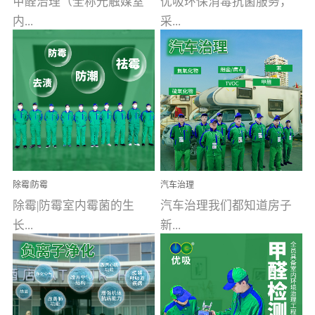
甲醛治理（全称光触媒室
优吸环保消毒抗菌服务，
内...
采...
空气污染净化治理）工业
用行业公认奥维牌消毒
文明的进步，创造了多姿
液，具备杀死人体冠状病
多彩的家居产品和生活情
毒的功效，杀菌率
调，但也带来了以甲醛为
99.99%。相对于传统消毒
首的室内...
液来说，无...
除霉|防霉
汽车治理
除霉|防霉室内霉菌的生
汽车治理我们都知道房子
长...
新...
受温度、湿度、基质养
装修完会有甲醛，其实汽
分、通风四个条件影响，
车的甲醛超标问题更为严