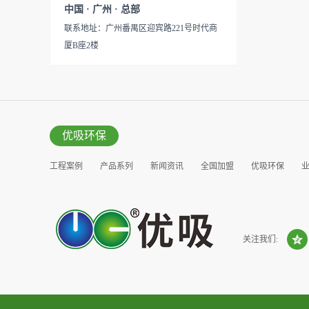
见产品说明手册产品类型：国
中国 · 广州 · 总部
的研发出治理甲醛的产品，而
产
联系地址：广州番禺区迎宾路221号时代商
我们的“醛博士”就担此重任。
厦B座2楼
主要功能：吸附异味应用范
围：室内、车内等使用方法：
见产品说明手册产品类型：国
产
优吸环保
工程案例
产品系列
新闻资讯
全国加盟
优吸环保
营销窗口
关注我们: