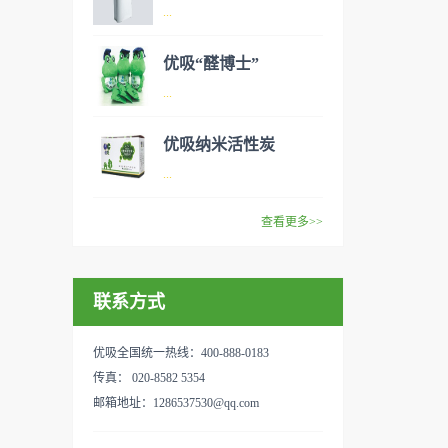
异味、甲醛之类的装修污染、
空气净化器是指能够吸附、分
...
细菌、过敏原等），可快速有
解或转化各种空气污染物（一
效去除挥发性有机物，有效提
般包括PM2.5、粉尘、花粉、
优吸“醛博士”
高空气清洁度的效果。主要功
异味、甲醛之类的装修污染、
空气净化器是指能够吸附、分
...
能：除甲醛/除异味/杀菌应用
细菌、过敏原等），可快速有
解或转化各种空气污染物（一
范围：家庭场所、办公室场
效去除挥发性有机物，有效提
般包括PM2.5、粉尘、花粉、
优吸纳米活性炭
所、使用方法：见产品说明手
高空气清洁度的效果。主要功
异味、甲醛之类的装修污染、
优吸环保的吉祥物是一只叫
...
册
能：除甲醛/除异味/杀菌应用
细菌、过敏原等），可快速有
“醛博士”的可爱青蛙，醛博士
范围：家庭场所、办公室场
效去除挥发性有机物，有效提
在甲醛领域是非常专业的一位
查看更多>>
所、使用方法：见产品说明手
高空气清洁度的效果。主要功
学者，对于甲醛的治理更是了
优吸纳米活性炭，是黑色粉末
册
能：除甲醛/除异味/杀菌应用
如指掌。家里放了“醛博士”可
状或块状、颗粒状、蜂窝状的
范围：家庭场所、办公室场
以辅助净化空气，醛博士一肚
联系方式
无定形碳，也有排列规整的晶
所、使用方法：见产品说明手
子的活性炭具有良好的吸附作
体碳。优吸活性炭具有较强的
册
用。放在车里不仅能装饰更能
吸附性，广泛应用于生产、生
优吸全国统一热线：400-888-0183
减轻车内的烟味或是其他异
活中。主要功能：吸附异味应
传真： 020-8582 5354
味，“醛博士”昭示着优吸在除
用范围：汽车、冰箱、食品
邮箱地址：1286537530@qq.com
甲醛方面的专业性和无可替代
柜、房间、鞋内等使用方法：
性。有博士的团队，才能更好