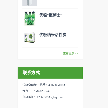
异味、甲醛之类的装修污染、
空气净化器是指能够吸附、分
...
细菌、过敏原等），可快速有
解或转化各种空气污染物（一
效去除挥发性有机物，有效提
般包括PM2.5、粉尘、花粉、
优吸“醛博士”
高空气清洁度的效果。主要功
异味、甲醛之类的装修污染、
空气净化器是指能够吸附、分
...
能：除甲醛/除异味/杀菌应用
细菌、过敏原等），可快速有
解或转化各种空气污染物（一
范围：家庭场所、办公室场
效去除挥发性有机物，有效提
般包括PM2.5、粉尘、花粉、
优吸纳米活性炭
所、使用方法：见产品说明手
高空气清洁度的效果。主要功
异味、甲醛之类的装修污染、
优吸环保的吉祥物是一只叫
...
册
能：除甲醛/除异味/杀菌应用
细菌、过敏原等），可快速有
“醛博士”的可爱青蛙，醛博士
范围：家庭场所、办公室场
效去除挥发性有机物，有效提
在甲醛领域是非常专业的一位
查看更多>>
所、使用方法：见产品说明手
高空气清洁度的效果。主要功
学者，对于甲醛的治理更是了
优吸纳米活性炭，是黑色粉末
册
能：除甲醛/除异味/杀菌应用
如指掌。家里放了“醛博士”可
状或块状、颗粒状、蜂窝状的
范围：家庭场所、办公室场
以辅助净化空气，醛博士一肚
联系方式
无定形碳，也有排列规整的晶
所、使用方法：见产品说明手
子的活性炭具有良好的吸附作
体碳。优吸活性炭具有较强的
册
用。放在车里不仅能装饰更能
吸附性，广泛应用于生产、生
优吸全国统一热线：400-888-0183
减轻车内的烟味或是其他异
活中。主要功能：吸附异味应
传真： 020-8582 5354
味，“醛博士”昭示着优吸在除
用范围：汽车、冰箱、食品
邮箱地址：1286537530@qq.com
甲醛方面的专业性和无可替代
柜、房间、鞋内等使用方法：
性。有博士的团队，才能更好