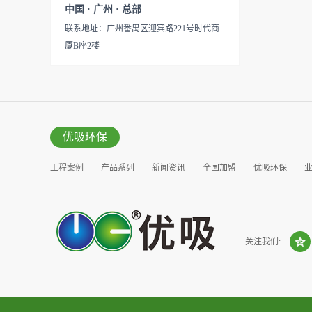
见产品说明手册产品类型：国
中国 · 广州 · 总部
的研发出治理甲醛的产品，而
产
联系地址：广州番禺区迎宾路221号时代商
我们的“醛博士”就担此重任。
厦B座2楼
主要功能：吸附异味应用范
围：室内、车内等使用方法：
见产品说明手册产品类型：国
产
优吸环保
工程案例
产品系列
新闻资讯
全国加盟
优吸环保
营销窗口
关注我们: