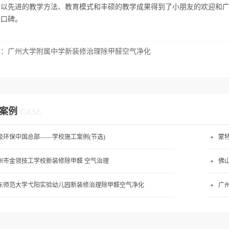
园以先进的教学方法、教育模式和丰硕的教学成果得到了小朋友的欢迎和
会口碑。
篇：
广州大学附属中学新装修治理除甲醛空气净化
案例
CASE
吸环保中国总部——学校施工案例(节选)
蒙
州市金领技工学校新装修除甲醛 空气治理
佛
东师范大学弋阳实验幼儿园新装修治理除甲醛空气净化
广