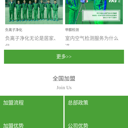
温暖潮湿、营养物质多、
重。汽车的空间范围小，
通风缓慢的空间最易滋生
配件、皮具、装饰多，这
大量霉菌的...
些都是汽...
负离子净化
甲醛检测
负离子净化无论是居家、
室内空气检测服务为什么
住...
选...
更多>>
宿、办公还是各类社会活
择上门检测?☑ 上门检测执
全国加盟
动，人类长时间停留的室
行国家规定的标准检测方
内空间都有整体消毒的需
法，空气采样量准确，检
Join Us
要。因为空间内人流携带
测结果可靠，远胜于其他
的、空气...
检测...
加盟流程
总部政策
加盟优势
公司优势