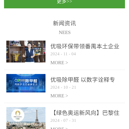
更多>>
民法院室内除甲醛空气治
国家通过设在对外开放口
理项目施工单位：优吸环
岸的出入境边防检查机关
保施工日期：2020年1月珠
（及各出入境边防检查
新闻资讯
海横琴新区人民法院，座
站），依法对出入境人
NEES
落...
员、交通工具...
优吸环保带领番禺本​土企业
2024
-
11
-
04
勇敢破局向“新”
MORE >
优吸除甲醛 以数字诠释专
2024
-
10
-
21
业，尽显除醛品牌实力！
MORE >
【绿色奥运新风向】巴黎住
2024
-
07
-
31
宿风波：优吸环保共建健康