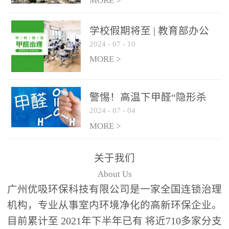
绿色家居
MORE >
学校假期将至 | 教育部办公
2024
-
07
-
10
厅关于加强学校新建校舍室
内空气质量管理通知
MORE >
警惕！高温下甲醛“隐形杀
2024
-
07
-
04
手”来袭，你的家安全吗？
MORE >
关于我们
About Us
广州优吸环保科技有限公司是一家全国连锁治理
机构，专业从事室内环境净化的高新环保企业。
目前累计至 2021年下半年已有 将近710多家分支