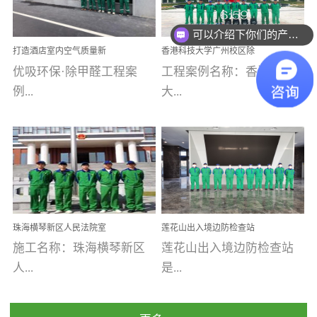
乐寓 深圳市安居乐寓
址：广州市南沙区海滨路
程序；生产车间为优吸总
可以介绍下你们的产品么
为深圳安居集团旗下城...
南沙珠江湾江门市蓬江区
部和全国分支机构生产光
你们是怎么收费的呢
打造酒店室内空气质量新
香港科技大学广州校区除
禾...
触媒、净醛王、祛味剂等
标杆——优吸环保·标杆之
甲醛项目圆满完成
优吸环保·除甲醛工程案
工程案例名称：香港科技
优吸系列产品，保质保量
作：东莞美豪雅致酒店室
内空气治理工程纪实
例...
大...
完成生产任务，确保全国
各分支机构的日常产品需
求。资质优势团队优势分
【东莞美豪雅致酒店】室
学广州校区室内空气治
支优势优吸环保是一棵正
内空气治理项目东莞美豪
理 工程案例地址：广
茁壮成长的树，只要我们
雅致酒店 东莞美豪雅
州南沙区·香港科技大学(广
人人都爱护她、珍惜她、
致酒店是为中高端人士...
州)校区 工程案...
她将越来越枝繁叶茂，终
珠海横琴新区人民法院室
莲花山出入境边防检查站
将会成为一棵参天大树！
内除甲醛空气治理项目
室内除甲醛空气治理项目
施工名称：珠海横琴新区
莲花山出入境边防检查站
优吸环保截止2020年拥有
人...
是...
全国600家网点分支机构。