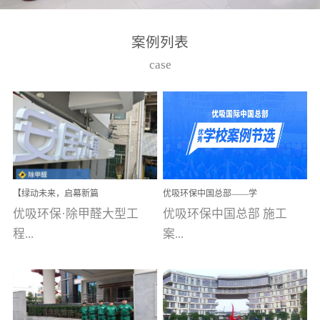
湾仔，有一支拥有高素质
高技能的团队。汇聚了众
案例列表
多的行业专家学者，攻克
case
了众多行业技术难题，并
取得了多项产品技术专利
和多项国家版权局著作
权，获得高新技术企业称
号。生产优势自主生产自
给自足，优吸公司于2015
【绿动未来，启幕新篇
优吸环保中国总部——学
在广州番禺区成功建立产
章】优吸环保中标深圳安
校施工案例(节选)
优吸环保·除甲醛大型工
优吸环保中国总部 施工
品线生产基地，工厂拥有
居乐寓，超大型工装室内
空气治理项目顺利启航，
程...
案...
自动化生产设备和成熟的
匠心筑就健康空间！
生产制作工艺流程。严格
选择源头源材料、严控产
案例【深圳安居乐寓】室
例(学校工装节选)广州南沙
品质量，我们每一批的生
内空气治理项目深圳安居
小学(珠江湾校区)项目地
产产品都经过严格的质检