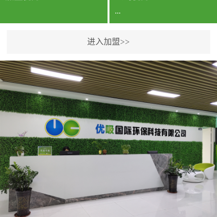
...
进入加盟>>
公司实力香港企业公司、
专利保护优势、双甲资质
企业（“室内环境净化治理
甲级施工资质”“室内环境
污染治理资质等级证
书”）、拥有多名高级《环
境工程高级工程师》室内
空气治理资格认证的治理
人员、掌握室内空气净化
治理实用技术和五项专利
技术、八项计算机软件著
作权登记证书等。研发实
力公司研发团队位于香港