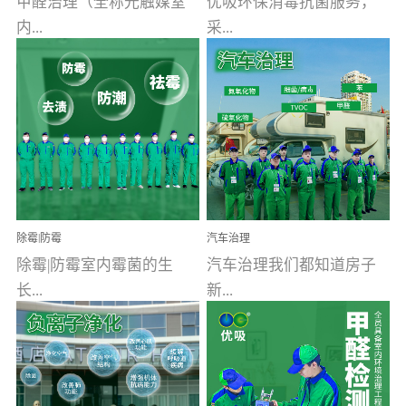
甲醛治理（全称光触媒室
优吸环保消毒抗菌服务，
内...
采...
空气污染净化治理）工业
用行业公认奥维牌消毒
文明的进步，创造了多姿
液，具备杀死人体冠状病
多彩的家居产品和生活情
毒的功效，杀菌率
调，但也带来了以甲醛为
99.99%。相对于传统消毒
首的室内...
液来说，无...
除霉|防霉
汽车治理
除霉|防霉室内霉菌的生
汽车治理我们都知道房子
长...
新...
受温度、湿度、基质养
装修完会有甲醛，其实汽
分、通风四个条件影响，
车的甲醛超标问题更为严