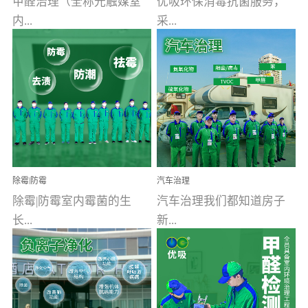
甲醛治理（全称光触媒室
优吸环保消毒抗菌服务，
内...
采...
空气污染净化治理）工业
用行业公认奥维牌消毒
文明的进步，创造了多姿
液，具备杀死人体冠状病
多彩的家居产品和生活情
毒的功效，杀菌率
调，但也带来了以甲醛为
99.99%。相对于传统消毒
首的室内...
液来说，无...
除霉|防霉
汽车治理
除霉|防霉室内霉菌的生
汽车治理我们都知道房子
长...
新...
受温度、湿度、基质养
装修完会有甲醛，其实汽
分、通风四个条件影响，
车的甲醛超标问题更为严