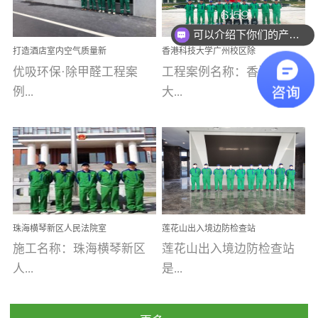
乐寓 深圳市安居乐寓
址：广州市南沙区海滨路
程序；生产车间为优吸总
为深圳安居集团旗下城...
南沙珠江湾江门市蓬江区
可以介绍下你们的产品么
部和全国分支机构生产光
打造酒店室内空气质量新
香港科技大学广州校区除
禾...
触媒、净醛王、祛味剂等
标杆——优吸环保·标杆之
甲醛项目圆满完成
优吸环保·除甲醛工程案
工程案例名称：香港科技
优吸系列产品，保质保量
作：东莞美豪雅致酒店室
内空气治理工程纪实
例...
大...
完成生产任务，确保全国
各分支机构的日常产品需
求。资质优势团队优势分
【东莞美豪雅致酒店】室
学广州校区室内空气治
支优势优吸环保是一棵正
内空气治理项目东莞美豪
理 工程案例地址：广
茁壮成长的树，只要我们
雅致酒店 东莞美豪雅
州南沙区·香港科技大学(广
人人都爱护她、珍惜她、
致酒店是为中高端人士...
州)校区 工程案...
她将越来越枝繁叶茂，终
珠海横琴新区人民法院室
莲花山出入境边防检查站
将会成为一棵参天大树！
内除甲醛空气治理项目
室内除甲醛空气治理项目
施工名称：珠海横琴新区
莲花山出入境边防检查站
优吸环保截止2020年拥有
人...
是...
全国600家网点分支机构。