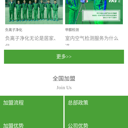
温暖潮湿、营养物质多、
重。汽车的空间范围小，
通风缓慢的空间最易滋生
配件、皮具、装饰多，这
大量霉菌的...
些都是汽...
负离子净化
甲醛检测
负离子净化无论是居家、
室内空气检测服务为什么
住...
选...
更多>>
宿、办公还是各类社会活
择上门检测?☑ 上门检测执
全国加盟
动，人类长时间停留的室
行国家规定的标准检测方
内空间都有整体消毒的需
法，空气采样量准确，检
Join Us
要。因为空间内人流携带
测结果可靠，远胜于其他
的、空气...
检测...
加盟流程
总部政策
加盟优势
公司优势