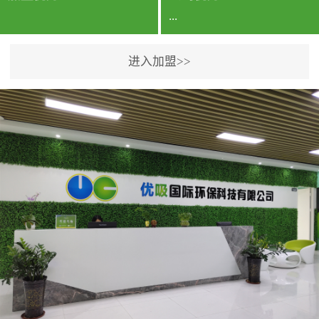
...
进入加盟>>
公司实力香港企业公司、
专利保护优势、双甲资质
企业（“室内环境净化治理
甲级施工资质”“室内环境
污染治理资质等级证
书”）、拥有多名高级《环
境工程高级工程师》室内
空气治理资格认证的治理
人员、掌握室内空气净化
治理实用技术和五项专利
技术、八项计算机软件著
作权登记证书等。研发实
力公司研发团队位于香港