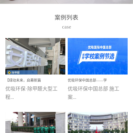
湾仔，有一支拥有高素质
高技能的团队。汇聚了众
案例列表
多的行业专家学者，攻克
case
了众多行业技术难题，并
取得了多项产品技术专利
和多项国家版权局著作
权，获得高新技术企业称
号。生产优势自主生产自
给自足，优吸公司于2015
【绿动未来，启幕新篇
优吸环保中国总部——学
在广州番禺区成功建立产
章】优吸环保中标深圳安
校施工案例(节选)
优吸环保·除甲醛大型工
优吸环保中国总部 施工
品线生产基地，工厂拥有
居乐寓，超大型工装室内
空气治理项目顺利启航，
程...
案...
自动化生产设备和成熟的
匠心筑就健康空间！
生产制作工艺流程。严格
选择源头源材料、严控产
案例【深圳安居乐寓】室
例(学校工装节选)广州南沙
品质量，我们每一批的生
内空气治理项目深圳安居
小学(珠江湾校区)项目地
产产品都经过严格的质检