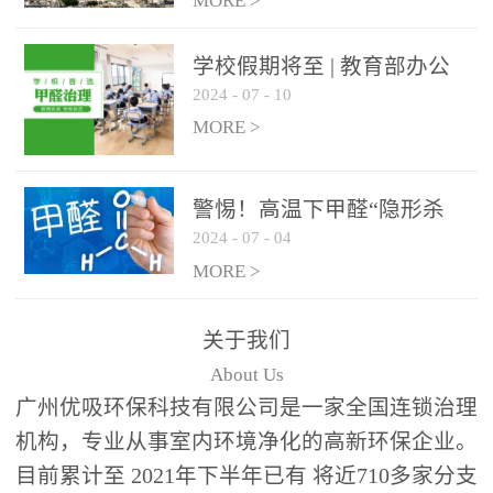
绿色家居
MORE >
学校假期将至 | 教育部办公
2024
-
07
-
10
厅关于加强学校新建校舍室
内空气质量管理通知
MORE >
警惕！高温下甲醛“隐形杀
2024
-
07
-
04
手”来袭，你的家安全吗？
MORE >
关于我们
About Us
广州优吸环保科技有限公司是一家全国连锁治理
机构，专业从事室内环境净化的高新环保企业。
目前累计至 2021年下半年已有 将近710多家分支