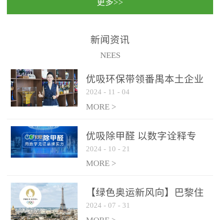
更多>>
民法院室内除甲醛空气治
国家通过设在对外开放口
理项目施工单位：优吸环
岸的出入境边防检查机关
保施工日期：2020年1月珠
（及各出入境边防检查
新闻资讯
海横琴新区人民法院，座
站），依法对出入境人
NEES
落...
员、交通工具...
优吸环保带领番禺本​土企业
2024
-
11
-
04
勇敢破局向“新”
MORE >
优吸除甲醛 以数字诠释专
2024
-
10
-
21
业，尽显除醛品牌实力！
MORE >
【绿色奥运新风向】巴黎住
2024
-
07
-
31
宿风波：优吸环保共建健康