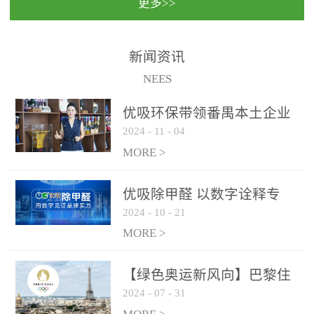
更多>>
民法院室内除甲醛空气治
国家通过设在对外开放口
理项目施工单位：优吸环
岸的出入境边防检查机关
保施工日期：2020年1月珠
（及各出入境边防检查
新闻资讯
海横琴新区人民法院，座
站），依法对出入境人
NEES
落...
员、交通工具...
优吸环保带领番禺本​土企业
2024
-
11
-
04
勇敢破局向“新”
MORE >
优吸除甲醛 以数字诠释专
2024
-
10
-
21
业，尽显除醛品牌实力！
MORE >
【绿色奥运新风向】巴黎住
2024
-
07
-
31
宿风波：优吸环保共建健康