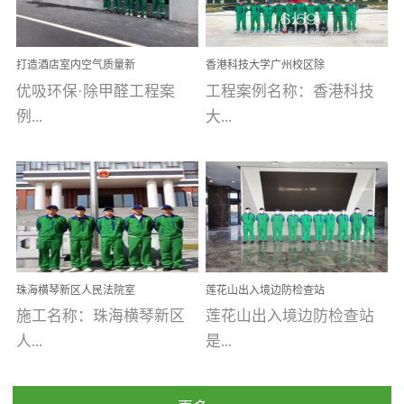
乐寓 深圳市安居乐寓
址：广州市南沙区海滨路
程序；生产车间为优吸总
为深圳安居集团旗下城...
南沙珠江湾江门市蓬江区
可以介绍下你们的产品么
部和全国分支机构生产光
打造酒店室内空气质量新
香港科技大学广州校区除
禾...
触媒、净醛王、祛味剂等
标杆——优吸环保·标杆之
甲醛项目圆满完成
优吸环保·除甲醛工程案
工程案例名称：香港科技
优吸系列产品，保质保量
作：东莞美豪雅致酒店室
内空气治理工程纪实
例...
大...
完成生产任务，确保全国
各分支机构的日常产品需
求。资质优势团队优势分
【东莞美豪雅致酒店】室
学广州校区室内空气治
支优势优吸环保是一棵正
内空气治理项目东莞美豪
理 工程案例地址：广
茁壮成长的树，只要我们
雅致酒店 东莞美豪雅
州南沙区·香港科技大学(广
人人都爱护她、珍惜她、
致酒店是为中高端人士...
州)校区 工程案...
她将越来越枝繁叶茂，终
珠海横琴新区人民法院室
莲花山出入境边防检查站
将会成为一棵参天大树！
内除甲醛空气治理项目
室内除甲醛空气治理项目
施工名称：珠海横琴新区
莲花山出入境边防检查站
优吸环保截止2020年拥有
人...
是...
全国600家网点分支机构。