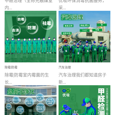
甲醛治理（全称光触媒室
优吸环保消毒抗菌服务，
内...
采...
空气污染净化治理）工业
用行业公认奥维牌消毒
文明的进步，创造了多姿
液，具备杀死人体冠状病
多彩的家居产品和生活情
毒的功效，杀菌率
调，但也带来了以甲醛为
99.99%。相对于传统消毒
首的室内...
液来说，无...
除霉|防霉
汽车治理
除霉|防霉室内霉菌的生
汽车治理我们都知道房子
长...
新...
受温度、湿度、基质养
装修完会有甲醛，其实汽
分、通风四个条件影响，
车的甲醛超标问题更为严