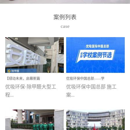
湾仔，有一支拥有高素质
高技能的团队。汇聚了众
案例列表
多的行业专家学者，攻克
case
了众多行业技术难题，并
取得了多项产品技术专利
和多项国家版权局著作
权，获得高新技术企业称
号。生产优势自主生产自
给自足，优吸公司于2015
【绿动未来，启幕新篇
优吸环保中国总部——学
在广州番禺区成功建立产
章】优吸环保中标深圳安
校施工案例(节选)
优吸环保·除甲醛大型工
优吸环保中国总部 施工
品线生产基地，工厂拥有
居乐寓，超大型工装室内
空气治理项目顺利启航，
程...
案...
自动化生产设备和成熟的
匠心筑就健康空间！
生产制作工艺流程。严格
选择源头源材料、严控产
案例【深圳安居乐寓】室
例(学校工装节选)广州南沙
品质量，我们每一批的生
内空气治理项目深圳安居
小学(珠江湾校区)项目地
产产品都经过严格的质检