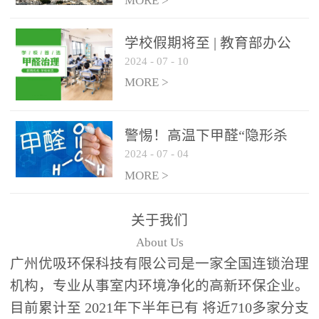
绿色家居
MORE >
学校假期将至 | 教育部办公
2024
-
07
-
10
厅关于加强学校新建校舍室
内空气质量管理通知
MORE >
警惕！高温下甲醛“隐形杀
2024
-
07
-
04
手”来袭，你的家安全吗？
MORE >
关于我们
About Us
广州优吸环保科技有限公司是一家全国连锁治理
机构，专业从事室内环境净化的高新环保企业。
目前累计至 2021年下半年已有 将近710多家分支