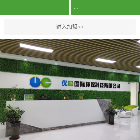
...
进入加盟>>
公司实力香港企业公司、
专利保护优势、双甲资质
企业（“室内环境净化治理
甲级施工资质”“室内环境
污染治理资质等级证
书”）、拥有多名高级《环
境工程高级工程师》室内
空气治理资格认证的治理
人员、掌握室内空气净化
治理实用技术和五项专利
技术、八项计算机软件著
作权登记证书等。研发实
力公司研发团队位于香港