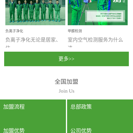
温暖潮湿、营养物质多、
重。汽车的空间范围小，
通风缓慢的空间最易滋生
配件、皮具、装饰多，这
大量霉菌的...
些都是汽...
负离子净化
甲醛检测
负离子净化无论是居家、
室内空气检测服务为什么
住...
选...
更多>>
宿、办公还是各类社会活
择上门检测?☑ 上门检测执
全国加盟
动，人类长时间停留的室
行国家规定的标准检测方
内空间都有整体消毒的需
法，空气采样量准确，检
Join Us
要。因为空间内人流携带
测结果可靠，远胜于其他
的、空气...
检测...
加盟流程
总部政策
加盟优势
公司优势