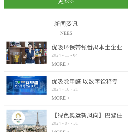
更多>>
民法院室内除甲醛空气治
国家通过设在对外开放口
理项目施工单位：优吸环
岸的出入境边防检查机关
保施工日期：2020年1月珠
（及各出入境边防检查
新闻资讯
海横琴新区人民法院，座
站），依法对出入境人
NEES
落...
员、交通工具...
优吸环保带领番禺本​土企业
2024
-
11
-
04
勇敢破局向“新”
MORE >
优吸除甲醛 以数字诠释专
2024
-
10
-
21
业，尽显除醛品牌实力！
MORE >
【绿色奥运新风向】巴黎住
2024
-
07
-
31
宿风波：优吸环保共建健康