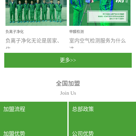
温暖潮湿、营养物质多、
重。汽车的空间范围小，
通风缓慢的空间最易滋生
配件、皮具、装饰多，这
大量霉菌的...
些都是汽...
负离子净化
甲醛检测
负离子净化无论是居家、
室内空气检测服务为什么
住...
选...
更多>>
宿、办公还是各类社会活
择上门检测?☑ 上门检测执
全国加盟
动，人类长时间停留的室
行国家规定的标准检测方
内空间都有整体消毒的需
法，空气采样量准确，检
Join Us
要。因为空间内人流携带
测结果可靠，远胜于其他
的、空气...
检测...
加盟流程
总部政策
加盟优势
公司优势