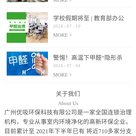
绿色家居
MORE >
学校假期将至 | 教育部办公
2024
-
07
-
10
厅关于加强学校新建校舍室
内空气质量管理通知
MORE >
警惕！高温下甲醛“隐形杀
2024
-
07
-
04
手”来袭，你的家安全吗？
MORE >
关于我们
About Us
广州优吸环保科技有限公司是一家全国连锁治理
机构，专业从事室内环境净化的高新环保企业。
目前累计至 2021年下半年已有 将近710多家分支