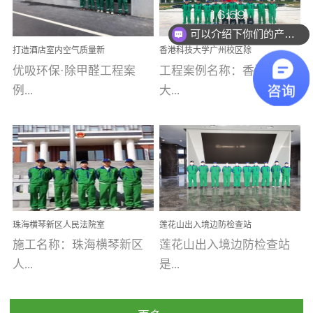
乐寓 深圳市安居乐寓
址：广州市南沙区海滨路
程序；生产车间为优吸总
为深圳安居集团旗下城...
南沙珠江湾江门市蓬江区
可以介绍下你们的产品么
部和全国分支机构生产光
打造酒店室内空气质量新
香港科技大学广州校区除
禾...
触媒、净醛王、祛味剂等
标杆——优吸环保·标杆之
甲醛项目圆满完成
优吸环保·除甲醛工程案
工程案例名称：香港科技
优吸系列产品，保质保量
作：东莞美豪雅致酒店室
内空气治理工程纪实
例...
大...
完成生产任务，确保全国
各分支机构的日常产品需
求。资质优势团队优势分
【东莞美豪雅致酒店】室
学广州校区室内空气治
支优势优吸环保是一棵正
内空气治理项目东莞美豪
理 工程案例地址：广
茁壮成长的树，只要我们
雅致酒店 东莞美豪雅
州南沙区·香港科技大学(广
人人都爱护她、珍惜她、
致酒店是为中高端人士...
州)校区 工程案...
她将越来越枝繁叶茂，终
珠海横琴新区人民法院室
莲花山出入境边防检查站
将会成为一棵参天大树！
内除甲醛空气治理项目
室内除甲醛空气治理项目
施工名称：珠海横琴新区
莲花山出入境边防检查站
优吸环保截止2020年拥有
人...
是...
全国600家网点分支机构。