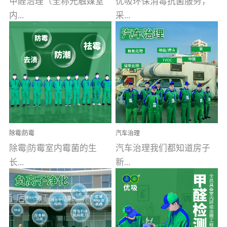
甲醛治理（全称光触媒室
优吸环保消毒抗菌服务，
内...
采...
空气污染净化治理）工业
用行业公认奥维牌消毒
文明的进步，创造了多姿
液，具备杀死人体冠状病
多彩的家居产品和生活情
毒的功效，杀菌率
调，但也带来了以甲醛为
99.99%。相对于传统消毒
首的室内...
液来说，无...
除霉|防霉
汽车治理
除霉|防霉室内霉菌的生
汽车治理我们都知道房子
长...
新...
受温度、湿度、基质养
装修完会有甲醛，其实汽
分、通风四个条件影响，
车的甲醛超标问题更为严