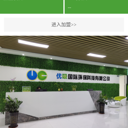
...
进入加盟>>
公司实力香港企业公司、
专利保护优势、双甲资质
企业（“室内环境净化治理
甲级施工资质”“室内环境
污染治理资质等级证
书”）、拥有多名高级《环
境工程高级工程师》室内
空气治理资格认证的治理
人员、掌握室内空气净化
治理实用技术和五项专利
技术、八项计算机软件著
作权登记证书等。研发实
力公司研发团队位于香港