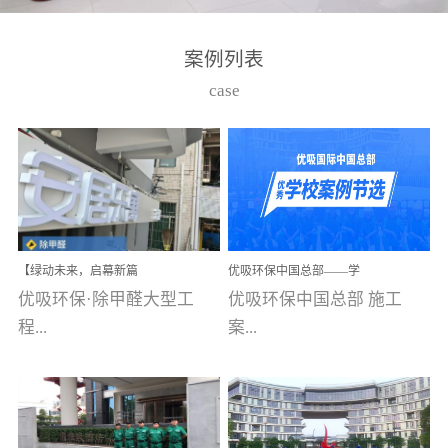
湾仔，有一支拥有高素质
高技能的团队。汇聚了众
案例列表
多的行业专家学者，攻克
case
了众多行业技术难题，并
取得了多项产品技术专利
和多项国家版权局著作
权，获得高新技术企业称
号。生产优势自主生产自
给自足，优吸公司于2015
【绿动未来，启幕新篇
优吸环保中国总部——学
在广州番禺区成功建立产
章】优吸环保中标深圳安
校施工案例(节选)
优吸环保·除甲醛大型工
优吸环保中国总部 施工
品线生产基地，工厂拥有
居乐寓，超大型工装室内
空气治理项目顺利启航，
程...
案...
自动化生产设备和成熟的
匠心筑就健康空间！
生产制作工艺流程。严格
选择源头源材料、严控产
案例【深圳安居乐寓】室
例(学校工装节选)广州南沙
品质量，我们每一批的生
内空气治理项目深圳安居
小学(珠江湾校区)项目地
产产品都经过严格的质检