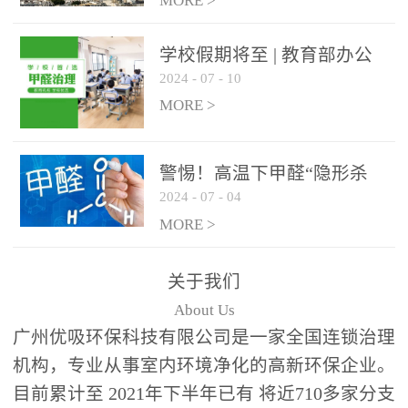
绿色家居
MORE >
学校假期将至 | 教育部办公
2024
-
07
-
10
厅关于加强学校新建校舍室
内空气质量管理通知
MORE >
警惕！高温下甲醛“隐形杀
2024
-
07
-
04
手”来袭，你的家安全吗？
MORE >
关于我们
About Us
广州优吸环保科技有限公司是一家全国连锁治理
机构，专业从事室内环境净化的高新环保企业。
目前累计至 2021年下半年已有 将近710多家分支