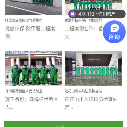
乐寓 深圳市安居乐寓
址：广州市南沙区海滨路
程序；生产车间为优吸总
为深圳安居集团旗下城...
南沙珠江湾江门市蓬江区
可以介绍下你们的产品么
部和全国分支机构生产光
打造酒店室内空气质量新
香港科技大学广州校区除
禾...
触媒、净醛王、祛味剂等
标杆——优吸环保·标杆之
甲醛项目圆满完成
优吸环保·除甲醛工程案
工程案例名称：香港科技
优吸系列产品，保质保量
作：东莞美豪雅致酒店室
内空气治理工程纪实
例...
大...
完成生产任务，确保全国
各分支机构的日常产品需
求。资质优势团队优势分
【东莞美豪雅致酒店】室
学广州校区室内空气治
支优势优吸环保是一棵正
内空气治理项目东莞美豪
理 工程案例地址：广
茁壮成长的树，只要我们
雅致酒店 东莞美豪雅
州南沙区·香港科技大学(广
人人都爱护她、珍惜她、
致酒店是为中高端人士...
州)校区 工程案...
她将越来越枝繁叶茂，终
珠海横琴新区人民法院室
莲花山出入境边防检查站
将会成为一棵参天大树！
内除甲醛空气治理项目
室内除甲醛空气治理项目
施工名称：珠海横琴新区
莲花山出入境边防检查站
优吸环保截止2020年拥有
人...
是...
全国600家网点分支机构。