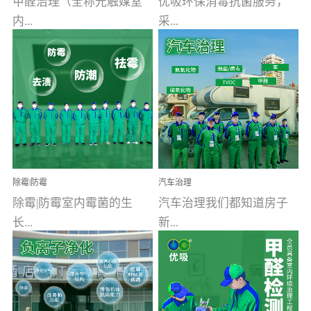
甲醛治理（全称光触媒室
优吸环保消毒抗菌服务，
内...
采...
空气污染净化治理）工业
用行业公认奥维牌消毒
文明的进步，创造了多姿
液，具备杀死人体冠状病
多彩的家居产品和生活情
毒的功效，杀菌率
调，但也带来了以甲醛为
99.99%。相对于传统消毒
首的室内...
液来说，无...
除霉|防霉
汽车治理
除霉|防霉室内霉菌的生
汽车治理我们都知道房子
长...
新...
受温度、湿度、基质养
装修完会有甲醛，其实汽
分、通风四个条件影响，
车的甲醛超标问题更为严