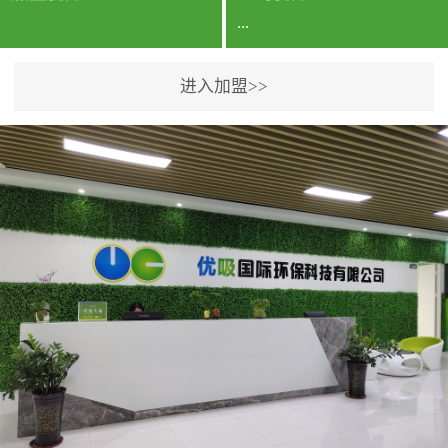
...
进入加盟>>
公司实力香港企业公司、
专利保护优势、双甲资质
企业（“室内环境净化治理
甲级施工资质”“室内环境
污染治理资质等级证
书”）、拥有多名高级《环
境工程高级工程师》室内
空气治理资格认证的治理
人员、掌握室内空气净化
治理实用技术和五项专利
技术、八项计算机软件著
作权登记证书等。研发实
力公司研发团队位于香港