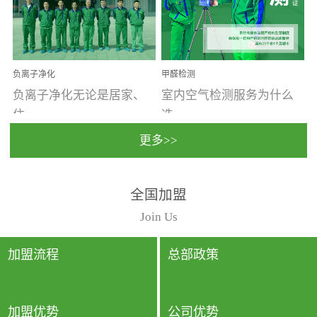
温暖潮湿、营养物质多、
重。汽车的空间范围小，
通风缓慢的空间最易滋生
配件、皮具、装饰多，这
大量霉菌的...
些都是汽...
负离子净化
甲醛检测
负离子净化无论是居家、
室内空气检测服务为什么
住...
选...
更多>>
宿、办公还是各类社会活
择上门检测?☑ 上门检测执
全国加盟
动，人类长时间停留的室
行国家规定的标准检测方
内空间都有整体消毒的需
法，空气采样量准确，检
Join Us
要。因为空间内人流携带
测结果可靠，远胜于其他
的、空气...
检测...
加盟流程
总部政策
加盟优势
公司优势