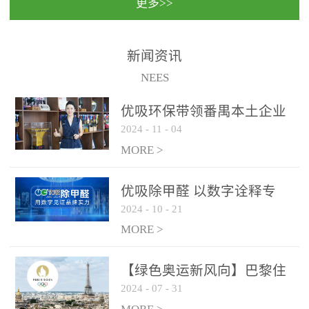
更多>>
民法院室内除甲醛空气治
国家通过设在对外开放口
理项目施工单位：优吸环
岸的出入境边防检查机关
保施工日期：2020年1月珠
（及各出入境边防检查
新闻资讯
海横琴新区人民法院，座
站），依法对出入境人
NEES
落...
员、交通工具...
优吸环保带领番禺本​土企业
2024
-
11
-
04
勇敢破局向“新”
MORE >
优吸除甲醛 以数字诠释专
2024
-
10
-
21
业，尽显除醛品牌实力！
MORE >
【绿色奥运新风向】巴黎住
2024
-
07
-
31
宿风波：优吸环保共建健康