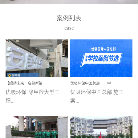
湾仔，有一支拥有高素质
高技能的团队。汇聚了众
案例列表
多的行业专家学者，攻克
case
了众多行业技术难题，并
取得了多项产品技术专利
和多项国家版权局著作
权，获得高新技术企业称
号。生产优势自主生产自
给自足，优吸公司于2015
【绿动未来，启幕新篇
优吸环保中国总部——学
在广州番禺区成功建立产
章】优吸环保中标深圳安
校施工案例(节选)
优吸环保·除甲醛大型工
优吸环保中国总部 施工
品线生产基地，工厂拥有
居乐寓，超大型工装室内
空气治理项目顺利启航，
程...
案...
自动化生产设备和成熟的
匠心筑就健康空间！
生产制作工艺流程。严格
选择源头源材料、严控产
案例【深圳安居乐寓】室
例(学校工装节选)广州南沙
品质量，我们每一批的生
内空气治理项目深圳安居
小学(珠江湾校区)项目地
产产品都经过严格的质检