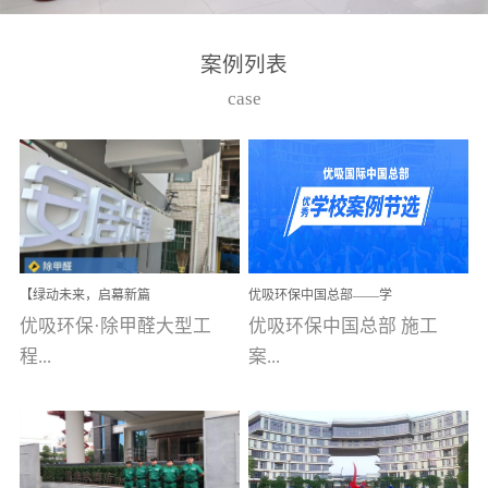
湾仔，有一支拥有高素质
高技能的团队。汇聚了众
案例列表
多的行业专家学者，攻克
case
了众多行业技术难题，并
取得了多项产品技术专利
和多项国家版权局著作
权，获得高新技术企业称
号。生产优势自主生产自
给自足，优吸公司于2015
【绿动未来，启幕新篇
优吸环保中国总部——学
在广州番禺区成功建立产
章】优吸环保中标深圳安
校施工案例(节选)
优吸环保·除甲醛大型工
优吸环保中国总部 施工
品线生产基地，工厂拥有
居乐寓，超大型工装室内
空气治理项目顺利启航，
程...
案...
自动化生产设备和成熟的
匠心筑就健康空间！
生产制作工艺流程。严格
选择源头源材料、严控产
案例【深圳安居乐寓】室
例(学校工装节选)广州南沙
品质量，我们每一批的生
内空气治理项目深圳安居
小学(珠江湾校区)项目地
产产品都经过严格的质检