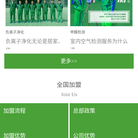
温暖潮湿、营养物质多、
重。汽车的空间范围小，
通风缓慢的空间最易滋生
配件、皮具、装饰多，这
大量霉菌的...
些都是汽...
负离子净化
甲醛检测
负离子净化无论是居家、
室内空气检测服务为什么
住...
选...
更多>>
宿、办公还是各类社会活
择上门检测?☑ 上门检测执
全国加盟
动，人类长时间停留的室
行国家规定的标准检测方
内空间都有整体消毒的需
法，空气采样量准确，检
Join Us
要。因为空间内人流携带
测结果可靠，远胜于其他
的、空气...
检测...
加盟流程
总部政策
加盟优势
公司优势