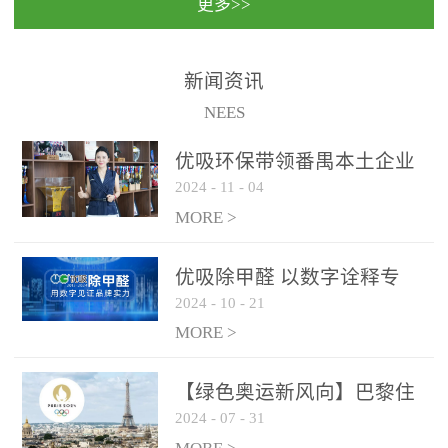
更多>>
民法院室内除甲醛空气治
国家通过设在对外开放口
理项目施工单位：优吸环
岸的出入境边防检查机关
保施工日期：2020年1月珠
（及各出入境边防检查
新闻资讯
海横琴新区人民法院，座
站），依法对出入境人
NEES
落...
员、交通工具...
优吸环保带领番禺本​土企业
2024
-
11
-
04
勇敢破局向“新”
MORE >
优吸除甲醛 以数字诠释专
2024
-
10
-
21
业，尽显除醛品牌实力！
MORE >
【绿色奥运新风向】巴黎住
2024
-
07
-
31
宿风波：优吸环保共建健康