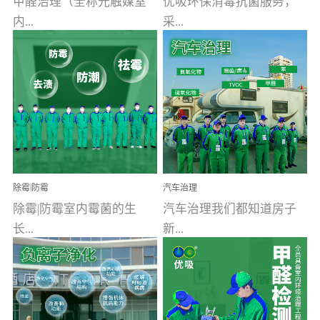
甲醛治理（全称光触媒室
优吸环保消毒抗菌服务，
内...
采...
空气污染净化治理）工业
用行业公认奥维牌消毒
文明的进步，创造了多姿
液，具备杀死人体冠状病
多彩的家居产品和生活情
毒的功效，杀菌率
调，但也带来了以甲醛为
99.99%。相对于传统消毒
首的室内...
液来说，无...
除霉|防霉
汽车治理
除霉|防霉室内霉菌的生
汽车治理我们都知道房子
长...
新...
受温度、湿度、基质养
装修完会有甲醛，其实汽
分、通风四个条件影响，
车的甲醛超标问题更为严