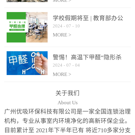
绿色家居
MORE >
学校假期将至 | 教育部办公
2024
-
07
-
10
厅关于加强学校新建校舍室
内空气质量管理通知
MORE >
警惕！高温下甲醛“隐形杀
2024
-
07
-
04
手”来袭，你的家安全吗？
MORE >
关于我们
About Us
广州优吸环保科技有限公司是一家全国连锁治理
机构，专业从事室内环境净化的高新环保企业。
目前累计至 2021年下半年已有 将近710多家分支