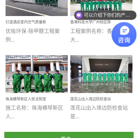
乐寓 深圳市安居乐寓
址：广州市南沙区海滨路
程序；生产车间为优吸总
为深圳安居集团旗下城...
南沙珠江湾江门市蓬江区
可以介绍下你们的产品么
部和全国分支机构生产光
打造酒店室内空气质量新
香港科技大学广州校区除
禾...
触媒、净醛王、祛味剂等
标杆——优吸环保·标杆之
甲醛项目圆满完成
优吸环保·除甲醛工程案
工程案例名称：香港科技
优吸系列产品，保质保量
作：东莞美豪雅致酒店室
内空气治理工程纪实
例...
大...
完成生产任务，确保全国
各分支机构的日常产品需
求。资质优势团队优势分
【东莞美豪雅致酒店】室
学广州校区室内空气治
支优势优吸环保是一棵正
内空气治理项目东莞美豪
理 工程案例地址：广
茁壮成长的树，只要我们
雅致酒店 东莞美豪雅
州南沙区·香港科技大学(广
人人都爱护她、珍惜她、
致酒店是为中高端人士...
州)校区 工程案...
她将越来越枝繁叶茂，终
珠海横琴新区人民法院室
莲花山出入境边防检查站
将会成为一棵参天大树！
内除甲醛空气治理项目
室内除甲醛空气治理项目
施工名称：珠海横琴新区
莲花山出入境边防检查站
优吸环保截止2020年拥有
人...
是...
全国600家网点分支机构。