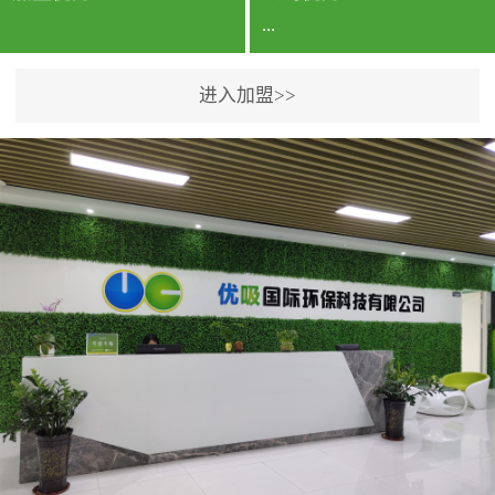
...
进入加盟>>
公司实力香港企业公司、
专利保护优势、双甲资质
企业（“室内环境净化治理
甲级施工资质”“室内环境
污染治理资质等级证
书”）、拥有多名高级《环
境工程高级工程师》室内
空气治理资格认证的治理
人员、掌握室内空气净化
治理实用技术和五项专利
技术、八项计算机软件著
作权登记证书等。研发实
力公司研发团队位于香港