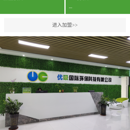
...
进入加盟>>
公司实力香港企业公司、
专利保护优势、双甲资质
企业（“室内环境净化治理
甲级施工资质”“室内环境
污染治理资质等级证
书”）、拥有多名高级《环
境工程高级工程师》室内
空气治理资格认证的治理
人员、掌握室内空气净化
治理实用技术和五项专利
技术、八项计算机软件著
作权登记证书等。研发实
力公司研发团队位于香港