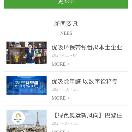
更多>>
民法院室内除甲醛空气治
国家通过设在对外开放口
理项目施工单位：优吸环
岸的出入境边防检查机关
保施工日期：2020年1月珠
（及各出入境边防检查
新闻资讯
海横琴新区人民法院，座
站），依法对出入境人
NEES
落...
员、交通工具...
优吸环保带领番禺本​土企业
2024
-
11
-
04
勇敢破局向“新”
MORE >
优吸除甲醛 以数字诠释专
2024
-
10
-
21
业，尽显除醛品牌实力！
MORE >
【绿色奥运新风向】巴黎住
2024
-
07
-
31
宿风波：优吸环保共建健康