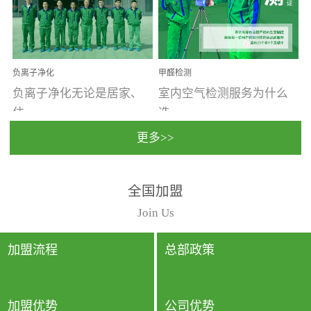
温暖潮湿、营养物质多、
重。汽车的空间范围小，
通风缓慢的空间最易滋生
配件、皮具、装饰多，这
大量霉菌的...
些都是汽...
负离子净化
甲醛检测
负离子净化无论是居家、
室内空气检测服务为什么
住...
选...
更多>>
宿、办公还是各类社会活
择上门检测?☑ 上门检测执
全国加盟
动，人类长时间停留的室
行国家规定的标准检测方
内空间都有整体消毒的需
法，空气采样量准确，检
Join Us
要。因为空间内人流携带
测结果可靠，远胜于其他
的、空气...
检测...
加盟流程
总部政策
加盟优势
公司优势