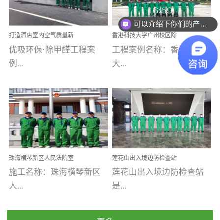
乐寓 深圳市安居乐寓
址：广州市南沙区海滨路
程序；生产车间为优吸总
为深圳安居集团旗下城...
南沙珠江湾江门市蓬江区
可以介绍下你们的产品么
部和全国分支机构生产光
打造酒店室内空气质量新
香港科技大学广州校区除
禾...
触媒、净醛王、祛味剂等
标杆——优吸环保·标杆之
甲醛项目圆满完成
优吸环保·除甲醛工程案
工程案例名称：香港科技
优吸系列产品，保质保量
作：东莞美豪雅致酒店室
内空气治理工程纪实
例...
大...
完成生产任务，确保全国
各分支机构的日常产品需
求。资质优势团队优势分
【东莞美豪雅致酒店】室
学广州校区室内空气治
支优势优吸环保是一棵正
内空气治理项目东莞美豪
理 工程案例地址：广
茁壮成长的树，只要我们
雅致酒店 东莞美豪雅
州南沙区·香港科技大学(广
人人都爱护她、珍惜她、
致酒店是为中高端人士...
州)校区 工程案...
她将越来越枝繁叶茂，终
珠海横琴新区人民法院室
莲花山出入境边防检查站
将会成为一棵参天大树！
内除甲醛空气治理项目
室内除甲醛空气治理项目
施工名称：珠海横琴新区
莲花山出入境边防检查站
优吸环保截止2020年拥有
人...
是...
全国600家网点分支机构。