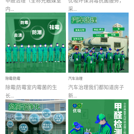
甲醛治理（全称光触媒室
优吸环保消毒抗菌服务，
内...
采...
空气污染净化治理）工业
用行业公认奥维牌消毒
文明的进步，创造了多姿
液，具备杀死人体冠状病
多彩的家居产品和生活情
毒的功效，杀菌率
调，但也带来了以甲醛为
99.99%。相对于传统消毒
首的室内...
液来说，无...
除霉|防霉
汽车治理
除霉|防霉室内霉菌的生
汽车治理我们都知道房子
长...
新...
受温度、湿度、基质养
装修完会有甲醛，其实汽
分、通风四个条件影响，
车的甲醛超标问题更为严