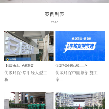
湾仔，有一支拥有高素质
高技能的团队。汇聚了众
案例列表
多的行业专家学者，攻克
case
了众多行业技术难题，并
取得了多项产品技术专利
和多项国家版权局著作
权，获得高新技术企业称
号。生产优势自主生产自
给自足，优吸公司于2015
【绿动未来，启幕新篇
优吸环保中国总部——学
在广州番禺区成功建立产
章】优吸环保中标深圳安
校施工案例(节选)
优吸环保·除甲醛大型工
优吸环保中国总部 施工
品线生产基地，工厂拥有
居乐寓，超大型工装室内
空气治理项目顺利启航，
程...
案...
自动化生产设备和成熟的
匠心筑就健康空间！
生产制作工艺流程。严格
选择源头源材料、严控产
案例【深圳安居乐寓】室
例(学校工装节选)广州南沙
品质量，我们每一批的生
内空气治理项目深圳安居
小学(珠江湾校区)项目地
产产品都经过严格的质检