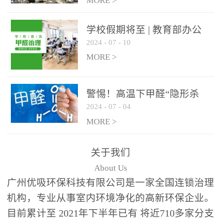
绿色家居
MORE >
学校假期将至 | 教育部办公
2024
-
07
-
10
厅关于加强学校新建校舍室
内空气质量管理通知
MORE >
警惕！高温下甲醛“隐形杀
2024
-
07
-
04
手”来袭，你的家安全吗？
MORE >
关于我们
About Us
广州优吸环保科技有限公司是一家全国连锁治理
机构，专业从事室内环境净化的高新环保企业。
目前累计至 2021年下半年已有 将近710多家分支