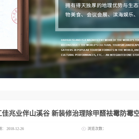
江佳兆业伴山溪谷 新装修治理除甲醛袪霉防霉
期：
2018-12-26
浏览次数：