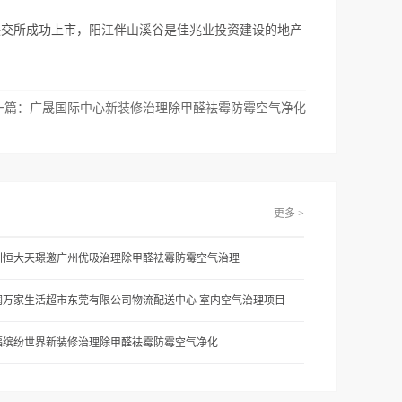
联交所成功上市，
阳江伴山溪谷是佳兆业投资建设的地产
一篇：
广晟国际中心新装修治理除甲醛袪霉防霉空气净化
更多 >
圳恒大天璟邀广州优吸治理除甲醛袪霉防霉空气治理
润万家生活超市东莞有限公司物流配送中心 室内空气治理项目
福缤纷世界新装修治理除甲醛袪霉防霉空气净化