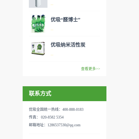
异味、甲醛之类的装修污染、
空气净化器是指能够吸附、分
...
细菌、过敏原等），可快速有
解或转化各种空气污染物（一
效去除挥发性有机物，有效提
般包括PM2.5、粉尘、花粉、
优吸“醛博士”
高空气清洁度的效果。主要功
异味、甲醛之类的装修污染、
空气净化器是指能够吸附、分
...
能：除甲醛/除异味/杀菌应用
细菌、过敏原等），可快速有
解或转化各种空气污染物（一
范围：家庭场所、办公室场
效去除挥发性有机物，有效提
般包括PM2.5、粉尘、花粉、
优吸纳米活性炭
所、使用方法：见产品说明手
高空气清洁度的效果。主要功
异味、甲醛之类的装修污染、
优吸环保的吉祥物是一只叫
...
册
能：除甲醛/除异味/杀菌应用
细菌、过敏原等），可快速有
“醛博士”的可爱青蛙，醛博士
范围：家庭场所、办公室场
效去除挥发性有机物，有效提
在甲醛领域是非常专业的一位
查看更多>>
所、使用方法：见产品说明手
高空气清洁度的效果。主要功
学者，对于甲醛的治理更是了
优吸纳米活性炭，是黑色粉末
册
能：除甲醛/除异味/杀菌应用
如指掌。家里放了“醛博士”可
状或块状、颗粒状、蜂窝状的
范围：家庭场所、办公室场
以辅助净化空气，醛博士一肚
联系方式
无定形碳，也有排列规整的晶
所、使用方法：见产品说明手
子的活性炭具有良好的吸附作
体碳。优吸活性炭具有较强的
册
用。放在车里不仅能装饰更能
吸附性，广泛应用于生产、生
优吸全国统一热线：400-888-0183
减轻车内的烟味或是其他异
活中。主要功能：吸附异味应
传真： 020-8582 5354
味，“醛博士”昭示着优吸在除
用范围：汽车、冰箱、食品
邮箱地址：1286537530@qq.com
甲醛方面的专业性和无可替代
柜、房间、鞋内等使用方法：
性。有博士的团队，才能更好