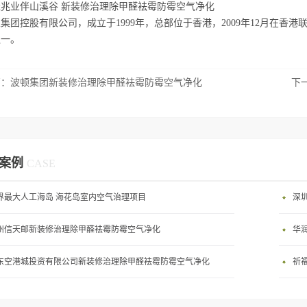
兆业伴山溪谷 新装修治理除甲醛袪霉防霉空气净化
集团控股有限公司，成立于1999年，总部位于香港，2009年12月在香港
之一。
篇：
波顿集团新装修治理除甲醛袪霉防霉空气净化
下
案例
CASE
界最大人工海岛 海花岛室内空气治理项目
深
州信天邮新装修治理除甲醛袪霉防霉空气净化
华
东空港城投资有限公司新装修治理除甲醛袪霉防霉空气净化
祈