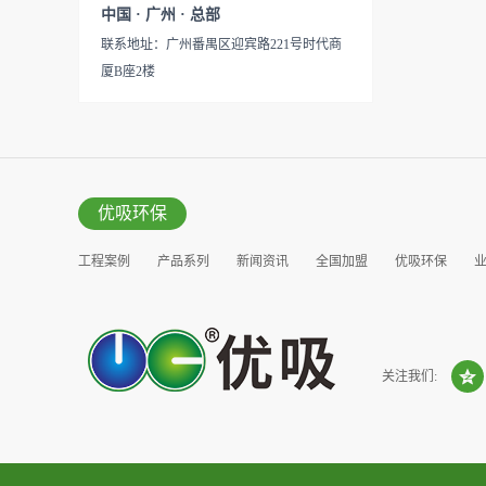
见产品说明手册产品类型：国
中国 · 广州 · 总部
的研发出治理甲醛的产品，而
产
联系地址：广州番禺区迎宾路221号时代商
我们的“醛博士”就担此重任。
厦B座2楼
主要功能：吸附异味应用范
围：室内、车内等使用方法：
见产品说明手册产品类型：国
产
优吸环保
工程案例
产品系列
新闻资讯
全国加盟
优吸环保
营销窗口
关注我们: