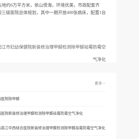
占地约6万平方米，依山傍海，环境优美，市政配套齐
按三级医院总体规划，其中一期开放400张病床，配置1台
阳江市妇幼保健院新装修治理甲醛检测除甲醛袪霉防霉空
气净化
更多 >
海医院除甲醛
福医院新装修治理甲醛检测除甲醛袪霉防霉空气净化
南昌江中西结合医院新装修治理甲醛检测除甲醛袪霉防霉空气净化