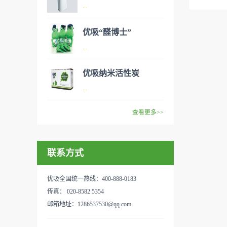
异味、甲醛之类的装修污染、
空气净化器是指能够吸附、分
...
细菌、过敏原等），可快速有
解或转化各种空气污染物（一
效去除挥发性有机物，有效提
般包括PM2.5、粉尘、花粉、
优吸“醛博士”
高空气清洁度的效果。主要功
异味、甲醛之类的装修污染、
空气净化器是指能够吸附、分
...
能：除甲醛/除异味/杀菌应用
细菌、过敏原等），可快速有
解或转化各种空气污染物（一
范围：家庭场所、办公室场
效去除挥发性有机物，有效提
般包括PM2.5、粉尘、花粉、
优吸纳米活性炭
所、使用方法：见产品说明手
高空气清洁度的效果。主要功
异味、甲醛之类的装修污染、
优吸环保的吉祥物是一只叫
...
册
能：除甲醛/除异味/杀菌应用
细菌、过敏原等），可快速有
“醛博士”的可爱青蛙，醛博士
范围：家庭场所、办公室场
效去除挥发性有机物，有效提
在甲醛领域是非常专业的一位
查看更多>>
所、使用方法：见产品说明手
高空气清洁度的效果。主要功
学者，对于甲醛的治理更是了
优吸纳米活性炭，是黑色粉末
册
能：除甲醛/除异味/杀菌应用
如指掌。家里放了“醛博士”可
状或块状、颗粒状、蜂窝状的
范围：家庭场所、办公室场
以辅助净化空气，醛博士一肚
联系方式
无定形碳，也有排列规整的晶
所、使用方法：见产品说明手
子的活性炭具有良好的吸附作
体碳。优吸活性炭具有较强的
册
用。放在车里不仅能装饰更能
吸附性，广泛应用于生产、生
优吸全国统一热线：400-888-0183
减轻车内的烟味或是其他异
活中。主要功能：吸附异味应
传真： 020-8582 5354
味，“醛博士”昭示着优吸在除
用范围：汽车、冰箱、食品
邮箱地址：1286537530@qq.com
甲醛方面的专业性和无可替代
柜、房间、鞋内等使用方法：
性。有博士的团队，才能更好