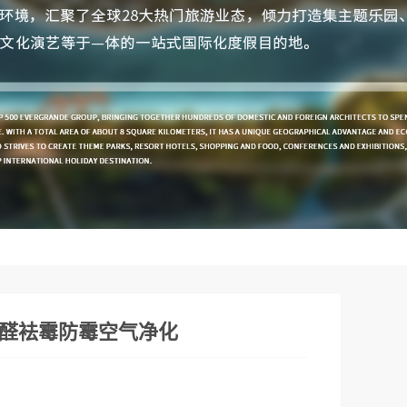
醛袪霉防霉空气净化