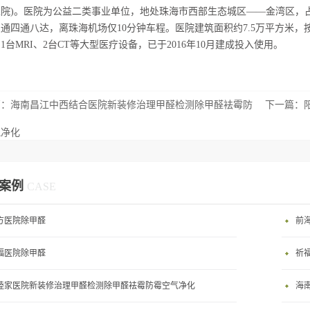
医院)。医院为公益二类事业单位，地处珠海市西部生态城区——金湾区，
通四通八达，离珠海机场仅10分钟车程。医院建筑面积约7.5万平方米，
、1台MRI、2台CT等大型医疗设备，已于2016年10月建成投入使用。
篇：
海南昌江中西结合医院新装修治理甲醛检测除甲醛袪霉防
下一篇：
气净化
案例
CASE
方医院除甲醛
前
福医院除甲醛
祈
睦家医院新装修治理甲醛检测除甲醛袪霉防霉空气净化
海