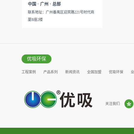
见产品说明手册产品类型：国
中国 · 广州 · 总部
的研发出治理甲醛的产品，而
产
联系地址：广州番禺区迎宾路221号时代商
我们的“醛博士”就担此重任。
厦B座2楼
主要功能：吸附异味应用范
围：室内、车内等使用方法：
见产品说明手册产品类型：国
产
优吸环保
工程案例
产品系列
新闻资讯
全国加盟
优吸环保
营销窗口
关注我们: