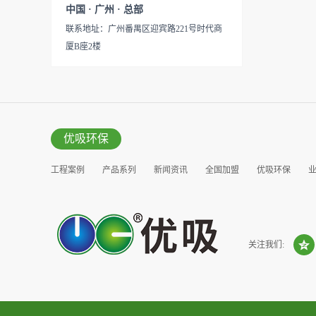
见产品说明手册产品类型：国
中国 · 广州 · 总部
的研发出治理甲醛的产品，而
产
联系地址：广州番禺区迎宾路221号时代商
我们的“醛博士”就担此重任。
厦B座2楼
主要功能：吸附异味应用范
围：室内、车内等使用方法：
见产品说明手册产品类型：国
产
优吸环保
工程案例
产品系列
新闻资讯
全国加盟
优吸环保
营销窗口
关注我们: