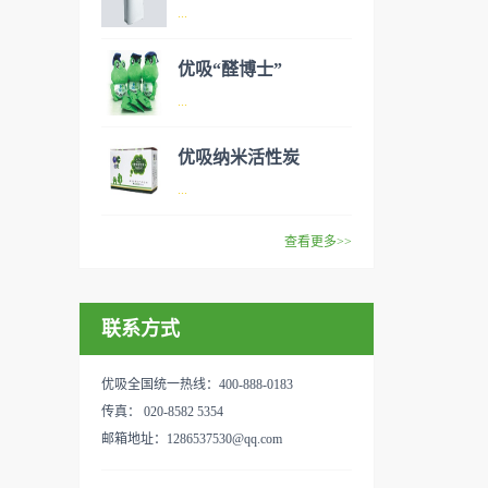
异味、甲醛之类的装修污染、
空气净化器是指能够吸附、分
...
细菌、过敏原等），可快速有
解或转化各种空气污染物（一
效去除挥发性有机物，有效提
般包括PM2.5、粉尘、花粉、
优吸“醛博士”
高空气清洁度的效果。主要功
异味、甲醛之类的装修污染、
空气净化器是指能够吸附、分
...
能：除甲醛/除异味/杀菌应用
细菌、过敏原等），可快速有
解或转化各种空气污染物（一
范围：家庭场所、办公室场
效去除挥发性有机物，有效提
般包括PM2.5、粉尘、花粉、
优吸纳米活性炭
所、使用方法：见产品说明手
高空气清洁度的效果。主要功
异味、甲醛之类的装修污染、
优吸环保的吉祥物是一只叫
...
册
能：除甲醛/除异味/杀菌应用
细菌、过敏原等），可快速有
“醛博士”的可爱青蛙，醛博士
范围：家庭场所、办公室场
效去除挥发性有机物，有效提
在甲醛领域是非常专业的一位
查看更多>>
所、使用方法：见产品说明手
高空气清洁度的效果。主要功
学者，对于甲醛的治理更是了
优吸纳米活性炭，是黑色粉末
册
能：除甲醛/除异味/杀菌应用
如指掌。家里放了“醛博士”可
状或块状、颗粒状、蜂窝状的
范围：家庭场所、办公室场
以辅助净化空气，醛博士一肚
联系方式
无定形碳，也有排列规整的晶
所、使用方法：见产品说明手
子的活性炭具有良好的吸附作
体碳。优吸活性炭具有较强的
册
用。放在车里不仅能装饰更能
吸附性，广泛应用于生产、生
优吸全国统一热线：400-888-0183
减轻车内的烟味或是其他异
活中。主要功能：吸附异味应
传真： 020-8582 5354
味，“醛博士”昭示着优吸在除
用范围：汽车、冰箱、食品
邮箱地址：1286537530@qq.com
甲醛方面的专业性和无可替代
柜、房间、鞋内等使用方法：
性。有博士的团队，才能更好