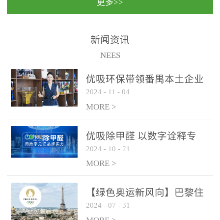
更多>>
民法院室内除甲醛空气治
国家通过设在对外开放口
理项目施工单位：优吸环
岸的出入境边防检查机关
保施工日期：2020年1月珠
（及各出入境边防检查
新闻资讯
海横琴新区人民法院，座
站），依法对出入境人
NEES
落...
员、交通工具...
优吸环保带领番禺本​土企业
2024
-
11
-
04
勇敢破局向“新”
MORE >
优吸除甲醛 以数字诠释专
2024
-
10
-
21
业，尽显除醛品牌实力！
MORE >
【绿色奥运新风向】巴黎住
2024
-
07
-
31
宿风波：优吸环保共建健康