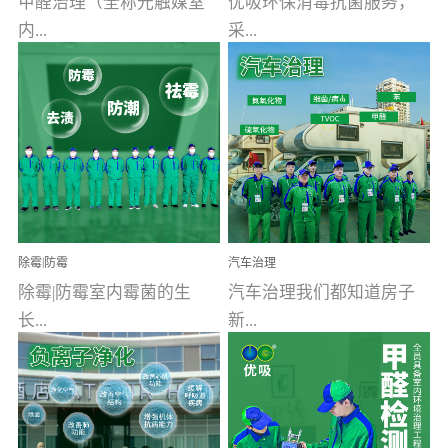
甲醛治理（全称光触媒室
优吸环保消毒抗菌服务，
内...
采...
空气污染净化治理）工业
用行业公认奥维牌消毒
文明的进步，创造了多姿
液，具备杀死人体冠状病
多彩的家居产品和生活情
毒的功效，杀菌率
调，但也带来了以甲醛为
99.99%。相对于传统消毒
首的室内...
液来说，无...
除霉|防霉
汽车治理
除霉|防霉室内霉菌的生
汽车治理我们都知道房子
长...
新...
受温度、湿度、基质养
装修完会有甲醛，其实汽
分、通风四个条件影响，
车的甲醛超标问题更为严