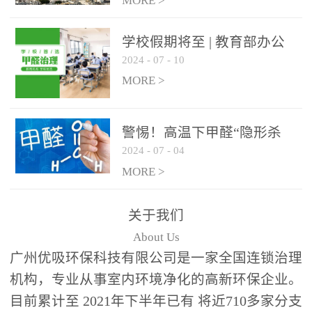
绿色家居
MORE >
学校假期将至 | 教育部办公
2024
-
07
-
10
厅关于加强学校新建校舍室
内空气质量管理通知
MORE >
警惕！高温下甲醛“隐形杀
2024
-
07
-
04
手”来袭，你的家安全吗？
MORE >
关于我们
About Us
广州优吸环保科技有限公司是一家全国连锁治理
机构，专业从事室内环境净化的高新环保企业。
目前累计至 2021年下半年已有 将近710多家分支