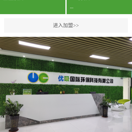
...
进入加盟>>
公司实力香港企业公司、
专利保护优势、双甲资质
企业（“室内环境净化治理
甲级施工资质”“室内环境
污染治理资质等级证
书”）、拥有多名高级《环
境工程高级工程师》室内
空气治理资格认证的治理
人员、掌握室内空气净化
治理实用技术和五项专利
技术、八项计算机软件著
作权登记证书等。研发实
力公司研发团队位于香港