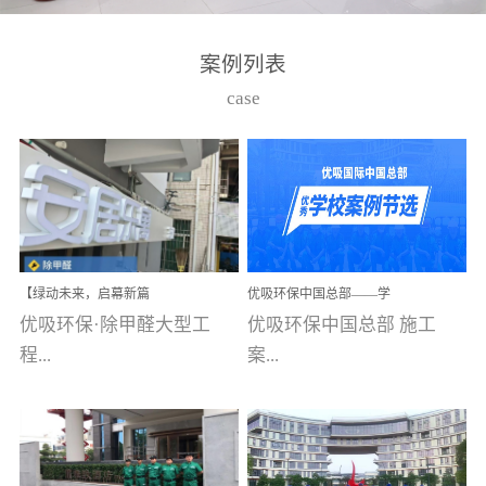
湾仔，有一支拥有高素质
高技能的团队。汇聚了众
案例列表
多的行业专家学者，攻克
case
了众多行业技术难题，并
取得了多项产品技术专利
和多项国家版权局著作
权，获得高新技术企业称
号。生产优势自主生产自
给自足，优吸公司于2015
【绿动未来，启幕新篇
优吸环保中国总部——学
在广州番禺区成功建立产
章】优吸环保中标深圳安
校施工案例(节选)
优吸环保·除甲醛大型工
优吸环保中国总部 施工
品线生产基地，工厂拥有
居乐寓，超大型工装室内
空气治理项目顺利启航，
程...
案...
自动化生产设备和成熟的
匠心筑就健康空间！
生产制作工艺流程。严格
选择源头源材料、严控产
案例【深圳安居乐寓】室
例(学校工装节选)广州南沙
品质量，我们每一批的生
内空气治理项目深圳安居
小学(珠江湾校区)项目地
产产品都经过严格的质检