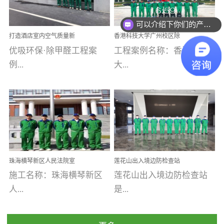
乐寓 深圳市安居乐寓
址：广州市南沙区海滨路
程序；生产车间为优吸总
为深圳安居集团旗下城...
南沙珠江湾江门市蓬江区
可以介绍下你们的产品么
部和全国分支机构生产光
打造酒店室内空气质量新
香港科技大学广州校区除
禾...
触媒、净醛王、祛味剂等
标杆——优吸环保·标杆之
甲醛项目圆满完成
优吸环保·除甲醛工程案
工程案例名称：香港科技
优吸系列产品，保质保量
作：东莞美豪雅致酒店室
内空气治理工程纪实
例...
大...
完成生产任务，确保全国
各分支机构的日常产品需
求。资质优势团队优势分
【东莞美豪雅致酒店】室
学广州校区室内空气治
支优势优吸环保是一棵正
内空气治理项目东莞美豪
理 工程案例地址：广
茁壮成长的树，只要我们
雅致酒店 东莞美豪雅
州南沙区·香港科技大学(广
人人都爱护她、珍惜她、
致酒店是为中高端人士...
州)校区 工程案...
她将越来越枝繁叶茂，终
珠海横琴新区人民法院室
莲花山出入境边防检查站
将会成为一棵参天大树！
内除甲醛空气治理项目
室内除甲醛空气治理项目
施工名称：珠海横琴新区
莲花山出入境边防检查站
优吸环保截止2020年拥有
人...
是...
全国600家网点分支机构。