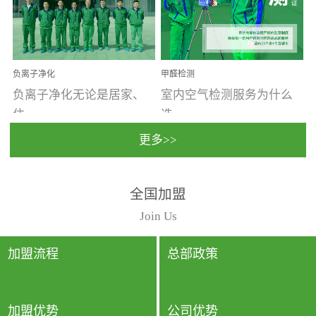
温暖潮湿、营养物质多、
重。汽车的空间范围小，
通风缓慢的空间最易滋生
配件、皮具、装饰多，这
大量霉菌的...
些都是汽...
负离子净化
甲醛检测
负离子净化无论是居家、
室内空气检测服务为什么
住...
选...
更多>>
宿、办公还是各类社会活
择上门检测?☑ 上门检测执
全国加盟
动，人类长时间停留的室
行国家规定的标准检测方
内空间都有整体消毒的需
法，空气采样量准确，检
Join Us
要。因为空间内人流携带
测结果可靠，远胜于其他
的、空气...
检测...
加盟流程
总部政策
加盟优势
公司优势