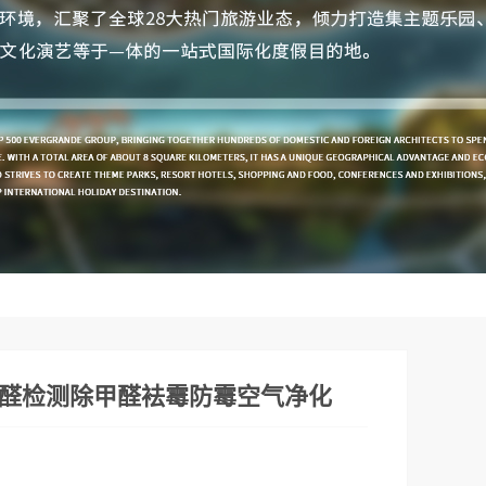
醛检测除甲醛袪霉防霉空气净化