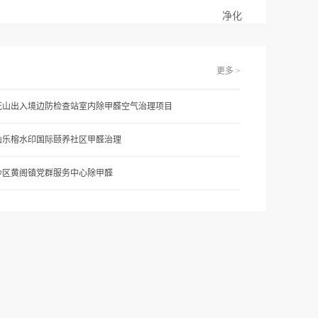
净化
更多 >
花山出入境边防检查站室内除甲醛空气治理项目
山乐榕水印国际颐养社区甲醛治理
沙区黄阁镇党群服务中心除甲醛