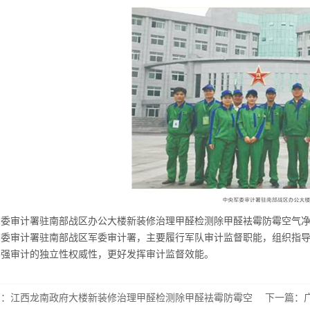
军委审计署驻南部战区办公大楼新装修治理甲醛检测除甲醛袪霉防霉空气
军委审计署驻南部战区军委审计署，主要履行军队审计监督职能，组织指
增强审计的独立性权威性，更好发挥审计监督效能。
篇：
江西龙南政府大楼新装修治理甲醛检测除甲醛袪霉防霉空
下一篇：