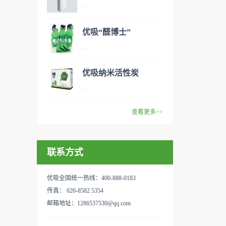
异味、甲醛之类的装修污染、
空气净化器是指能够吸附、分
...
细菌、过敏原等），可快速有
解或转化各种空气污染物（一
效去除挥发性有机物，有效提
般包括PM2.5、粉尘、花粉、
优吸“醛博士”
高空气清洁度的效果。主要功
异味、甲醛之类的装修污染、
空气净化器是指能够吸附、分
...
能：除甲醛/除异味/杀菌应用
细菌、过敏原等），可快速有
解或转化各种空气污染物（一
范围：家庭场所、办公室场
效去除挥发性有机物，有效提
般包括PM2.5、粉尘、花粉、
优吸纳米活性炭
所、使用方法：见产品说明手
高空气清洁度的效果。主要功
异味、甲醛之类的装修污染、
优吸环保的吉祥物是一只叫
...
册
能：除甲醛/除异味/杀菌应用
细菌、过敏原等），可快速有
“醛博士”的可爱青蛙，醛博士
范围：家庭场所、办公室场
效去除挥发性有机物，有效提
在甲醛领域是非常专业的一位
查看更多>>
所、使用方法：见产品说明手
高空气清洁度的效果。主要功
学者，对于甲醛的治理更是了
优吸纳米活性炭，是黑色粉末
册
能：除甲醛/除异味/杀菌应用
如指掌。家里放了“醛博士”可
状或块状、颗粒状、蜂窝状的
范围：家庭场所、办公室场
以辅助净化空气，醛博士一肚
联系方式
无定形碳，也有排列规整的晶
所、使用方法：见产品说明手
子的活性炭具有良好的吸附作
体碳。优吸活性炭具有较强的
册
用。放在车里不仅能装饰更能
吸附性，广泛应用于生产、生
优吸全国统一热线：400-888-0183
减轻车内的烟味或是其他异
活中。主要功能：吸附异味应
传真： 020-8582 5354
味，“醛博士”昭示着优吸在除
用范围：汽车、冰箱、食品
邮箱地址：1286537530@qq.com
甲醛方面的专业性和无可替代
柜、房间、鞋内等使用方法：
性。有博士的团队，才能更好