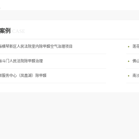
化
案例
CASE
海横琴新区人民法院室内除甲醛空气治理项目
莲
海斗门人民法院除甲醛治理
佛
群服务中心（凤凰湖）除甲醛
南