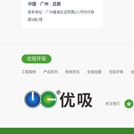
见产品说明手册产品类型：国
中国 · 广州 · 总部
的研发出治理甲醛的产品，而
产
联系地址：广州番禺区迎宾路221号时代商
我们的“醛博士”就担此重任。
厦B座2楼
主要功能：吸附异味应用范
围：室内、车内等使用方法：
见产品说明手册产品类型：国
产
优吸环保
工程案例
产品系列
新闻资讯
全国加盟
优吸环保
营销窗口
关注我们: