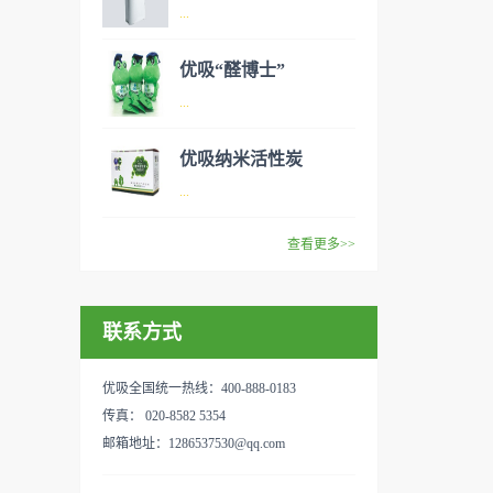
异味、甲醛之类的装修污染、
空气净化器是指能够吸附、分
...
细菌、过敏原等），可快速有
解或转化各种空气污染物（一
效去除挥发性有机物，有效提
般包括PM2.5、粉尘、花粉、
优吸“醛博士”
高空气清洁度的效果。主要功
异味、甲醛之类的装修污染、
空气净化器是指能够吸附、分
...
能：除甲醛/除异味/杀菌应用
细菌、过敏原等），可快速有
解或转化各种空气污染物（一
范围：家庭场所、办公室场
效去除挥发性有机物，有效提
般包括PM2.5、粉尘、花粉、
优吸纳米活性炭
所、使用方法：见产品说明手
高空气清洁度的效果。主要功
异味、甲醛之类的装修污染、
优吸环保的吉祥物是一只叫
...
册
能：除甲醛/除异味/杀菌应用
细菌、过敏原等），可快速有
“醛博士”的可爱青蛙，醛博士
范围：家庭场所、办公室场
效去除挥发性有机物，有效提
在甲醛领域是非常专业的一位
查看更多>>
所、使用方法：见产品说明手
高空气清洁度的效果。主要功
学者，对于甲醛的治理更是了
优吸纳米活性炭，是黑色粉末
册
能：除甲醛/除异味/杀菌应用
如指掌。家里放了“醛博士”可
状或块状、颗粒状、蜂窝状的
范围：家庭场所、办公室场
以辅助净化空气，醛博士一肚
联系方式
无定形碳，也有排列规整的晶
所、使用方法：见产品说明手
子的活性炭具有良好的吸附作
体碳。优吸活性炭具有较强的
册
用。放在车里不仅能装饰更能
吸附性，广泛应用于生产、生
优吸全国统一热线：400-888-0183
减轻车内的烟味或是其他异
活中。主要功能：吸附异味应
传真： 020-8582 5354
味，“醛博士”昭示着优吸在除
用范围：汽车、冰箱、食品
邮箱地址：1286537530@qq.com
甲醛方面的专业性和无可替代
柜、房间、鞋内等使用方法：
性。有博士的团队，才能更好