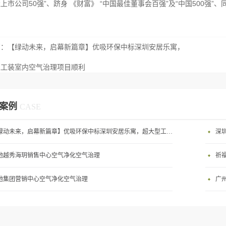
上市公司50强”、跻身 《财富》 “中国最佳董事会百强”及“中国500强”
篇：
【绿动未来，启幕新篇章】优吸环保中标深圳安居乐寓，
型工装室内空气治理项目顺利
案例
CASE
【绿动未来，启幕新篇章】优吸环保中标深圳安居乐寓，超大型工装室内空气治理项目顺利启航，匠心筑就健康空间！
深
地越秀海玥销售中心空气净化空气治理
祈
地集团营销中心空气净化空气治理
广