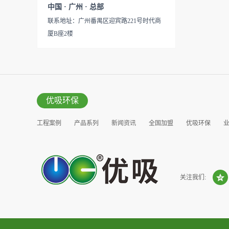
见产品说明手册产品类型：国
中国 · 广州 · 总部
的研发出治理甲醛的产品，而
产
联系地址：广州番禺区迎宾路221号时代商
我们的“醛博士”就担此重任。
厦B座2楼
主要功能：吸附异味应用范
围：室内、车内等使用方法：
见产品说明手册产品类型：国
产
优吸环保
工程案例
产品系列
新闻资讯
全国加盟
优吸环保
营销窗口
关注我们: