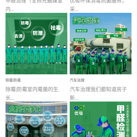
甲醛治理（全称光触媒室
优吸环保消毒抗菌服务，
内...
采...
空气污染净化治理）工业
用行业公认奥维牌消毒
文明的进步，创造了多姿
液，具备杀死人体冠状病
多彩的家居产品和生活情
毒的功效，杀菌率
调，但也带来了以甲醛为
99.99%。相对于传统消毒
首的室内...
液来说，无...
除霉|防霉
汽车治理
除霉|防霉室内霉菌的生
汽车治理我们都知道房子
长...
新...
受温度、湿度、基质养
装修完会有甲醛，其实汽
分、通风四个条件影响，
车的甲醛超标问题更为严