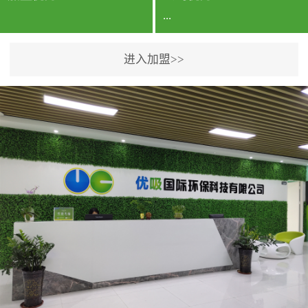
...
进入加盟>>
公司实力香港企业公司、
专利保护优势、双甲资质
企业（“室内环境净化治理
甲级施工资质”“室内环境
污染治理资质等级证
书”）、拥有多名高级《环
境工程高级工程师》室内
空气治理资格认证的治理
人员、掌握室内空气净化
治理实用技术和五项专利
技术、八项计算机软件著
作权登记证书等。研发实
力公司研发团队位于香港