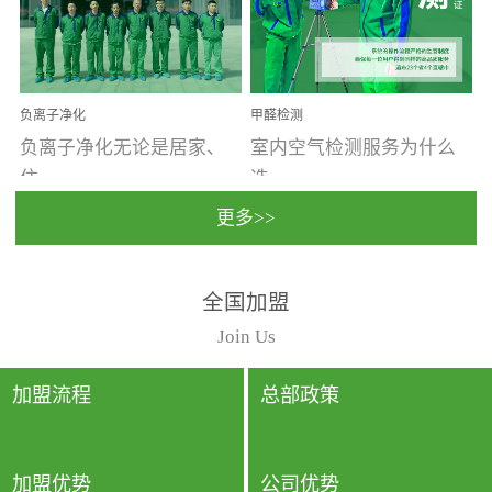
温暖潮湿、营养物质多、
重。汽车的空间范围小，
通风缓慢的空间最易滋生
配件、皮具、装饰多，这
大量霉菌的...
些都是汽...
负离子净化
甲醛检测
负离子净化无论是居家、
室内空气检测服务为什么
住...
选...
更多>>
宿、办公还是各类社会活
择上门检测?☑ 上门检测执
全国加盟
动，人类长时间停留的室
行国家规定的标准检测方
内空间都有整体消毒的需
法，空气采样量准确，检
Join Us
要。因为空间内人流携带
测结果可靠，远胜于其他
的、空气...
检测...
加盟流程
总部政策
加盟优势
公司优势