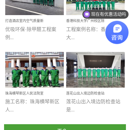
现在有优惠活动吗
乐寓 深圳市安居乐寓
址：广州市南沙区海滨路
程序；生产车间为优吸总
为深圳安居集团旗下城...
南沙珠江湾江门市蓬江区
部和全国分支机构生产光
可以介绍下你们的产品么
打造酒店室内空气质量新
香港科技大学广州校区除
禾...
触媒、净醛王、祛味剂等
标杆——优吸环保·标杆之
甲醛项目圆满完成
优吸环保·除甲醛工程案
工程案例名称：香港科技
优吸系列产品，保质保量
作：东莞美豪雅致酒店室
内空气治理工程纪实
例...
大...
完成生产任务，确保全国
各分支机构的日常产品需
求。资质优势团队优势分
【东莞美豪雅致酒店】室
学广州校区室内空气治
支优势优吸环保是一棵正
内空气治理项目东莞美豪
理 工程案例地址：广
茁壮成长的树，只要我们
雅致酒店 东莞美豪雅
州南沙区·香港科技大学(广
人人都爱护她、珍惜她、
致酒店是为中高端人士...
州)校区 工程案...
她将越来越枝繁叶茂，终
珠海横琴新区人民法院室
莲花山出入境边防检查站
将会成为一棵参天大树！
内除甲醛空气治理项目
室内除甲醛空气治理项目
施工名称：珠海横琴新区
莲花山出入境边防检查站
优吸环保截止2020年拥有
人...
是...
全国600家网点分支机构。