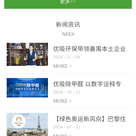
更多>>
民法院室内除甲醛空气治
国家通过设在对外开放口
理项目施工单位：优吸环
岸的出入境边防检查机关
保施工日期：2020年1月珠
（及各出入境边防检查
新闻资讯
海横琴新区人民法院，座
站），依法对出入境人
NEES
落...
员、交通工具...
优吸环保带领番禺本​土企业
2024
-
11
-
04
勇敢破局向“新”
MORE >
优吸除甲醛 以数字诠释专
2024
-
10
-
21
业，尽显除醛品牌实力！
MORE >
【绿色奥运新风向】巴黎住
2024
-
07
-
31
宿风波：优吸环保共建健康