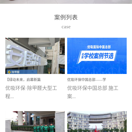
湾仔，有一支拥有高素质
高技能的团队。汇聚了众
案例列表
多的行业专家学者，攻克
case
了众多行业技术难题，并
取得了多项产品技术专利
和多项国家版权局著作
权，获得高新技术企业称
号。生产优势自主生产自
给自足，优吸公司于2015
【绿动未来，启幕新篇
优吸环保中国总部——学
在广州番禺区成功建立产
章】优吸环保中标深圳安
校施工案例(节选)
优吸环保·除甲醛大型工
优吸环保中国总部 施工
品线生产基地，工厂拥有
居乐寓，超大型工装室内
空气治理项目顺利启航，
程...
案...
自动化生产设备和成熟的
匠心筑就健康空间！
生产制作工艺流程。严格
选择源头源材料、严控产
案例【深圳安居乐寓】室
例(学校工装节选)广州南沙
品质量，我们每一批的生
内空气治理项目深圳安居
小学(珠江湾校区)项目地
产产品都经过严格的质检