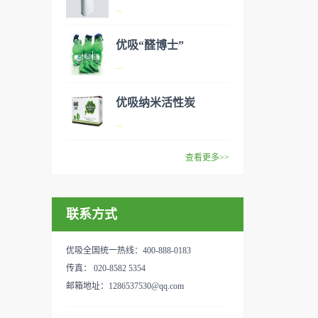
异味、甲醛之类的装修污染、
空气净化器是指能够吸附、分
...
细菌、过敏原等），可快速有
解或转化各种空气污染物（一
效去除挥发性有机物，有效提
般包括PM2.5、粉尘、花粉、
优吸“醛博士”
高空气清洁度的效果。主要功
异味、甲醛之类的装修污染、
空气净化器是指能够吸附、分
...
能：除甲醛/除异味/杀菌应用
细菌、过敏原等），可快速有
解或转化各种空气污染物（一
范围：家庭场所、办公室场
效去除挥发性有机物，有效提
般包括PM2.5、粉尘、花粉、
优吸纳米活性炭
所、使用方法：见产品说明手
高空气清洁度的效果。主要功
异味、甲醛之类的装修污染、
优吸环保的吉祥物是一只叫
...
册
能：除甲醛/除异味/杀菌应用
细菌、过敏原等），可快速有
“醛博士”的可爱青蛙，醛博士
范围：家庭场所、办公室场
效去除挥发性有机物，有效提
在甲醛领域是非常专业的一位
查看更多>>
所、使用方法：见产品说明手
高空气清洁度的效果。主要功
学者，对于甲醛的治理更是了
优吸纳米活性炭，是黑色粉末
册
能：除甲醛/除异味/杀菌应用
如指掌。家里放了“醛博士”可
状或块状、颗粒状、蜂窝状的
范围：家庭场所、办公室场
以辅助净化空气，醛博士一肚
联系方式
无定形碳，也有排列规整的晶
所、使用方法：见产品说明手
子的活性炭具有良好的吸附作
体碳。优吸活性炭具有较强的
册
用。放在车里不仅能装饰更能
吸附性，广泛应用于生产、生
优吸全国统一热线：400-888-0183
减轻车内的烟味或是其他异
活中。主要功能：吸附异味应
传真： 020-8582 5354
味，“醛博士”昭示着优吸在除
用范围：汽车、冰箱、食品
邮箱地址：1286537530@qq.com
甲醛方面的专业性和无可替代
柜、房间、鞋内等使用方法：
性。有博士的团队，才能更好