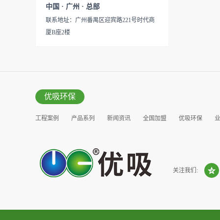
见产品说明手册产品类型：国
中国 · 广州 · 总部
的研发出治理甲醛的产品，而
产
联系地址：广州番禺区迎宾路221号时代商
我们的“醛博士”就担此重任。
厦B座2楼
主要功能：吸附异味应用范
围：室内、车内等使用方法：
见产品说明手册产品类型：国
产
优吸环保
工程案例
产品系列
新闻资讯
全国加盟
优吸环保
营销窗口
关注我们: