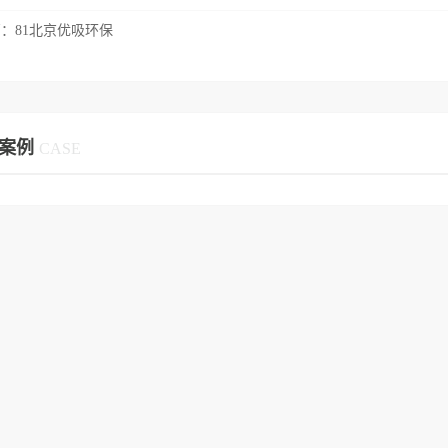
篇：
81北京优吸环保
案例
CASE