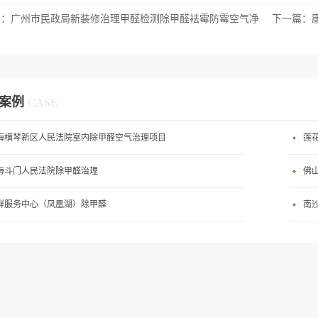
篇：
广州市民政局新装修治理甲醛检测除甲醛袪霉防霉空气净
下一篇：
案例
CASE
海横琴新区人民法院室内除甲醛空气治理项目
莲
海斗门人民法院除甲醛治理
佛
群服务中心（凤凰湖）除甲醛
南