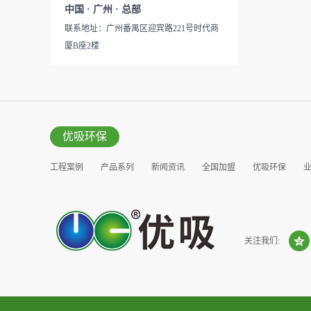
见产品说明手册产品类型：国
中国 · 广州 · 总部
的研发出治理甲醛的产品，而
产
联系地址：广州番禺区迎宾路221号时代商
我们的“醛博士”就担此重任。
厦B座2楼
主要功能：吸附异味应用范
围：室内、车内等使用方法：
见产品说明手册产品类型：国
产
优吸环保
工程案例
产品系列
新闻资讯
全国加盟
优吸环保
营销窗口
关注我们: