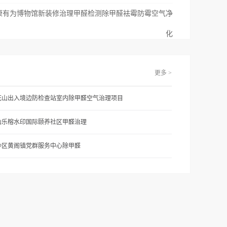
康有为博物馆新装修治理甲醛检测除甲醛袪霉防霉空气净
化
更多 >
花山出入境边防检查站室内除甲醛空气治理项目
山乐榕水印国际颐养社区甲醛治理
沙区黄阁镇党群服务中心除甲醛