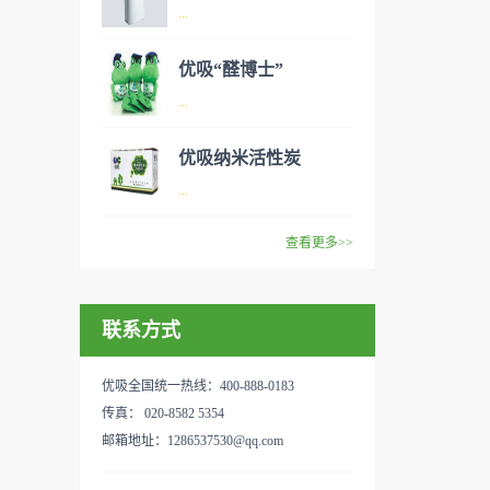
异味、甲醛之类的装修污染、
空气净化器是指能够吸附、分
...
细菌、过敏原等），可快速有
解或转化各种空气污染物（一
效去除挥发性有机物，有效提
般包括PM2.5、粉尘、花粉、
优吸“醛博士”
高空气清洁度的效果。主要功
异味、甲醛之类的装修污染、
空气净化器是指能够吸附、分
...
能：除甲醛/除异味/杀菌应用
细菌、过敏原等），可快速有
解或转化各种空气污染物（一
范围：家庭场所、办公室场
效去除挥发性有机物，有效提
般包括PM2.5、粉尘、花粉、
优吸纳米活性炭
所、使用方法：见产品说明手
高空气清洁度的效果。主要功
异味、甲醛之类的装修污染、
优吸环保的吉祥物是一只叫
...
册
能：除甲醛/除异味/杀菌应用
细菌、过敏原等），可快速有
“醛博士”的可爱青蛙，醛博士
范围：家庭场所、办公室场
效去除挥发性有机物，有效提
在甲醛领域是非常专业的一位
查看更多>>
所、使用方法：见产品说明手
高空气清洁度的效果。主要功
学者，对于甲醛的治理更是了
优吸纳米活性炭，是黑色粉末
册
能：除甲醛/除异味/杀菌应用
如指掌。家里放了“醛博士”可
状或块状、颗粒状、蜂窝状的
范围：家庭场所、办公室场
以辅助净化空气，醛博士一肚
联系方式
无定形碳，也有排列规整的晶
所、使用方法：见产品说明手
子的活性炭具有良好的吸附作
体碳。优吸活性炭具有较强的
册
用。放在车里不仅能装饰更能
吸附性，广泛应用于生产、生
优吸全国统一热线：400-888-0183
减轻车内的烟味或是其他异
活中。主要功能：吸附异味应
传真： 020-8582 5354
味，“醛博士”昭示着优吸在除
用范围：汽车、冰箱、食品
邮箱地址：1286537530@qq.com
甲醛方面的专业性和无可替代
柜、房间、鞋内等使用方法：
性。有博士的团队，才能更好