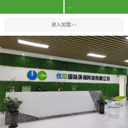
...
进入加盟>>
公司实力香港企业公司、
专利保护优势、双甲资质
企业（“室内环境净化治理
甲级施工资质”“室内环境
污染治理资质等级证
书”）、拥有多名高级《环
境工程高级工程师》室内
空气治理资格认证的治理
人员、掌握室内空气净化
治理实用技术和五项专利
技术、八项计算机软件著
作权登记证书等。研发实
力公司研发团队位于香港