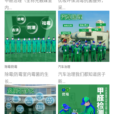
甲醛治理（全称光触媒室
优吸环保消毒抗菌服务，
内...
采...
空气污染净化治理）工业
用行业公认奥维牌消毒
文明的进步，创造了多姿
液，具备杀死人体冠状病
多彩的家居产品和生活情
毒的功效，杀菌率
调，但也带来了以甲醛为
99.99%。相对于传统消毒
首的室内...
液来说，无...
除霉|防霉
汽车治理
除霉|防霉室内霉菌的生
汽车治理我们都知道房子
长...
新...
受温度、湿度、基质养
装修完会有甲醛，其实汽
分、通风四个条件影响，
车的甲醛超标问题更为严