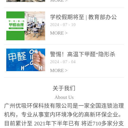
绿色家居
MORE >
学校假期将至 | 教育部办公
2024
-
07
-
10
厅关于加强学校新建校舍室
内空气质量管理通知
MORE >
警惕！高温下甲醛“隐形杀
2024
-
07
-
04
手”来袭，你的家安全吗？
MORE >
关于我们
About Us
广州优吸环保科技有限公司是一家全国连锁治理
机构，专业从事室内环境净化的高新环保企业。
目前累计至 2021年下半年已有 将近710多家分支