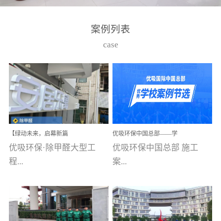
湾仔，有一支拥有高素质
高技能的团队。汇聚了众
案例列表
多的行业专家学者，攻克
case
了众多行业技术难题，并
取得了多项产品技术专利
和多项国家版权局著作
权，获得高新技术企业称
号。生产优势自主生产自
给自足，优吸公司于2015
【绿动未来，启幕新篇
优吸环保中国总部——学
在广州番禺区成功建立产
章】优吸环保中标深圳安
校施工案例(节选)
优吸环保·除甲醛大型工
优吸环保中国总部 施工
品线生产基地，工厂拥有
居乐寓，超大型工装室内
空气治理项目顺利启航，
程...
案...
自动化生产设备和成熟的
匠心筑就健康空间！
生产制作工艺流程。严格
选择源头源材料、严控产
案例【深圳安居乐寓】室
例(学校工装节选)广州南沙
品质量，我们每一批的生
内空气治理项目深圳安居
小学(珠江湾校区)项目地
产产品都经过严格的质检