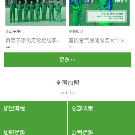
温暖潮湿、营养物质多、
重。汽车的空间范围小，
通风缓慢的空间最易滋生
配件、皮具、装饰多，这
大量霉菌的...
些都是汽...
负离子净化
甲醛检测
负离子净化无论是居家、
室内空气检测服务为什么
住...
选...
更多>>
宿、办公还是各类社会活
择上门检测?☑ 上门检测执
全国加盟
动，人类长时间停留的室
行国家规定的标准检测方
内空间都有整体消毒的需
法，空气采样量准确，检
Join Us
要。因为空间内人流携带
测结果可靠，远胜于其他
的、空气...
检测...
加盟流程
总部政策
加盟优势
公司优势