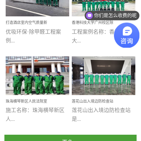
乐寓 深圳市安居乐寓
址：广州市南沙区海滨路
程序；生产车间为优吸总
你们是怎么收费的呢
为深圳安居集团旗下城...
南沙珠江湾江门市蓬江区
部和全国分支机构生产光
现在有优惠活动吗
打造酒店室内空气质量新
香港科技大学广州校区除
禾...
触媒、净醛王、祛味剂等
标杆——优吸环保·标杆之
甲醛项目圆满完成
优吸环保·除甲醛工程案
工程案例名称：香港科技
优吸系列产品，保质保量
作：东莞美豪雅致酒店室
内空气治理工程纪实
例...
大...
完成生产任务，确保全国
各分支机构的日常产品需
求。资质优势团队优势分
【东莞美豪雅致酒店】室
学广州校区室内空气治
支优势优吸环保是一棵正
内空气治理项目东莞美豪
理 工程案例地址：广
茁壮成长的树，只要我们
雅致酒店 东莞美豪雅
州南沙区·香港科技大学(广
人人都爱护她、珍惜她、
致酒店是为中高端人士...
州)校区 工程案...
她将越来越枝繁叶茂，终
珠海横琴新区人民法院室
莲花山出入境边防检查站
将会成为一棵参天大树！
内除甲醛空气治理项目
室内除甲醛空气治理项目
施工名称：珠海横琴新区
莲花山出入境边防检查站
优吸环保截止2020年拥有
人...
是...
全国600家网点分支机构。