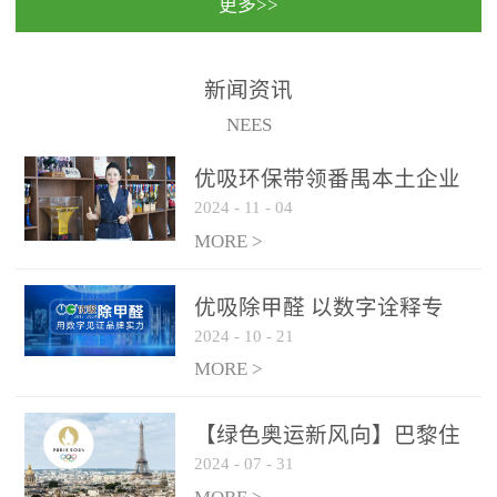
更多>>
民法院室内除甲醛空气治
国家通过设在对外开放口
理项目施工单位：优吸环
岸的出入境边防检查机关
保施工日期：2020年1月珠
（及各出入境边防检查
新闻资讯
海横琴新区人民法院，座
站），依法对出入境人
NEES
落...
员、交通工具...
优吸环保带领番禺本​土企业
2024
-
11
-
04
勇敢破局向“新”
MORE >
优吸除甲醛 以数字诠释专
2024
-
10
-
21
业，尽显除醛品牌实力！
MORE >
【绿色奥运新风向】巴黎住
2024
-
07
-
31
宿风波：优吸环保共建健康