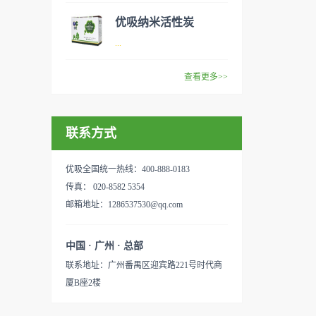
范围：家庭场所、办公室场
效去除挥发性有机物，有效提
般包括PM2.5、粉尘、花粉、
优吸纳米活性炭
所、使用方法：见产品说明手
高空气清洁度的效果。主要功
异味、甲醛之类的装修污染、
优吸环保的吉祥物是一只叫
...
册
能：除甲醛/除异味/杀菌应用
细菌、过敏原等），可快速有
“醛博士”的可爱青蛙，醛博士
范围：家庭场所、办公室场
效去除挥发性有机物，有效提
在甲醛领域是非常专业的一位
查看更多>>
所、使用方法：见产品说明手
高空气清洁度的效果。主要功
学者，对于甲醛的治理更是了
优吸纳米活性炭，是黑色粉末
册
能：除甲醛/除异味/杀菌应用
如指掌。家里放了“醛博士”可
状或块状、颗粒状、蜂窝状的
范围：家庭场所、办公室场
以辅助净化空气，醛博士一肚
联系方式
无定形碳，也有排列规整的晶
所、使用方法：见产品说明手
子的活性炭具有良好的吸附作
体碳。优吸活性炭具有较强的
册
用。放在车里不仅能装饰更能
吸附性，广泛应用于生产、生
优吸全国统一热线：400-888-0183
减轻车内的烟味或是其他异
活中。主要功能：吸附异味应
传真： 020-8582 5354
味，“醛博士”昭示着优吸在除
用范围：汽车、冰箱、食品
邮箱地址：1286537530@qq.com
甲醛方面的专业性和无可替代
柜、房间、鞋内等使用方法：
性。有博士的团队，才能更好
见产品说明手册产品类型：国
中国 · 广州 · 总部
的研发出治理甲醛的产品，而
产
联系地址：广州番禺区迎宾路221号时代商
我们的“醛博士”就担此重任。
厦B座2楼
主要功能：吸附异味应用范
围：室内、车内等使用方法：