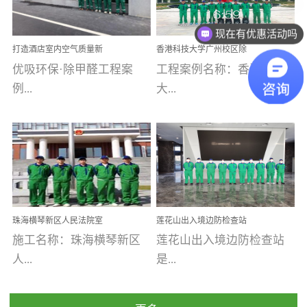
乐寓 深圳市安居乐寓
址：广州市南沙区海滨路
程序；生产车间为优吸总
为深圳安居集团旗下城...
南沙珠江湾江门市蓬江区
现在有优惠活动吗
部和全国分支机构生产光
打造酒店室内空气质量新
香港科技大学广州校区除
禾...
触媒、净醛王、祛味剂等
标杆——优吸环保·标杆之
甲醛项目圆满完成
优吸环保·除甲醛工程案
工程案例名称：香港科技
优吸系列产品，保质保量
作：东莞美豪雅致酒店室
内空气治理工程纪实
例...
大...
完成生产任务，确保全国
各分支机构的日常产品需
求。资质优势团队优势分
【东莞美豪雅致酒店】室
学广州校区室内空气治
支优势优吸环保是一棵正
内空气治理项目东莞美豪
理 工程案例地址：广
茁壮成长的树，只要我们
雅致酒店 东莞美豪雅
州南沙区·香港科技大学(广
人人都爱护她、珍惜她、
致酒店是为中高端人士...
州)校区 工程案...
她将越来越枝繁叶茂，终
珠海横琴新区人民法院室
莲花山出入境边防检查站
将会成为一棵参天大树！
内除甲醛空气治理项目
室内除甲醛空气治理项目
施工名称：珠海横琴新区
莲花山出入境边防检查站
优吸环保截止2020年拥有
人...
是...
全国600家网点分支机构。