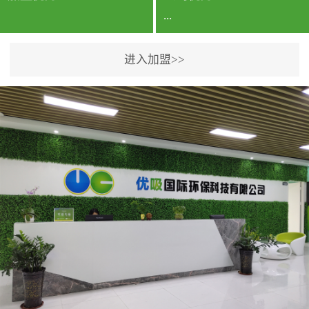
...
进入加盟>>
公司实力香港企业公司、
专利保护优势、双甲资质
企业（“室内环境净化治理
甲级施工资质”“室内环境
污染治理资质等级证
书”）、拥有多名高级《环
境工程高级工程师》室内
空气治理资格认证的治理
人员、掌握室内空气净化
治理实用技术和五项专利
技术、八项计算机软件著
作权登记证书等。研发实
力公司研发团队位于香港