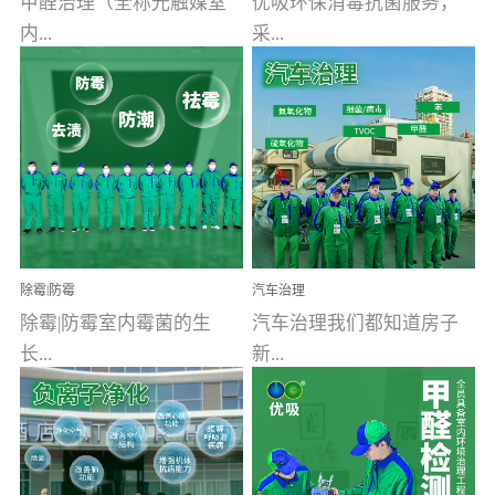
甲醛治理（全称光触媒室
优吸环保消毒抗菌服务，
内...
采...
空气污染净化治理）工业
用行业公认奥维牌消毒
文明的进步，创造了多姿
液，具备杀死人体冠状病
多彩的家居产品和生活情
毒的功效，杀菌率
调，但也带来了以甲醛为
99.99%。相对于传统消毒
首的室内...
液来说，无...
除霉|防霉
汽车治理
除霉|防霉室内霉菌的生
汽车治理我们都知道房子
长...
新...
受温度、湿度、基质养
装修完会有甲醛，其实汽
分、通风四个条件影响，
车的甲醛超标问题更为严