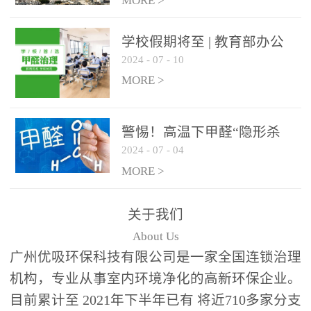
绿色家居
MORE >
学校假期将至 | 教育部办公
2024
-
07
-
10
厅关于加强学校新建校舍室
内空气质量管理通知
MORE >
警惕！高温下甲醛“隐形杀
2024
-
07
-
04
手”来袭，你的家安全吗？
MORE >
关于我们
About Us
广州优吸环保科技有限公司是一家全国连锁治理
机构，专业从事室内环境净化的高新环保企业。
目前累计至 2021年下半年已有 将近710多家分支