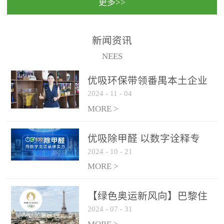
更多>>
民法院室内除甲醛空气治
国家通过设在对外开放口
理项目施工单位：优吸环
岸的出入境边防检查机关
保施工日期：2020年1月珠
（及各出入境边防检查
新闻资讯
海横琴新区人民法院，座
站），依法对出入境人
NEES
落...
员、交通工具...
优吸环保带领番禺本​土企业
2024
-
11
-
04
勇敢破局向“新”
MORE >
优吸除甲醛 以数字诠释专
2024
-
10
-
21
业，尽显除醛品牌实力！
MORE >
【绿色奥运新风向】巴黎住
2024
-
07
-
31
宿风波：优吸环保共建健康