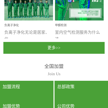
温暖潮湿、营养物质多、
重。汽车的空间范围小，
通风缓慢的空间最易滋生
配件、皮具、装饰多，这
大量霉菌的...
些都是汽...
负离子净化
甲醛检测
负离子净化无论是居家、
室内空气检测服务为什么
住...
选...
更多>>
宿、办公还是各类社会活
择上门检测?☑ 上门检测执
全国加盟
动，人类长时间停留的室
行国家规定的标准检测方
内空间都有整体消毒的需
法，空气采样量准确，检
Join Us
要。因为空间内人流携带
测结果可靠，远胜于其他
的、空气...
检测...
加盟流程
总部政策
加盟优势
公司优势