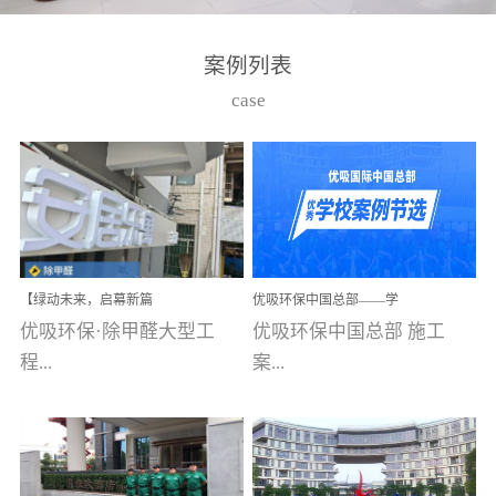
湾仔，有一支拥有高素质
高技能的团队。汇聚了众
案例列表
多的行业专家学者，攻克
case
了众多行业技术难题，并
取得了多项产品技术专利
和多项国家版权局著作
权，获得高新技术企业称
号。生产优势自主生产自
给自足，优吸公司于2015
【绿动未来，启幕新篇
优吸环保中国总部——学
在广州番禺区成功建立产
章】优吸环保中标深圳安
校施工案例(节选)
优吸环保·除甲醛大型工
优吸环保中国总部 施工
品线生产基地，工厂拥有
居乐寓，超大型工装室内
空气治理项目顺利启航，
程...
案...
自动化生产设备和成熟的
匠心筑就健康空间！
生产制作工艺流程。严格
选择源头源材料、严控产
案例【深圳安居乐寓】室
例(学校工装节选)广州南沙
品质量，我们每一批的生
内空气治理项目深圳安居
小学(珠江湾校区)项目地
产产品都经过严格的质检