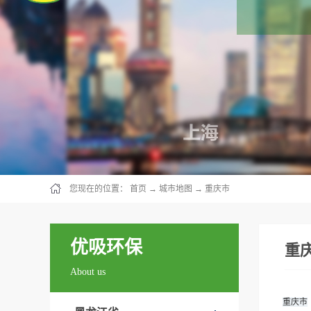
您现在的位置：
首页
→
城市地图
→
重庆市
优吸环保
重
About us
重庆市