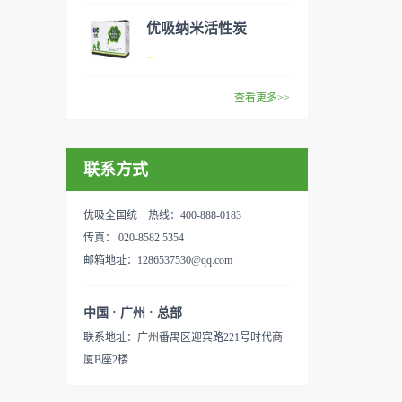
范围：家庭场所、办公室场
效去除挥发性有机物，有效提
般包括PM2.5、粉尘、花粉、
优吸纳米活性炭
所、使用方法：见产品说明手
高空气清洁度的效果。主要功
异味、甲醛之类的装修污染、
优吸环保的吉祥物是一只叫
...
册
能：除甲醛/除异味/杀菌应用
细菌、过敏原等），可快速有
“醛博士”的可爱青蛙，醛博士
范围：家庭场所、办公室场
效去除挥发性有机物，有效提
在甲醛领域是非常专业的一位
查看更多>>
所、使用方法：见产品说明手
高空气清洁度的效果。主要功
学者，对于甲醛的治理更是了
优吸纳米活性炭，是黑色粉末
册
能：除甲醛/除异味/杀菌应用
如指掌。家里放了“醛博士”可
状或块状、颗粒状、蜂窝状的
范围：家庭场所、办公室场
以辅助净化空气，醛博士一肚
联系方式
无定形碳，也有排列规整的晶
所、使用方法：见产品说明手
子的活性炭具有良好的吸附作
体碳。优吸活性炭具有较强的
册
用。放在车里不仅能装饰更能
吸附性，广泛应用于生产、生
优吸全国统一热线：400-888-0183
减轻车内的烟味或是其他异
活中。主要功能：吸附异味应
传真： 020-8582 5354
味，“醛博士”昭示着优吸在除
用范围：汽车、冰箱、食品
邮箱地址：1286537530@qq.com
甲醛方面的专业性和无可替代
柜、房间、鞋内等使用方法：
性。有博士的团队，才能更好
见产品说明手册产品类型：国
中国 · 广州 · 总部
的研发出治理甲醛的产品，而
产
联系地址：广州番禺区迎宾路221号时代商
我们的“醛博士”就担此重任。
厦B座2楼
主要功能：吸附异味应用范
围：室内、车内等使用方法：