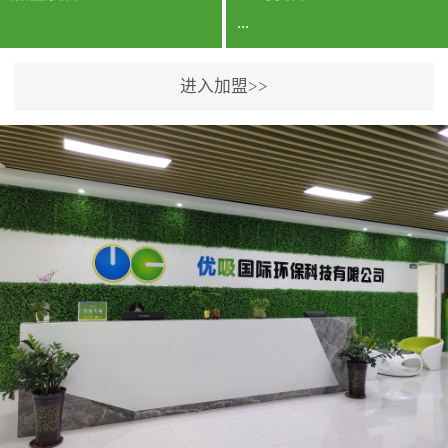
...
进入加盟>>
公司实力香港企业公司、
专利保护优势、双甲资质
企业（“室内环境净化治理
甲级施工资质”“室内环境
污染治理资质等级证
书”）、拥有多名高级《环
境工程高级工程师》室内
空气治理资格认证的治理
人员、掌握室内空气净化
治理实用技术和五项专利
技术、八项计算机软件著
作权登记证书等。研发实
力公司研发团队位于香港