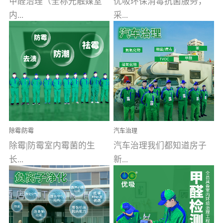
甲醛治理（全称光触媒室
优吸环保消毒抗菌服务，
内...
采...
空气污染净化治理）工业
用行业公认奥维牌消毒
文明的进步，创造了多姿
液，具备杀死人体冠状病
多彩的家居产品和生活情
毒的功效，杀菌率
调，但也带来了以甲醛为
99.99%。相对于传统消毒
首的室内...
液来说，无...
除霉|防霉
汽车治理
除霉|防霉室内霉菌的生
汽车治理我们都知道房子
长...
新...
受温度、湿度、基质养
装修完会有甲醛，其实汽
分、通风四个条件影响，
车的甲醛超标问题更为严