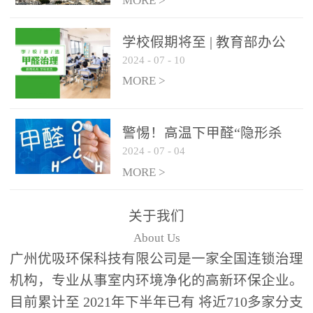
绿色家居
MORE >
学校假期将至 | 教育部办公
2024
-
07
-
10
厅关于加强学校新建校舍室
内空气质量管理通知
MORE >
警惕！高温下甲醛“隐形杀
2024
-
07
-
04
手”来袭，你的家安全吗？
MORE >
关于我们
About Us
广州优吸环保科技有限公司是一家全国连锁治理
机构，专业从事室内环境净化的高新环保企业。
目前累计至 2021年下半年已有 将近710多家分支