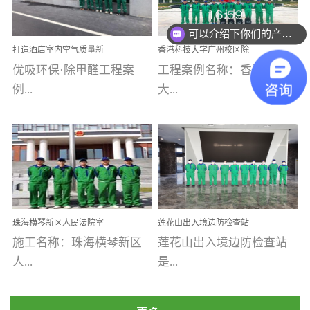
乐寓 深圳市安居乐寓
址：广州市南沙区海滨路
程序；生产车间为优吸总
为深圳安居集团旗下城...
南沙珠江湾江门市蓬江区
可以介绍下你们的产品么
部和全国分支机构生产光
你们是怎么收费的呢
打造酒店室内空气质量新
香港科技大学广州校区除
禾...
触媒、净醛王、祛味剂等
标杆——优吸环保·标杆之
甲醛项目圆满完成
优吸环保·除甲醛工程案
工程案例名称：香港科技
优吸系列产品，保质保量
作：东莞美豪雅致酒店室
内空气治理工程纪实
例...
大...
完成生产任务，确保全国
各分支机构的日常产品需
求。资质优势团队优势分
【东莞美豪雅致酒店】室
学广州校区室内空气治
支优势优吸环保是一棵正
内空气治理项目东莞美豪
理 工程案例地址：广
茁壮成长的树，只要我们
雅致酒店 东莞美豪雅
州南沙区·香港科技大学(广
人人都爱护她、珍惜她、
致酒店是为中高端人士...
州)校区 工程案...
她将越来越枝繁叶茂，终
珠海横琴新区人民法院室
莲花山出入境边防检查站
将会成为一棵参天大树！
内除甲醛空气治理项目
室内除甲醛空气治理项目
施工名称：珠海横琴新区
莲花山出入境边防检查站
优吸环保截止2020年拥有
人...
是...
全国600家网点分支机构。