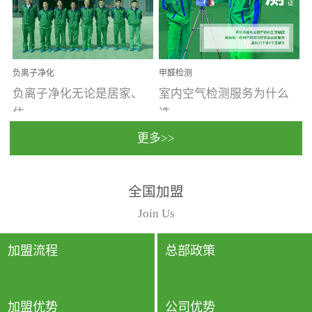
温暖潮湿、营养物质多、
重。汽车的空间范围小，
通风缓慢的空间最易滋生
配件、皮具、装饰多，这
大量霉菌的...
些都是汽...
负离子净化
甲醛检测
负离子净化无论是居家、
室内空气检测服务为什么
住...
选...
更多>>
宿、办公还是各类社会活
择上门检测?☑ 上门检测执
全国加盟
动，人类长时间停留的室
行国家规定的标准检测方
内空间都有整体消毒的需
法，空气采样量准确，检
Join Us
要。因为空间内人流携带
测结果可靠，远胜于其他
的、空气...
检测...
加盟流程
总部政策
加盟优势
公司优势