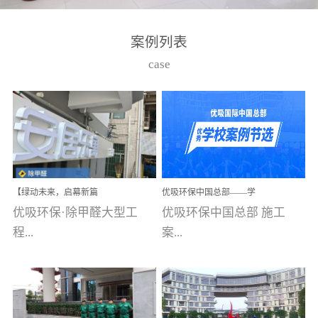
湾仔，有一支拥有高素质
高技能的团队。汇聚了众
案例列表
多的行业专家学者，攻克
case
了众多行业技术难题，并
取得了多项产品技术专利
和多项国家版权局著作
权，获得高新技术企业称
号。生产优势自主生产自
给自足，优吸公司于2015
【绿动未来，启幕新篇
优吸环保中国总部——学
在广州番禺区成功建立产
章】优吸环保中标深圳安
校施工案例(节选)
优吸环保·除甲醛大型工
优吸环保中国总部 施工
品线生产基地，工厂拥有
居乐寓，超大型工装室内
空气治理项目顺利启航，
程...
案...
自动化生产设备和成熟的
匠心筑就健康空间！
生产制作工艺流程。严格
选择源头源材料、严控产
案例【深圳安居乐寓】室
例(学校工装节选)广州南沙
品质量，我们每一批的生
内空气治理项目深圳安居
小学(珠江湾校区)项目地
产产品都经过严格的质检