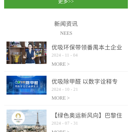
更多>>
民法院室内除甲醛空气治
国家通过设在对外开放口
理项目施工单位：优吸环
岸的出入境边防检查机关
保施工日期：2020年1月珠
（及各出入境边防检查
新闻资讯
海横琴新区人民法院，座
站），依法对出入境人
NEES
落...
员、交通工具...
优吸环保带领番禺本​土企业
2024
-
11
-
04
勇敢破局向“新”
MORE >
优吸除甲醛 以数字诠释专
2024
-
10
-
21
业，尽显除醛品牌实力！
MORE >
【绿色奥运新风向】巴黎住
2024
-
07
-
31
宿风波：优吸环保共建健康