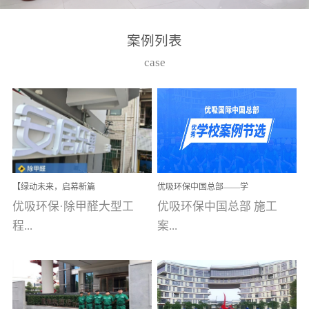
湾仔，有一支拥有高素质
高技能的团队。汇聚了众
案例列表
多的行业专家学者，攻克
case
了众多行业技术难题，并
取得了多项产品技术专利
和多项国家版权局著作
权，获得高新技术企业称
号。生产优势自主生产自
给自足，优吸公司于2015
【绿动未来，启幕新篇
优吸环保中国总部——学
在广州番禺区成功建立产
章】优吸环保中标深圳安
校施工案例(节选)
优吸环保·除甲醛大型工
优吸环保中国总部 施工
品线生产基地，工厂拥有
居乐寓，超大型工装室内
空气治理项目顺利启航，
程...
案...
自动化生产设备和成熟的
匠心筑就健康空间！
生产制作工艺流程。严格
选择源头源材料、严控产
案例【深圳安居乐寓】室
例(学校工装节选)广州南沙
品质量，我们每一批的生
内空气治理项目深圳安居
小学(珠江湾校区)项目地
产产品都经过严格的质检