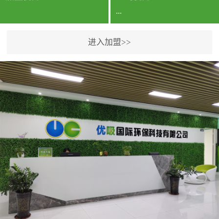
...
进入加盟>>
公司实力香港企业公司、
专利保护优势、双甲资质
企业（“室内环境净化治理
甲级施工资质”“室内环境
污染治理资质等级证
书”）、拥有多名高级《环
境工程高级工程师》室内
空气治理资格认证的治理
人员、掌握室内空气净化
治理实用技术和五项专利
技术、八项计算机软件著
作权登记证书等。研发实
力公司研发团队位于香港