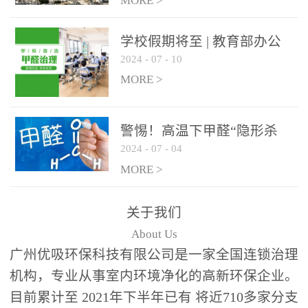
绿色家居
MORE >
学校假期将至 | 教育部办公
2024
-
07
-
10
厅关于加强学校新建校舍室
内空气质量管理通知
MORE >
警惕！高温下甲醛“隐形杀
2024
-
07
-
04
手”来袭，你的家安全吗？
MORE >
关于我们
About Us
广州优吸环保科技有限公司是一家全国连锁治理
机构，专业从事室内环境净化的高新环保企业。
目前累计至 2021年下半年已有 将近710多家分支