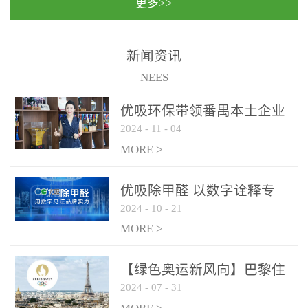
更多>>
民法院室内除甲醛空气治
国家通过设在对外开放口
理项目施工单位：优吸环
岸的出入境边防检查机关
保施工日期：2020年1月珠
（及各出入境边防检查
新闻资讯
海横琴新区人民法院，座
站），依法对出入境人
NEES
落...
员、交通工具...
优吸环保带领番禺本​土企业
2024
-
11
-
04
勇敢破局向“新”
MORE >
优吸除甲醛 以数字诠释专
2024
-
10
-
21
业，尽显除醛品牌实力！
MORE >
【绿色奥运新风向】巴黎住
2024
-
07
-
31
宿风波：优吸环保共建健康