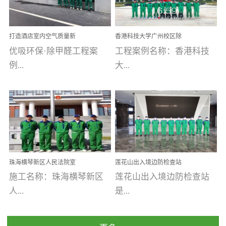
乐寓 深圳市安居乐寓
址：广州市南沙区海滨路
程序；生产车间为优吸总
为深圳安居集团旗下城...
南沙珠江湾江门市蓬江区
部和全国分支机构生产光
打造酒店室内空气质量新
香港科技大学广州校区除
禾...
触媒、净醛王、祛味剂等
标杆——优吸环保·标杆之
甲醛项目圆满完成
优吸环保·除甲醛工程案
工程案例名称：香港科技
优吸系列产品，保质保量
作：东莞美豪雅致酒店室
内空气治理工程纪实
例...
大...
完成生产任务，确保全国
各分支机构的日常产品需
求。资质优势团队优势分
【东莞美豪雅致酒店】室
学广州校区室内空气治
支优势优吸环保是一棵正
内空气治理项目东莞美豪
理 工程案例地址：广
茁壮成长的树，只要我们
雅致酒店 东莞美豪雅
州南沙区·香港科技大学(广
人人都爱护她、珍惜她、
致酒店是为中高端人士...
州)校区 工程案...
她将越来越枝繁叶茂，终
珠海横琴新区人民法院室
莲花山出入境边防检查站
将会成为一棵参天大树！
内除甲醛空气治理项目
室内除甲醛空气治理项目
施工名称：珠海横琴新区
莲花山出入境边防检查站
优吸环保截止2020年拥有
人...
是...
全国600家网点分支机构。