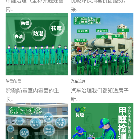
甲醛治理（全称光触媒室
优吸环保消毒抗菌服务，
内...
采...
空气污染净化治理）工业
用行业公认奥维牌消毒
文明的进步，创造了多姿
液，具备杀死人体冠状病
多彩的家居产品和生活情
毒的功效，杀菌率
调，但也带来了以甲醛为
99.99%。相对于传统消毒
首的室内...
液来说，无...
除霉|防霉
汽车治理
除霉|防霉室内霉菌的生
汽车治理我们都知道房子
长...
新...
受温度、湿度、基质养
装修完会有甲醛，其实汽
分、通风四个条件影响，
车的甲醛超标问题更为严