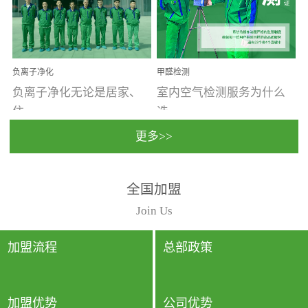
温暖潮湿、营养物质多、
重。汽车的空间范围小，
通风缓慢的空间最易滋生
配件、皮具、装饰多，这
大量霉菌的...
些都是汽...
负离子净化
甲醛检测
负离子净化无论是居家、
室内空气检测服务为什么
住...
选...
更多>>
宿、办公还是各类社会活
择上门检测?☑ 上门检测执
全国加盟
动，人类长时间停留的室
行国家规定的标准检测方
内空间都有整体消毒的需
法，空气采样量准确，检
Join Us
要。因为空间内人流携带
测结果可靠，远胜于其他
的、空气...
检测...
加盟流程
总部政策
加盟优势
公司优势