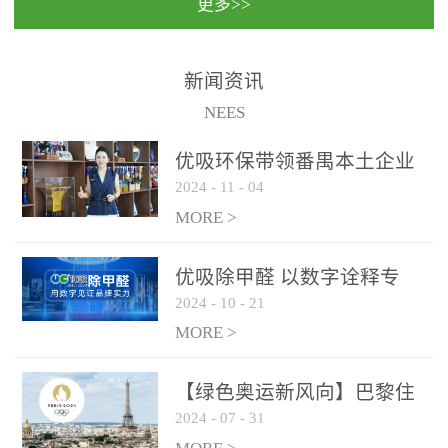
更多>>
民法院室内除甲醛空气治
国家通过设在对外开放口
理项目施工单位：优吸环
岸的出入境边防检查机关
保施工日期：2020年1月珠
（及各出入境边防检查
新闻资讯
海横琴新区人民法院，座
站），依法对出入境人
NEES
落...
员、交通工具...
优吸环保带领番禺本​土企业
2024
-
11
-
04
勇敢破局向“新”
MORE >
优吸除甲醛 以数字诠释专
2024
-
10
-
21
业，尽显除醛品牌实力！
MORE >
【绿色奥运新风向】巴黎住
2024
-
07
-
31
宿风波：优吸环保共建健康