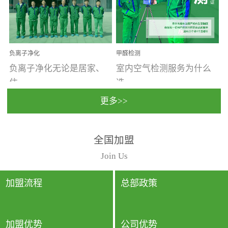
温暖潮湿、营养物质多、
重。汽车的空间范围小，
通风缓慢的空间最易滋生
配件、皮具、装饰多，这
大量霉菌的...
些都是汽...
负离子净化
甲醛检测
负离子净化无论是居家、
室内空气检测服务为什么
住...
选...
更多>>
宿、办公还是各类社会活
择上门检测?☑ 上门检测执
全国加盟
动，人类长时间停留的室
行国家规定的标准检测方
内空间都有整体消毒的需
法，空气采样量准确，检
Join Us
要。因为空间内人流携带
测结果可靠，远胜于其他
的、空气...
检测...
加盟流程
总部政策
加盟优势
公司优势