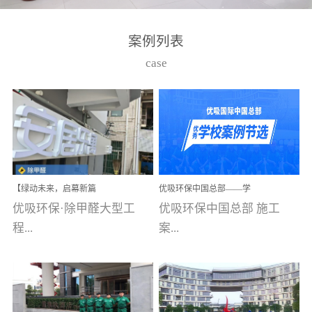
湾仔，有一支拥有高素质
高技能的团队。汇聚了众
案例列表
多的行业专家学者，攻克
case
了众多行业技术难题，并
取得了多项产品技术专利
和多项国家版权局著作
权，获得高新技术企业称
号。生产优势自主生产自
给自足，优吸公司于2015
【绿动未来，启幕新篇
优吸环保中国总部——学
在广州番禺区成功建立产
章】优吸环保中标深圳安
校施工案例(节选)
优吸环保·除甲醛大型工
优吸环保中国总部 施工
品线生产基地，工厂拥有
居乐寓，超大型工装室内
空气治理项目顺利启航，
程...
案...
自动化生产设备和成熟的
匠心筑就健康空间！
生产制作工艺流程。严格
选择源头源材料、严控产
案例【深圳安居乐寓】室
例(学校工装节选)广州南沙
品质量，我们每一批的生
内空气治理项目深圳安居
小学(珠江湾校区)项目地
产产品都经过严格的质检