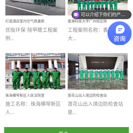
乐寓 深圳市安居乐寓
址：广州市南沙区海滨路
程序；生产车间为优吸总
为深圳安居集团旗下城...
南沙珠江湾江门市蓬江区
可以介绍下你们的产品么
部和全国分支机构生产光
打造酒店室内空气质量新
香港科技大学广州校区除
禾...
触媒、净醛王、祛味剂等
标杆——优吸环保·标杆之
甲醛项目圆满完成
优吸环保·除甲醛工程案
工程案例名称：香港科技
优吸系列产品，保质保量
作：东莞美豪雅致酒店室
内空气治理工程纪实
例...
大...
完成生产任务，确保全国
各分支机构的日常产品需
求。资质优势团队优势分
【东莞美豪雅致酒店】室
学广州校区室内空气治
支优势优吸环保是一棵正
内空气治理项目东莞美豪
理 工程案例地址：广
茁壮成长的树，只要我们
雅致酒店 东莞美豪雅
州南沙区·香港科技大学(广
人人都爱护她、珍惜她、
致酒店是为中高端人士...
州)校区 工程案...
她将越来越枝繁叶茂，终
珠海横琴新区人民法院室
莲花山出入境边防检查站
将会成为一棵参天大树！
内除甲醛空气治理项目
室内除甲醛空气治理项目
施工名称：珠海横琴新区
莲花山出入境边防检查站
优吸环保截止2020年拥有
人...
是...
全国600家网点分支机构。