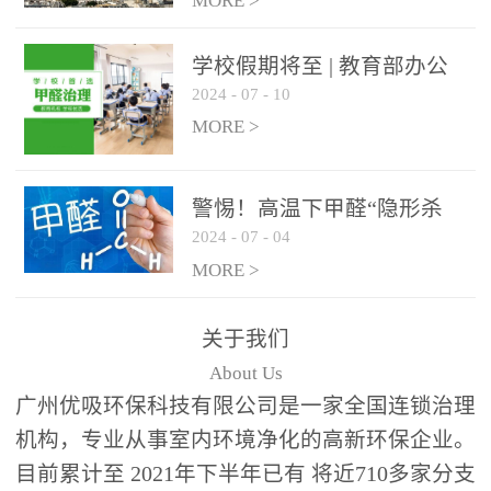
绿色家居
MORE >
学校假期将至 | 教育部办公
2024
-
07
-
10
厅关于加强学校新建校舍室
内空气质量管理通知
MORE >
警惕！高温下甲醛“隐形杀
2024
-
07
-
04
手”来袭，你的家安全吗？
MORE >
关于我们
About Us
广州优吸环保科技有限公司是一家全国连锁治理
机构，专业从事室内环境净化的高新环保企业。
目前累计至 2021年下半年已有 将近710多家分支