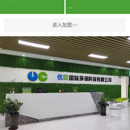
...
进入加盟>>
公司实力香港企业公司、
专利保护优势、双甲资质
企业（“室内环境净化治理
甲级施工资质”“室内环境
污染治理资质等级证
书”）、拥有多名高级《环
境工程高级工程师》室内
空气治理资格认证的治理
人员、掌握室内空气净化
治理实用技术和五项专利
技术、八项计算机软件著
作权登记证书等。研发实
力公司研发团队位于香港