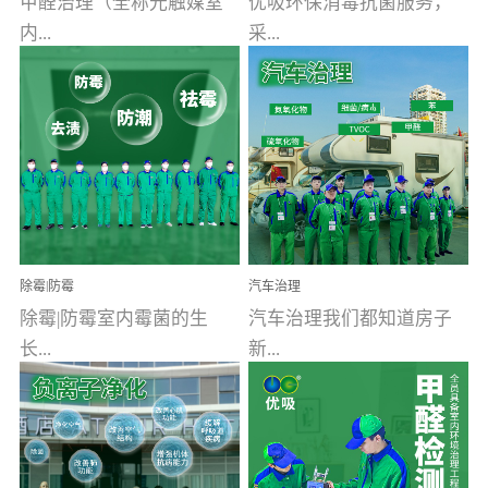
甲醛治理（全称光触媒室
优吸环保消毒抗菌服务，
内...
采...
空气污染净化治理）工业
用行业公认奥维牌消毒
文明的进步，创造了多姿
液，具备杀死人体冠状病
多彩的家居产品和生活情
毒的功效，杀菌率
调，但也带来了以甲醛为
99.99%。相对于传统消毒
首的室内...
液来说，无...
除霉|防霉
汽车治理
除霉|防霉室内霉菌的生
汽车治理我们都知道房子
长...
新...
受温度、湿度、基质养
装修完会有甲醛，其实汽
分、通风四个条件影响，
车的甲醛超标问题更为严