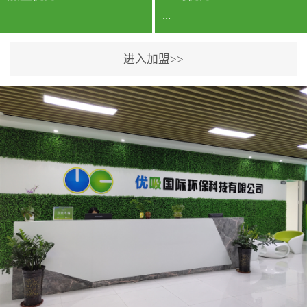
...
进入加盟>>
公司实力香港企业公司、
专利保护优势、双甲资质
企业（“室内环境净化治理
甲级施工资质”“室内环境
污染治理资质等级证
书”）、拥有多名高级《环
境工程高级工程师》室内
空气治理资格认证的治理
人员、掌握室内空气净化
治理实用技术和五项专利
技术、八项计算机软件著
作权登记证书等。研发实
力公司研发团队位于香港