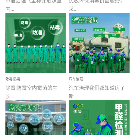
甲醛治理（全称光触媒室
优吸环保消毒抗菌服务，
内...
采...
空气污染净化治理）工业
用行业公认奥维牌消毒
文明的进步，创造了多姿
液，具备杀死人体冠状病
多彩的家居产品和生活情
毒的功效，杀菌率
调，但也带来了以甲醛为
99.99%。相对于传统消毒
首的室内...
液来说，无...
除霉|防霉
汽车治理
除霉|防霉室内霉菌的生
汽车治理我们都知道房子
长...
新...
受温度、湿度、基质养
装修完会有甲醛，其实汽
分、通风四个条件影响，
车的甲醛超标问题更为严