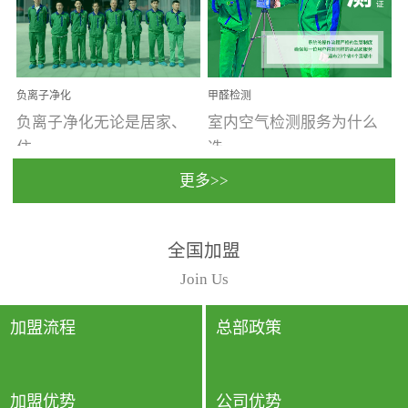
温暖潮湿、营养物质多、
重。汽车的空间范围小，
通风缓慢的空间最易滋生
配件、皮具、装饰多，这
大量霉菌的...
些都是汽...
负离子净化
甲醛检测
负离子净化无论是居家、
室内空气检测服务为什么
住...
选...
更多>>
宿、办公还是各类社会活
择上门检测?☑ 上门检测执
全国加盟
动，人类长时间停留的室
行国家规定的标准检测方
内空间都有整体消毒的需
法，空气采样量准确，检
Join Us
要。因为空间内人流携带
测结果可靠，远胜于其他
的、空气...
检测...
加盟流程
总部政策
加盟优势
公司优势