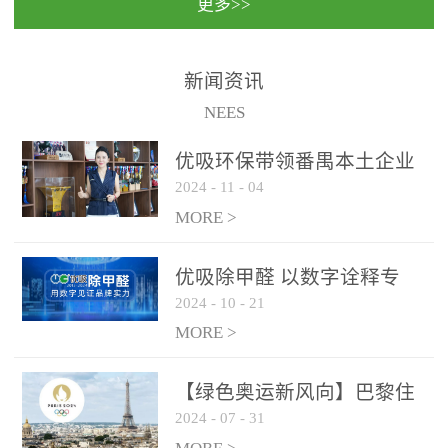
更多>>
民法院室内除甲醛空气治
国家通过设在对外开放口
理项目施工单位：优吸环
岸的出入境边防检查机关
保施工日期：2020年1月珠
（及各出入境边防检查
新闻资讯
海横琴新区人民法院，座
站），依法对出入境人
NEES
落...
员、交通工具...
优吸环保带领番禺本​土企业
2024
-
11
-
04
勇敢破局向“新”
MORE >
优吸除甲醛 以数字诠释专
2024
-
10
-
21
业，尽显除醛品牌实力！
MORE >
【绿色奥运新风向】巴黎住
2024
-
07
-
31
宿风波：优吸环保共建健康