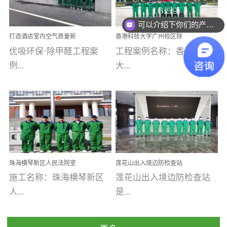
乐寓 深圳市安居乐寓
址：广州市南沙区海滨路
程序；生产车间为优吸总
为深圳安居集团旗下城...
南沙珠江湾江门市蓬江区
可以介绍下你们的产品么
部和全国分支机构生产光
打造酒店室内空气质量新
香港科技大学广州校区除
禾...
触媒、净醛王、祛味剂等
标杆——优吸环保·标杆之
甲醛项目圆满完成
优吸环保·除甲醛工程案
工程案例名称：香港科技
优吸系列产品，保质保量
作：东莞美豪雅致酒店室
内空气治理工程纪实
例...
大...
完成生产任务，确保全国
各分支机构的日常产品需
求。资质优势团队优势分
【东莞美豪雅致酒店】室
学广州校区室内空气治
支优势优吸环保是一棵正
内空气治理项目东莞美豪
理 工程案例地址：广
茁壮成长的树，只要我们
雅致酒店 东莞美豪雅
州南沙区·香港科技大学(广
人人都爱护她、珍惜她、
致酒店是为中高端人士...
州)校区 工程案...
她将越来越枝繁叶茂，终
珠海横琴新区人民法院室
莲花山出入境边防检查站
将会成为一棵参天大树！
内除甲醛空气治理项目
室内除甲醛空气治理项目
施工名称：珠海横琴新区
莲花山出入境边防检查站
优吸环保截止2020年拥有
人...
是...
全国600家网点分支机构。