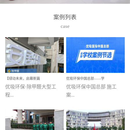
湾仔，有一支拥有高素质
高技能的团队。汇聚了众
案例列表
多的行业专家学者，攻克
case
了众多行业技术难题，并
取得了多项产品技术专利
和多项国家版权局著作
权，获得高新技术企业称
号。生产优势自主生产自
给自足，优吸公司于2015
【绿动未来，启幕新篇
优吸环保中国总部——学
在广州番禺区成功建立产
章】优吸环保中标深圳安
校施工案例(节选)
优吸环保·除甲醛大型工
优吸环保中国总部 施工
品线生产基地，工厂拥有
居乐寓，超大型工装室内
空气治理项目顺利启航，
程...
案...
自动化生产设备和成熟的
匠心筑就健康空间！
生产制作工艺流程。严格
选择源头源材料、严控产
案例【深圳安居乐寓】室
例(学校工装节选)广州南沙
品质量，我们每一批的生
内空气治理项目深圳安居
小学(珠江湾校区)项目地
产产品都经过严格的质检