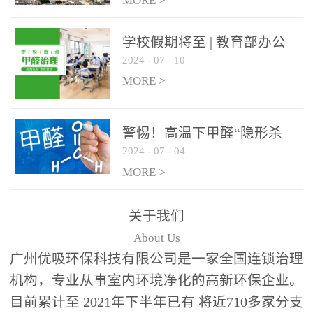
绿色家居
MORE >
学校假期将至 | 教育部办公
2024
-
07
-
10
厅关于加强学校新建校舍室
内空气质量管理通知
MORE >
警惕！高温下甲醛“隐形杀
2024
-
07
-
04
手”来袭，你的家安全吗？
MORE >
关于我们
About Us
广州优吸环保科技有限公司是一家全国连锁治理
机构，专业从事室内环境净化的高新环保企业。
目前累计至 2021年下半年已有 将近710多家分支