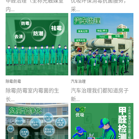
甲醛治理（全称光触媒室
优吸环保消毒抗菌服务，
内...
采...
空气污染净化治理）工业
用行业公认奥维牌消毒
文明的进步，创造了多姿
液，具备杀死人体冠状病
多彩的家居产品和生活情
毒的功效，杀菌率
调，但也带来了以甲醛为
99.99%。相对于传统消毒
首的室内...
液来说，无...
除霉|防霉
汽车治理
除霉|防霉室内霉菌的生
汽车治理我们都知道房子
长...
新...
受温度、湿度、基质养
装修完会有甲醛，其实汽
分、通风四个条件影响，
车的甲醛超标问题更为严