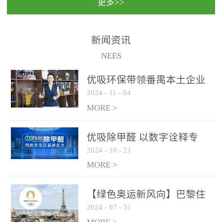
更多>>
民法院室内除甲醛空气治
国家通过设在对外开放口
理项目施工单位：优吸环
岸的出入境边防检查机关
保施工日期：2020年1月珠
（及各出入境边防检查
新闻资讯
海横琴新区人民法院，座
站），依法对出入境人
NEES
落...
员、交通工具...
优吸环保带领番禺本​土企业
2024
-
11
-
04
勇敢破局向“新”
MORE >
优吸除甲醛 以数字诠释专
2024
-
10
-
21
业，尽显除醛品牌实力！
MORE >
【绿色奥运新风向】巴黎住
2024
-
07
-
31
宿风波：优吸环保共建健康