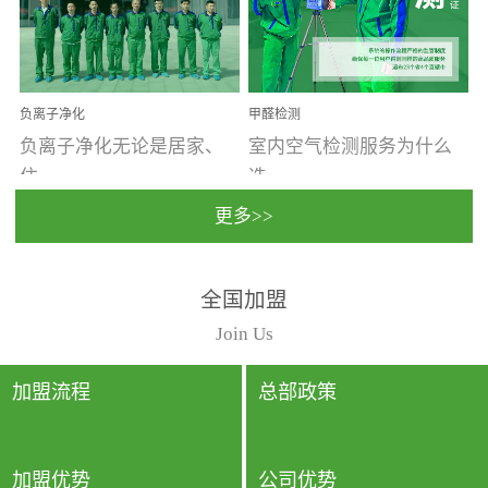
温暖潮湿、营养物质多、
重。汽车的空间范围小，
通风缓慢的空间最易滋生
配件、皮具、装饰多，这
大量霉菌的...
些都是汽...
负离子净化
甲醛检测
负离子净化无论是居家、
室内空气检测服务为什么
住...
选...
更多>>
宿、办公还是各类社会活
择上门检测?☑ 上门检测执
全国加盟
动，人类长时间停留的室
行国家规定的标准检测方
内空间都有整体消毒的需
法，空气采样量准确，检
Join Us
要。因为空间内人流携带
测结果可靠，远胜于其他
的、空气...
检测...
加盟流程
总部政策
加盟优势
公司优势