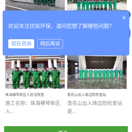
可以介绍下你们的产品么
乐寓 深圳市安居乐寓
址：广州市南沙区海滨路
程序；生产车间为优吸总
为深圳安居集团旗下城...
南沙珠江湾江门市蓬江区
部和全国分支机构生产光
你们是怎么收费的呢
×
打造酒店室内空气质量新
香港科技大学广州校区除
禾...
触媒、净醛王、祛味剂等
欢迎关注优吸环保，请问您想了解哪些问题？
标杆——优吸环保·标杆之
甲醛项目圆满完成
优吸环保·除甲醛工程案
工程案例名称：香港科技
优吸系列产品，保质保量
作：东莞美豪雅致酒店室
内空气治理工程纪实
例...
大...
完成生产任务，确保全国
现在咨询
稍后再说
各分支机构的日常产品需
求。资质优势团队优势分
【东莞美豪雅致酒店】室
学广州校区室内空气治
支优势优吸环保是一棵正
内空气治理项目东莞美豪
理 工程案例地址：广
茁壮成长的树，只要我们
雅致酒店 东莞美豪雅
州南沙区·香港科技大学(广
人人都爱护她、珍惜她、
致酒店是为中高端人士...
州)校区 工程案...
她将越来越枝繁叶茂，终
珠海横琴新区人民法院室
莲花山出入境边防检查站
将会成为一棵参天大树！
内除甲醛空气治理项目
室内除甲醛空气治理项目
施工名称：珠海横琴新区
莲花山出入境边防检查站
优吸环保截止2020年拥有
人...
是...
全国600家网点分支机构。