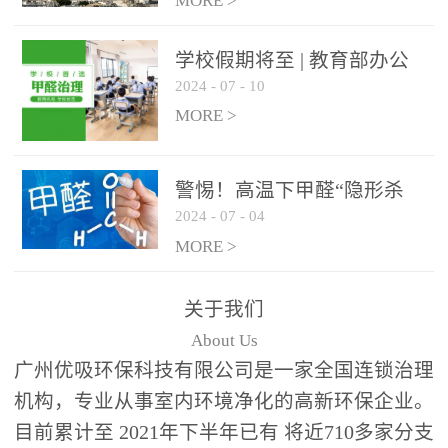
绿色家居
MORE >
学校假期将至 | 教育部办公
2024
-
07
-
10
厅关于加强学校新建校舍室
内空气质量管理通知
MORE >
警惕！高温下甲醛“隐形杀
2024
-
07
-
04
手”来袭，你的家安全吗？
MORE >
关于我们
About Us
广州优吸环保科技有限公司是一家全国连锁治理
机构，专业从事室内环境净化的高新环保企业。
目前累计至 2021年下半年已有 将近710多家分支