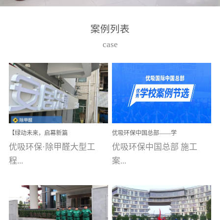
湾仔，有一支拥有高素质
高技能的团队。汇聚了众
案例列表
多的行业专家学者，攻克
case
了众多行业技术难题，并
取得了多项产品技术专利
和多项国家版权局著作
权，获得高新技术企业称
号。生产优势自主生产自
给自足，优吸公司于2015
【绿动未来，启幕新篇
优吸环保中国总部——学
在广州番禺区成功建立产
章】优吸环保中标深圳安
校施工案例(节选)
优吸环保·除甲醛大型工
优吸环保中国总部 施工
品线生产基地，工厂拥有
居乐寓，超大型工装室内
空气治理项目顺利启航，
程...
案...
自动化生产设备和成熟的
匠心筑就健康空间！
生产制作工艺流程。严格
选择源头源材料、严控产
案例【深圳安居乐寓】室
例(学校工装节选)广州南沙
品质量，我们每一批的生
内空气治理项目深圳安居
小学(珠江湾校区)项目地
产产品都经过严格的质检