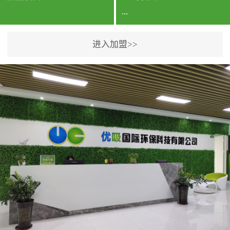
...
进入加盟>>
公司实力香港企业公司、
专利保护优势、双甲资质
企业（“室内环境净化治理
甲级施工资质”“室内环境
污染治理资质等级证
书”）、拥有多名高级《环
境工程高级工程师》室内
空气治理资格认证的治理
人员、掌握室内空气净化
治理实用技术和五项专利
技术、八项计算机软件著
作权登记证书等。研发实
力公司研发团队位于香港