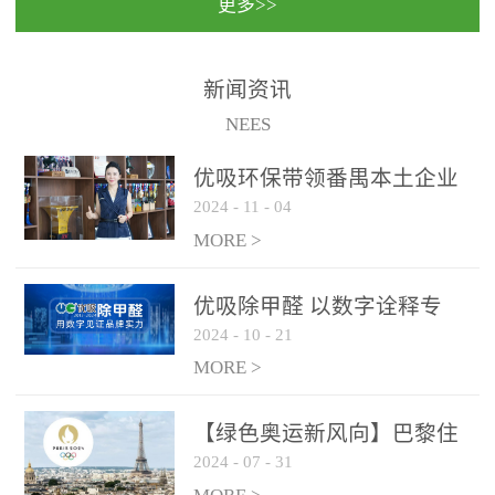
更多>>
民法院室内除甲醛空气治
国家通过设在对外开放口
理项目施工单位：优吸环
岸的出入境边防检查机关
保施工日期：2020年1月珠
（及各出入境边防检查
新闻资讯
海横琴新区人民法院，座
站），依法对出入境人
NEES
落...
员、交通工具...
优吸环保带领番禺本​土企业
2024
-
11
-
04
勇敢破局向“新”
MORE >
优吸除甲醛 以数字诠释专
2024
-
10
-
21
业，尽显除醛品牌实力！
MORE >
【绿色奥运新风向】巴黎住
2024
-
07
-
31
宿风波：优吸环保共建健康