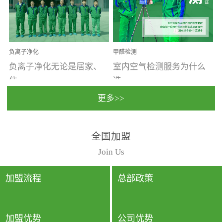
温暖潮湿、营养物质多、
重。汽车的空间范围小，
通风缓慢的空间最易滋生
配件、皮具、装饰多，这
大量霉菌的...
些都是汽...
负离子净化
甲醛检测
负离子净化无论是居家、
室内空气检测服务为什么
住...
选...
更多>>
宿、办公还是各类社会活
择上门检测?☑ 上门检测执
全国加盟
动，人类长时间停留的室
行国家规定的标准检测方
内空间都有整体消毒的需
法，空气采样量准确，检
Join Us
要。因为空间内人流携带
测结果可靠，远胜于其他
的、空气...
检测...
加盟流程
总部政策
加盟优势
公司优势