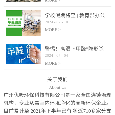
绿色家居
MORE >
学校假期将至 | 教育部办公
2024
-
07
-
10
厅关于加强学校新建校舍室
内空气质量管理通知
MORE >
警惕！高温下甲醛“隐形杀
2024
-
07
-
04
手”来袭，你的家安全吗？
MORE >
关于我们
About Us
广州优吸环保科技有限公司是一家全国连锁治理
机构，专业从事室内环境净化的高新环保企业。
目前累计至 2021年下半年已有 将近710多家分支