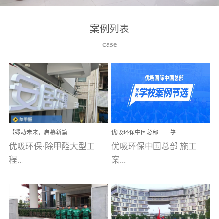
湾仔，有一支拥有高素质
高技能的团队。汇聚了众
案例列表
多的行业专家学者，攻克
case
了众多行业技术难题，并
取得了多项产品技术专利
和多项国家版权局著作
权，获得高新技术企业称
号。生产优势自主生产自
给自足，优吸公司于2015
【绿动未来，启幕新篇
优吸环保中国总部——学
在广州番禺区成功建立产
章】优吸环保中标深圳安
校施工案例(节选)
优吸环保·除甲醛大型工
优吸环保中国总部 施工
品线生产基地，工厂拥有
居乐寓，超大型工装室内
空气治理项目顺利启航，
程...
案...
自动化生产设备和成熟的
匠心筑就健康空间！
生产制作工艺流程。严格
选择源头源材料、严控产
案例【深圳安居乐寓】室
例(学校工装节选)广州南沙
品质量，我们每一批的生
内空气治理项目深圳安居
小学(珠江湾校区)项目地
产产品都经过严格的质检