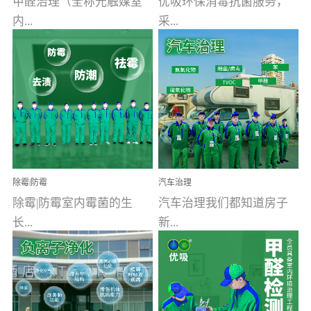
甲醛治理（全称光触媒室
优吸环保消毒抗菌服务，
内...
采...
空气污染净化治理）工业
用行业公认奥维牌消毒
文明的进步，创造了多姿
液，具备杀死人体冠状病
多彩的家居产品和生活情
毒的功效，杀菌率
调，但也带来了以甲醛为
99.99%。相对于传统消毒
首的室内...
液来说，无...
除霉|防霉
汽车治理
除霉|防霉室内霉菌的生
汽车治理我们都知道房子
长...
新...
受温度、湿度、基质养
装修完会有甲醛，其实汽
分、通风四个条件影响，
车的甲醛超标问题更为严