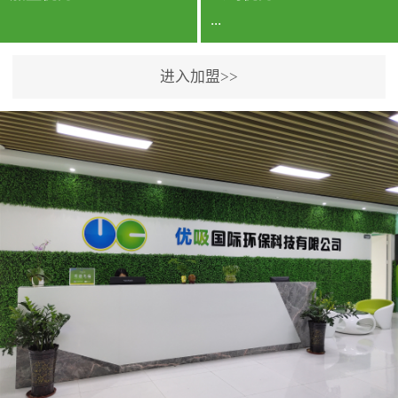
...
进入加盟>>
公司实力香港企业公司、
专利保护优势、双甲资质
企业（“室内环境净化治理
甲级施工资质”“室内环境
污染治理资质等级证
书”）、拥有多名高级《环
境工程高级工程师》室内
空气治理资格认证的治理
人员、掌握室内空气净化
治理实用技术和五项专利
技术、八项计算机软件著
作权登记证书等。研发实
力公司研发团队位于香港