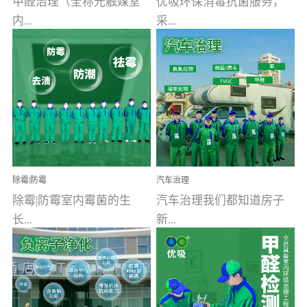
甲醛治理（全称光触媒室
优吸环保消毒抗菌服务，
内...
采...
空气污染净化治理）工业
用行业公认奥维牌消毒
文明的进步，创造了多姿
液，具备杀死人体冠状病
多彩的家居产品和生活情
毒的功效，杀菌率
调，但也带来了以甲醛为
99.99%。相对于传统消毒
首的室内...
液来说，无...
除霉|防霉
汽车治理
除霉|防霉室内霉菌的生
汽车治理我们都知道房子
长...
新...
受温度、湿度、基质养
装修完会有甲醛，其实汽
分、通风四个条件影响，
车的甲醛超标问题更为严