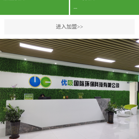
...
进入加盟>>
公司实力香港企业公司、
专利保护优势、双甲资质
企业（“室内环境净化治理
甲级施工资质”“室内环境
污染治理资质等级证
书”）、拥有多名高级《环
境工程高级工程师》室内
空气治理资格认证的治理
人员、掌握室内空气净化
治理实用技术和五项专利
技术、八项计算机软件著
作权登记证书等。研发实
力公司研发团队位于香港