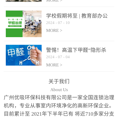
绿色家居
MORE >
学校假期将至 | 教育部办公
2024
-
07
-
10
厅关于加强学校新建校舍室
内空气质量管理通知
MORE >
警惕！高温下甲醛“隐形杀
2024
-
07
-
04
手”来袭，你的家安全吗？
MORE >
关于我们
About Us
广州优吸环保科技有限公司是一家全国连锁治理
机构，专业从事室内环境净化的高新环保企业。
目前累计至 2021年下半年已有 将近710多家分支