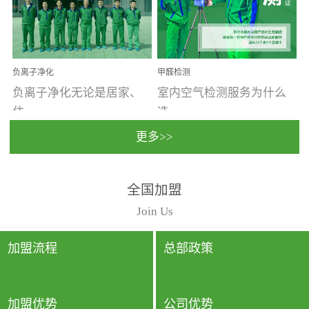
温暖潮湿、营养物质多、
重。汽车的空间范围小，
通风缓慢的空间最易滋生
配件、皮具、装饰多，这
大量霉菌的...
些都是汽...
负离子净化
甲醛检测
负离子净化无论是居家、
室内空气检测服务为什么
住...
选...
更多>>
宿、办公还是各类社会活
择上门检测?☑ 上门检测执
全国加盟
动，人类长时间停留的室
行国家规定的标准检测方
内空间都有整体消毒的需
法，空气采样量准确，检
Join Us
要。因为空间内人流携带
测结果可靠，远胜于其他
的、空气...
检测...
加盟流程
总部政策
加盟优势
公司优势