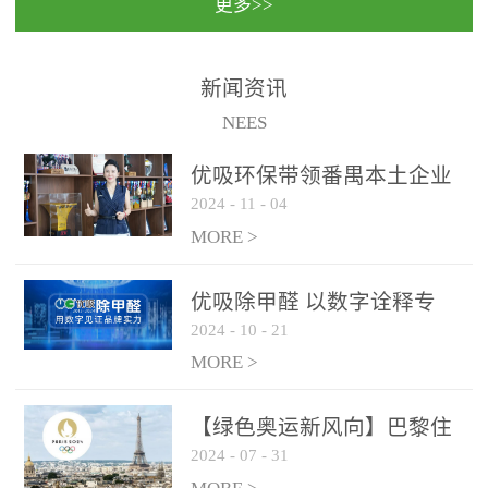
更多>>
民法院室内除甲醛空气治
国家通过设在对外开放口
理项目施工单位：优吸环
岸的出入境边防检查机关
保施工日期：2020年1月珠
（及各出入境边防检查
新闻资讯
海横琴新区人民法院，座
站），依法对出入境人
NEES
落...
员、交通工具...
优吸环保带领番禺本​土企业
2024
-
11
-
04
勇敢破局向“新”
MORE >
优吸除甲醛 以数字诠释专
2024
-
10
-
21
业，尽显除醛品牌实力！
MORE >
【绿色奥运新风向】巴黎住
2024
-
07
-
31
宿风波：优吸环保共建健康