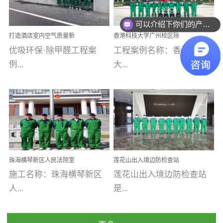
乐寓 深圳市安居乐寓
址：广州市南沙区海滨路
程序；生产车间为优吸总
为深圳安居集团旗下城...
南沙珠江湾江门市蓬江区
可以介绍下你们的产品么
部和全国分支机构生产光
打造酒店室内空气质量新
香港科技大学广州校区除
禾...
触媒、净醛王、祛味剂等
标杆——优吸环保·标杆之
甲醛项目圆满完成
优吸环保·除甲醛工程案
工程案例名称：香港科技
优吸系列产品，保质保量
作：东莞美豪雅致酒店室
内空气治理工程纪实
例...
大...
完成生产任务，确保全国
各分支机构的日常产品需
求。资质优势团队优势分
【东莞美豪雅致酒店】室
学广州校区室内空气治
支优势优吸环保是一棵正
内空气治理项目东莞美豪
理 工程案例地址：广
茁壮成长的树，只要我们
雅致酒店 东莞美豪雅
州南沙区·香港科技大学(广
人人都爱护她、珍惜她、
致酒店是为中高端人士...
州)校区 工程案...
她将越来越枝繁叶茂，终
珠海横琴新区人民法院室
莲花山出入境边防检查站
将会成为一棵参天大树！
内除甲醛空气治理项目
室内除甲醛空气治理项目
施工名称：珠海横琴新区
莲花山出入境边防检查站
优吸环保截止2020年拥有
人...
是...
全国600家网点分支机构。