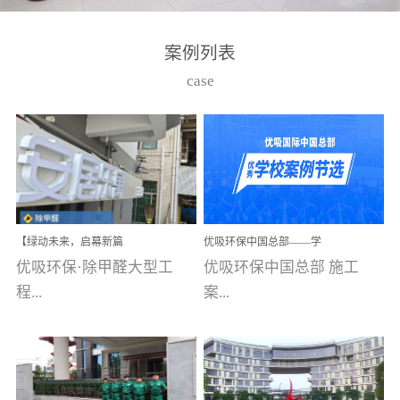
湾仔，有一支拥有高素质
高技能的团队。汇聚了众
案例列表
多的行业专家学者，攻克
case
了众多行业技术难题，并
取得了多项产品技术专利
和多项国家版权局著作
权，获得高新技术企业称
号。生产优势自主生产自
给自足，优吸公司于2015
【绿动未来，启幕新篇
优吸环保中国总部——学
在广州番禺区成功建立产
章】优吸环保中标深圳安
校施工案例(节选)
优吸环保·除甲醛大型工
优吸环保中国总部 施工
品线生产基地，工厂拥有
居乐寓，超大型工装室内
空气治理项目顺利启航，
程...
案...
自动化生产设备和成熟的
匠心筑就健康空间！
生产制作工艺流程。严格
选择源头源材料、严控产
案例【深圳安居乐寓】室
例(学校工装节选)广州南沙
品质量，我们每一批的生
内空气治理项目深圳安居
小学(珠江湾校区)项目地
产产品都经过严格的质检