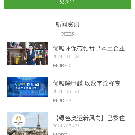
更多>>
民法院室内除甲醛空气治
国家通过设在对外开放口
理项目施工单位：优吸环
岸的出入境边防检查机关
保施工日期：2020年1月珠
（及各出入境边防检查
新闻资讯
海横琴新区人民法院，座
站），依法对出入境人
NEES
落...
员、交通工具...
优吸环保带领番禺本​土企业
2024
-
11
-
04
勇敢破局向“新”
MORE >
优吸除甲醛 以数字诠释专
2024
-
10
-
21
业，尽显除醛品牌实力！
MORE >
【绿色奥运新风向】巴黎住
2024
-
07
-
31
宿风波：优吸环保共建健康