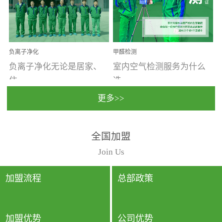
温暖潮湿、营养物质多、
重。汽车的空间范围小，
通风缓慢的空间最易滋生
配件、皮具、装饰多，这
大量霉菌的...
些都是汽...
负离子净化
甲醛检测
负离子净化无论是居家、
室内空气检测服务为什么
住...
选...
更多>>
宿、办公还是各类社会活
择上门检测?☑ 上门检测执
全国加盟
动，人类长时间停留的室
行国家规定的标准检测方
内空间都有整体消毒的需
法，空气采样量准确，检
Join Us
要。因为空间内人流携带
测结果可靠，远胜于其他
的、空气...
检测...
加盟流程
总部政策
加盟优势
公司优势