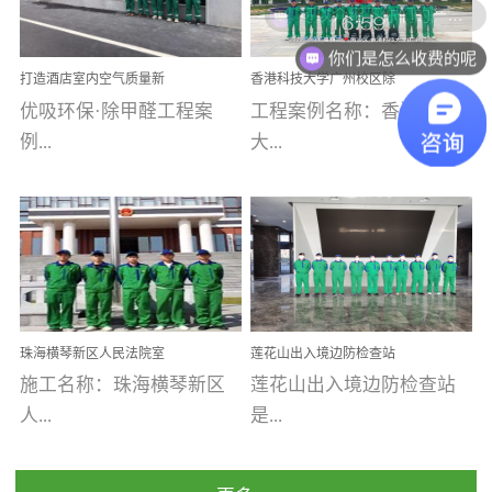
乐寓 深圳市安居乐寓
址：广州市南沙区海滨路
程序；生产车间为优吸总
为深圳安居集团旗下城...
南沙珠江湾江门市蓬江区
你们是怎么收费的呢
部和全国分支机构生产光
打造酒店室内空气质量新
香港科技大学广州校区除
禾...
触媒、净醛王、祛味剂等
标杆——优吸环保·标杆之
甲醛项目圆满完成
优吸环保·除甲醛工程案
工程案例名称：香港科技
优吸系列产品，保质保量
作：东莞美豪雅致酒店室
内空气治理工程纪实
例...
大...
完成生产任务，确保全国
各分支机构的日常产品需
求。资质优势团队优势分
【东莞美豪雅致酒店】室
学广州校区室内空气治
支优势优吸环保是一棵正
内空气治理项目东莞美豪
理 工程案例地址：广
茁壮成长的树，只要我们
雅致酒店 东莞美豪雅
州南沙区·香港科技大学(广
人人都爱护她、珍惜她、
致酒店是为中高端人士...
州)校区 工程案...
她将越来越枝繁叶茂，终
珠海横琴新区人民法院室
莲花山出入境边防检查站
将会成为一棵参天大树！
内除甲醛空气治理项目
室内除甲醛空气治理项目
施工名称：珠海横琴新区
莲花山出入境边防检查站
优吸环保截止2020年拥有
人...
是...
全国600家网点分支机构。