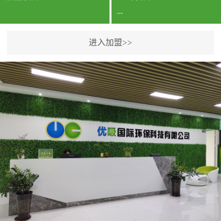
...
进入加盟>>
公司实力香港企业公司、
专利保护优势、双甲资质
企业（“室内环境净化治理
甲级施工资质”“室内环境
污染治理资质等级证
书”）、拥有多名高级《环
境工程高级工程师》室内
空气治理资格认证的治理
人员、掌握室内空气净化
治理实用技术和五项专利
技术、八项计算机软件著
作权登记证书等。研发实
力公司研发团队位于香港