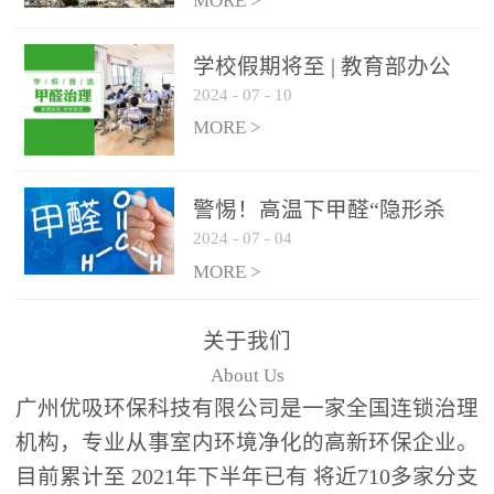
绿色家居
MORE >
学校假期将至 | 教育部办公
2024
-
07
-
10
厅关于加强学校新建校舍室
内空气质量管理通知
MORE >
警惕！高温下甲醛“隐形杀
2024
-
07
-
04
手”来袭，你的家安全吗？
MORE >
关于我们
About Us
广州优吸环保科技有限公司是一家全国连锁治理
机构，专业从事室内环境净化的高新环保企业。
目前累计至 2021年下半年已有 将近710多家分支