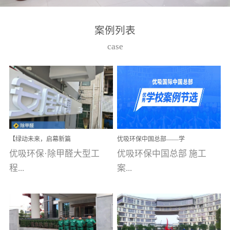
湾仔，有一支拥有高素质
高技能的团队。汇聚了众
案例列表
多的行业专家学者，攻克
case
了众多行业技术难题，并
取得了多项产品技术专利
和多项国家版权局著作
权，获得高新技术企业称
号。生产优势自主生产自
给自足，优吸公司于2015
【绿动未来，启幕新篇
优吸环保中国总部——学
在广州番禺区成功建立产
章】优吸环保中标深圳安
校施工案例(节选)
优吸环保·除甲醛大型工
优吸环保中国总部 施工
品线生产基地，工厂拥有
居乐寓，超大型工装室内
空气治理项目顺利启航，
程...
案...
自动化生产设备和成熟的
匠心筑就健康空间！
生产制作工艺流程。严格
选择源头源材料、严控产
案例【深圳安居乐寓】室
例(学校工装节选)广州南沙
品质量，我们每一批的生
内空气治理项目深圳安居
小学(珠江湾校区)项目地
产产品都经过严格的质检