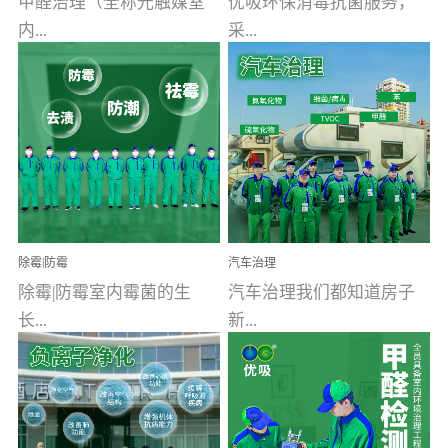
甲醛治理（全称光触媒室
优吸环保消毒抗菌服务，
内...
采...
空气污染净化治理）工业
用行业公认奥维牌消毒
文明的进步，创造了多姿
液，具备杀死人体冠状病
多彩的家居产品和生活情
毒的功效，杀菌率
调，但也带来了以甲醛为
99.99%。相对于传统消毒
首的室内...
液来说，无...
除霉|防霉
汽车治理
除霉|防霉室内霉菌的生
汽车治理我们都知道房子
长...
新...
受温度、湿度、基质养
装修完会有甲醛，其实汽
分、通风四个条件影响，
车的甲醛超标问题更为严