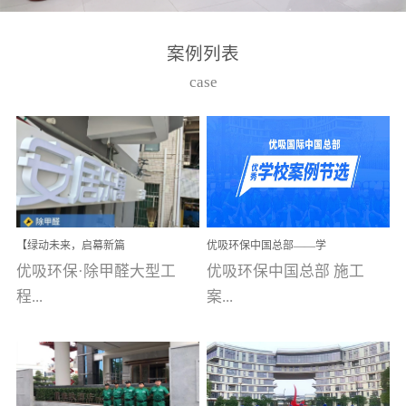
湾仔，有一支拥有高素质
高技能的团队。汇聚了众
案例列表
多的行业专家学者，攻克
case
了众多行业技术难题，并
取得了多项产品技术专利
和多项国家版权局著作
权，获得高新技术企业称
号。生产优势自主生产自
给自足，优吸公司于2015
【绿动未来，启幕新篇
优吸环保中国总部——学
在广州番禺区成功建立产
章】优吸环保中标深圳安
校施工案例(节选)
优吸环保·除甲醛大型工
优吸环保中国总部 施工
品线生产基地，工厂拥有
居乐寓，超大型工装室内
空气治理项目顺利启航，
程...
案...
自动化生产设备和成熟的
匠心筑就健康空间！
生产制作工艺流程。严格
选择源头源材料、严控产
案例【深圳安居乐寓】室
例(学校工装节选)广州南沙
品质量，我们每一批的生
内空气治理项目深圳安居
小学(珠江湾校区)项目地
产产品都经过严格的质检