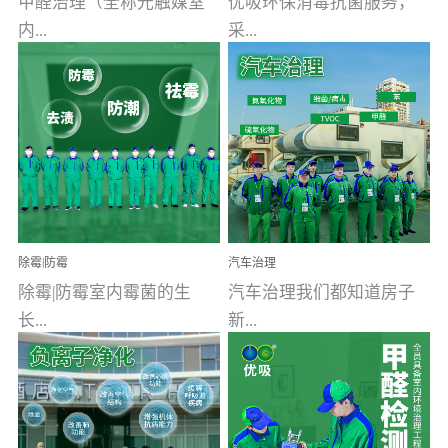
甲醛治理（全称光触媒室
优吸环保消毒抗菌服务，
内...
采...
空气污染净化治理）工业
用行业公认奥维牌消毒
文明的进步，创造了多姿
液，具备杀死人体冠状病
多彩的家居产品和生活情
毒的功效，杀菌率
调，但也带来了以甲醛为
99.99%。相对于传统消毒
首的室内...
液来说，无...
除霉|防霉
汽车治理
除霉|防霉室内霉菌的生
汽车治理我们都知道房子
长...
新...
受温度、湿度、基质养
装修完会有甲醛，其实汽
分、通风四个条件影响，
车的甲醛超标问题更为严