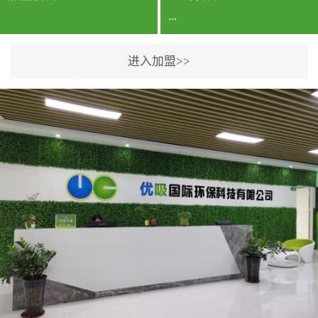
...
进入加盟>>
公司实力香港企业公司、
专利保护优势、双甲资质
企业（“室内环境净化治理
甲级施工资质”“室内环境
污染治理资质等级证
书”）、拥有多名高级《环
境工程高级工程师》室内
空气治理资格认证的治理
人员、掌握室内空气净化
治理实用技术和五项专利
技术、八项计算机软件著
作权登记证书等。研发实
力公司研发团队位于香港