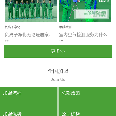
温暖潮湿、营养物质多、
重。汽车的空间范围小，
通风缓慢的空间最易滋生
配件、皮具、装饰多，这
大量霉菌的...
些都是汽...
负离子净化
甲醛检测
负离子净化无论是居家、
室内空气检测服务为什么
住...
选...
更多>>
宿、办公还是各类社会活
择上门检测?☑ 上门检测执
全国加盟
动，人类长时间停留的室
行国家规定的标准检测方
内空间都有整体消毒的需
法，空气采样量准确，检
Join Us
要。因为空间内人流携带
测结果可靠，远胜于其他
的、空气...
检测...
加盟流程
总部政策
加盟优势
公司优势