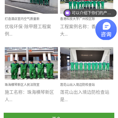
乐寓 深圳市安居乐寓
址：广州市南沙区海滨路
程序；生产车间为优吸总
可以介绍下你们的产品么
为深圳安居集团旗下城...
南沙珠江湾江门市蓬江区
部和全国分支机构生产光
你们是怎么收费的呢
打造酒店室内空气质量新
香港科技大学广州校区除
禾...
触媒、净醛王、祛味剂等
标杆——优吸环保·标杆之
甲醛项目圆满完成
优吸环保·除甲醛工程案
工程案例名称：香港科技
优吸系列产品，保质保量
作：东莞美豪雅致酒店室
内空气治理工程纪实
例...
大...
完成生产任务，确保全国
各分支机构的日常产品需
求。资质优势团队优势分
【东莞美豪雅致酒店】室
学广州校区室内空气治
支优势优吸环保是一棵正
内空气治理项目东莞美豪
理 工程案例地址：广
茁壮成长的树，只要我们
雅致酒店 东莞美豪雅
州南沙区·香港科技大学(广
人人都爱护她、珍惜她、
致酒店是为中高端人士...
州)校区 工程案...
她将越来越枝繁叶茂，终
珠海横琴新区人民法院室
莲花山出入境边防检查站
将会成为一棵参天大树！
内除甲醛空气治理项目
室内除甲醛空气治理项目
施工名称：珠海横琴新区
莲花山出入境边防检查站
优吸环保截止2020年拥有
人...
是...
全国600家网点分支机构。