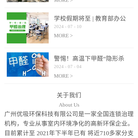
绿色家居
MORE >
学校假期将至 | 教育部办公
2024
-
07
-
10
厅关于加强学校新建校舍室
内空气质量管理通知
MORE >
警惕！高温下甲醛“隐形杀
2024
-
07
-
04
手”来袭，你的家安全吗？
MORE >
关于我们
About Us
广州优吸环保科技有限公司是一家全国连锁治理
机构，专业从事室内环境净化的高新环保企业。
目前累计至 2021年下半年已有 将近710多家分支