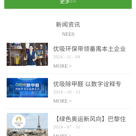
更多>>
民法院室内除甲醛空气治
国家通过设在对外开放口
理项目施工单位：优吸环
岸的出入境边防检查机关
保施工日期：2020年1月珠
（及各出入境边防检查
新闻资讯
海横琴新区人民法院，座
站），依法对出入境人
NEES
落...
员、交通工具...
优吸环保带领番禺本​土企业
2024
-
11
-
04
勇敢破局向“新”
MORE >
优吸除甲醛 以数字诠释专
2024
-
10
-
21
业，尽显除醛品牌实力！
MORE >
【绿色奥运新风向】巴黎住
2024
-
07
-
31
宿风波：优吸环保共建健康