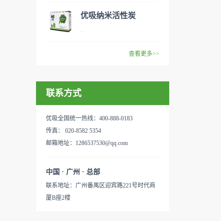
范围：家庭场所、办公室场
效去除挥发性有机物，有效提
般包括PM2.5、粉尘、花粉、
优吸纳米活性炭
所、使用方法：见产品说明手
高空气清洁度的效果。主要功
异味、甲醛之类的装修污染、
优吸环保的吉祥物是一只叫
...
册
能：除甲醛/除异味/杀菌应用
细菌、过敏原等），可快速有
“醛博士”的可爱青蛙，醛博士
范围：家庭场所、办公室场
效去除挥发性有机物，有效提
在甲醛领域是非常专业的一位
查看更多>>
所、使用方法：见产品说明手
高空气清洁度的效果。主要功
学者，对于甲醛的治理更是了
优吸纳米活性炭，是黑色粉末
册
能：除甲醛/除异味/杀菌应用
如指掌。家里放了“醛博士”可
状或块状、颗粒状、蜂窝状的
范围：家庭场所、办公室场
以辅助净化空气，醛博士一肚
联系方式
无定形碳，也有排列规整的晶
所、使用方法：见产品说明手
子的活性炭具有良好的吸附作
体碳。优吸活性炭具有较强的
册
用。放在车里不仅能装饰更能
吸附性，广泛应用于生产、生
优吸全国统一热线：400-888-0183
减轻车内的烟味或是其他异
活中。主要功能：吸附异味应
传真： 020-8582 5354
味，“醛博士”昭示着优吸在除
用范围：汽车、冰箱、食品
邮箱地址：1286537530@qq.com
甲醛方面的专业性和无可替代
柜、房间、鞋内等使用方法：
性。有博士的团队，才能更好
见产品说明手册产品类型：国
中国 · 广州 · 总部
的研发出治理甲醛的产品，而
产
联系地址：广州番禺区迎宾路221号时代商
我们的“醛博士”就担此重任。
厦B座2楼
主要功能：吸附异味应用范
围：室内、车内等使用方法：