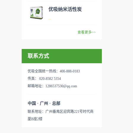
范围：家庭场所、办公室场
效去除挥发性有机物，有效提
般包括PM2.5、粉尘、花粉、
优吸纳米活性炭
所、使用方法：见产品说明手
高空气清洁度的效果。主要功
异味、甲醛之类的装修污染、
优吸环保的吉祥物是一只叫
...
册
能：除甲醛/除异味/杀菌应用
细菌、过敏原等），可快速有
“醛博士”的可爱青蛙，醛博士
范围：家庭场所、办公室场
效去除挥发性有机物，有效提
在甲醛领域是非常专业的一位
查看更多>>
所、使用方法：见产品说明手
高空气清洁度的效果。主要功
学者，对于甲醛的治理更是了
优吸纳米活性炭，是黑色粉末
册
能：除甲醛/除异味/杀菌应用
如指掌。家里放了“醛博士”可
状或块状、颗粒状、蜂窝状的
范围：家庭场所、办公室场
以辅助净化空气，醛博士一肚
联系方式
无定形碳，也有排列规整的晶
所、使用方法：见产品说明手
子的活性炭具有良好的吸附作
体碳。优吸活性炭具有较强的
册
用。放在车里不仅能装饰更能
吸附性，广泛应用于生产、生
优吸全国统一热线：400-888-0183
减轻车内的烟味或是其他异
活中。主要功能：吸附异味应
传真： 020-8582 5354
味，“醛博士”昭示着优吸在除
用范围：汽车、冰箱、食品
邮箱地址：1286537530@qq.com
甲醛方面的专业性和无可替代
柜、房间、鞋内等使用方法：
性。有博士的团队，才能更好
见产品说明手册产品类型：国
中国 · 广州 · 总部
的研发出治理甲醛的产品，而
产
联系地址：广州番禺区迎宾路221号时代商
我们的“醛博士”就担此重任。
厦B座2楼
主要功能：吸附异味应用范
围：室内、车内等使用方法：