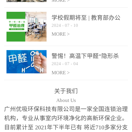
绿色家居
MORE >
学校假期将至 | 教育部办公
2024
-
07
-
10
厅关于加强学校新建校舍室
内空气质量管理通知
MORE >
警惕！高温下甲醛“隐形杀
2024
-
07
-
04
手”来袭，你的家安全吗？
MORE >
关于我们
About Us
广州优吸环保科技有限公司是一家全国连锁治理
机构，专业从事室内环境净化的高新环保企业。
目前累计至 2021年下半年已有 将近710多家分支