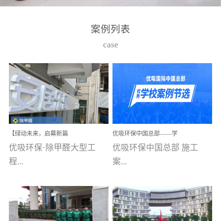
湾仔，有一支拥有高素质
高技能的团队。汇聚了众
案例列表
多的行业专家学者，攻克
case
了众多行业技术难题，并
取得了多项产品技术专利
和多项国家版权局著作
权，获得高新技术企业称
号。生产优势自主生产自
给自足，优吸公司于2015
【绿动未来，启幕新篇
优吸环保中国总部——学
在广州番禺区成功建立产
章】优吸环保中标深圳安
校施工案例(节选)
优吸环保·除甲醛大型工
优吸环保中国总部 施工
品线生产基地，工厂拥有
居乐寓，超大型工装室内
空气治理项目顺利启航，
程...
案...
自动化生产设备和成熟的
匠心筑就健康空间！
生产制作工艺流程。严格
选择源头源材料、严控产
案例【深圳安居乐寓】室
例(学校工装节选)广州南沙
品质量，我们每一批的生
内空气治理项目深圳安居
小学(珠江湾校区)项目地
产产品都经过严格的质检