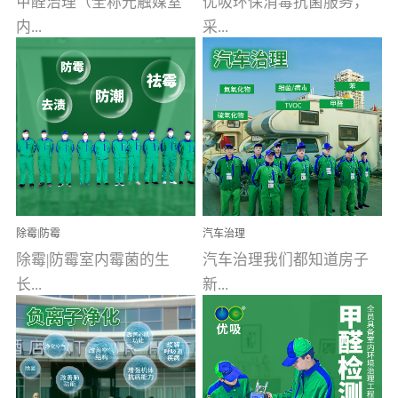
甲醛治理（全称光触媒室
优吸环保消毒抗菌服务，
内...
采...
空气污染净化治理）工业
用行业公认奥维牌消毒
文明的进步，创造了多姿
液，具备杀死人体冠状病
多彩的家居产品和生活情
毒的功效，杀菌率
调，但也带来了以甲醛为
99.99%。相对于传统消毒
首的室内...
液来说，无...
除霉|防霉
汽车治理
除霉|防霉室内霉菌的生
汽车治理我们都知道房子
长...
新...
受温度、湿度、基质养
装修完会有甲醛，其实汽
分、通风四个条件影响，
车的甲醛超标问题更为严