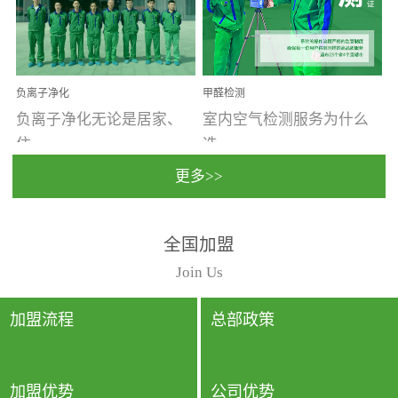
温暖潮湿、营养物质多、
重。汽车的空间范围小，
通风缓慢的空间最易滋生
配件、皮具、装饰多，这
大量霉菌的...
些都是汽...
负离子净化
甲醛检测
负离子净化无论是居家、
室内空气检测服务为什么
住...
选...
更多>>
宿、办公还是各类社会活
择上门检测?☑ 上门检测执
全国加盟
动，人类长时间停留的室
行国家规定的标准检测方
内空间都有整体消毒的需
法，空气采样量准确，检
Join Us
要。因为空间内人流携带
测结果可靠，远胜于其他
的、空气...
检测...
加盟流程
总部政策
加盟优势
公司优势