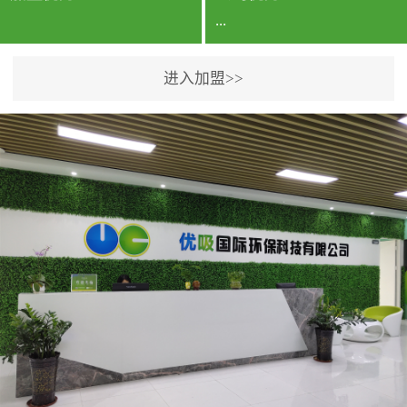
...
进入加盟>>
公司实力香港企业公司、
专利保护优势、双甲资质
企业（“室内环境净化治理
甲级施工资质”“室内环境
污染治理资质等级证
书”）、拥有多名高级《环
境工程高级工程师》室内
空气治理资格认证的治理
人员、掌握室内空气净化
治理实用技术和五项专利
技术、八项计算机软件著
作权登记证书等。研发实
力公司研发团队位于香港