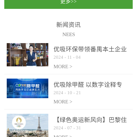
更多>>
民法院室内除甲醛空气治
国家通过设在对外开放口
理项目施工单位：优吸环
岸的出入境边防检查机关
保施工日期：2020年1月珠
（及各出入境边防检查
新闻资讯
海横琴新区人民法院，座
站），依法对出入境人
NEES
落...
员、交通工具...
优吸环保带领番禺本​土企业
2024
-
11
-
04
勇敢破局向“新”
MORE >
优吸除甲醛 以数字诠释专
2024
-
10
-
21
业，尽显除醛品牌实力！
MORE >
【绿色奥运新风向】巴黎住
2024
-
07
-
31
宿风波：优吸环保共建健康