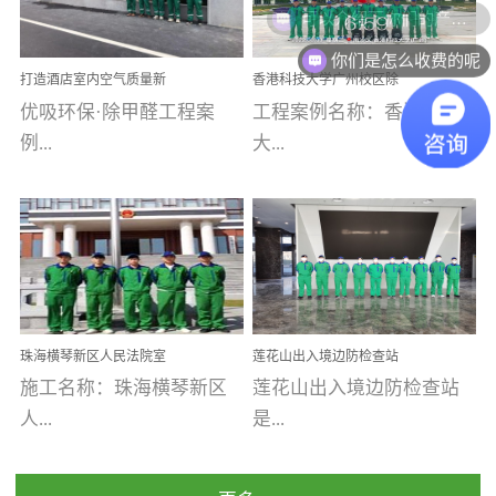
乐寓 深圳市安居乐寓
址：广州市南沙区海滨路
程序；生产车间为优吸总
为深圳安居集团旗下城...
南沙珠江湾江门市蓬江区
你们是怎么收费的呢
部和全国分支机构生产光
打造酒店室内空气质量新
香港科技大学广州校区除
禾...
触媒、净醛王、祛味剂等
标杆——优吸环保·标杆之
甲醛项目圆满完成
优吸环保·除甲醛工程案
工程案例名称：香港科技
优吸系列产品，保质保量
作：东莞美豪雅致酒店室
内空气治理工程纪实
例...
大...
完成生产任务，确保全国
各分支机构的日常产品需
求。资质优势团队优势分
【东莞美豪雅致酒店】室
学广州校区室内空气治
支优势优吸环保是一棵正
内空气治理项目东莞美豪
理 工程案例地址：广
茁壮成长的树，只要我们
雅致酒店 东莞美豪雅
州南沙区·香港科技大学(广
人人都爱护她、珍惜她、
致酒店是为中高端人士...
州)校区 工程案...
她将越来越枝繁叶茂，终
珠海横琴新区人民法院室
莲花山出入境边防检查站
将会成为一棵参天大树！
内除甲醛空气治理项目
室内除甲醛空气治理项目
施工名称：珠海横琴新区
莲花山出入境边防检查站
优吸环保截止2020年拥有
人...
是...
全国600家网点分支机构。