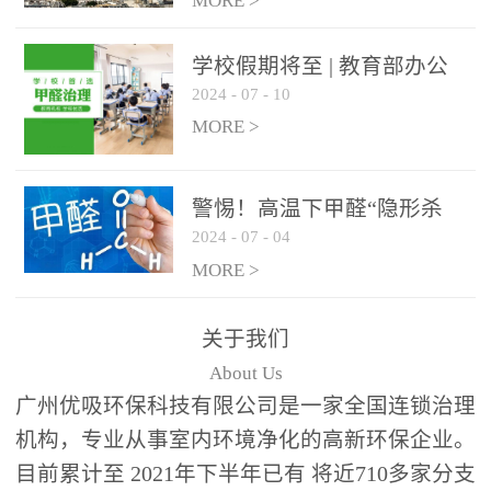
绿色家居
MORE >
学校假期将至 | 教育部办公
2024
-
07
-
10
厅关于加强学校新建校舍室
内空气质量管理通知
MORE >
警惕！高温下甲醛“隐形杀
2024
-
07
-
04
手”来袭，你的家安全吗？
MORE >
关于我们
About Us
广州优吸环保科技有限公司是一家全国连锁治理
机构，专业从事室内环境净化的高新环保企业。
目前累计至 2021年下半年已有 将近710多家分支