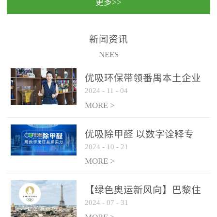
更多>>
民法院室内除甲醛空气治
国家通过设在对外开放口
理项目施工单位：优吸环
岸的出入境边防检查机关
保施工日期：2020年1月珠
（及各出入境边防检查
新闻资讯
海横琴新区人民法院，座
站），依法对出入境人
NEES
落...
员、交通工具...
优吸环保带领番禺本​土企业
2024
-
11
-
04
勇敢破局向“新”
MORE >
优吸除甲醛 以数字诠释专
2024
-
10
-
21
业，尽显除醛品牌实力！
MORE >
【绿色奥运新风向】巴黎住
2024
-
07
-
31
宿风波：优吸环保共建健康