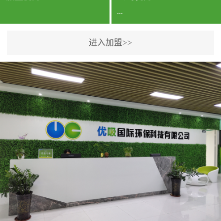
...
进入加盟>>
公司实力香港企业公司、
专利保护优势、双甲资质
企业（“室内环境净化治理
甲级施工资质”“室内环境
污染治理资质等级证
书”）、拥有多名高级《环
境工程高级工程师》室内
空气治理资格认证的治理
人员、掌握室内空气净化
治理实用技术和五项专利
技术、八项计算机软件著
作权登记证书等。研发实
力公司研发团队位于香港