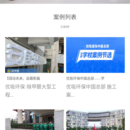
湾仔，有一支拥有高素质
高技能的团队。汇聚了众
案例列表
多的行业专家学者，攻克
case
了众多行业技术难题，并
取得了多项产品技术专利
和多项国家版权局著作
权，获得高新技术企业称
号。生产优势自主生产自
给自足，优吸公司于2015
【绿动未来，启幕新篇
优吸环保中国总部——学
在广州番禺区成功建立产
章】优吸环保中标深圳安
校施工案例(节选)
优吸环保·除甲醛大型工
优吸环保中国总部 施工
品线生产基地，工厂拥有
居乐寓，超大型工装室内
空气治理项目顺利启航，
程...
案...
自动化生产设备和成熟的
匠心筑就健康空间！
生产制作工艺流程。严格
选择源头源材料、严控产
案例【深圳安居乐寓】室
例(学校工装节选)广州南沙
品质量，我们每一批的生
内空气治理项目深圳安居
小学(珠江湾校区)项目地
产产品都经过严格的质检