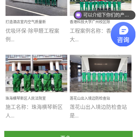
乐寓 深圳市安居乐寓
址：广州市南沙区海滨路
程序；生产车间为优吸总
为深圳安居集团旗下城...
南沙珠江湾江门市蓬江区
可以介绍下你们的产品么
部和全国分支机构生产光
打造酒店室内空气质量新
香港科技大学广州校区除
禾...
触媒、净醛王、祛味剂等
标杆——优吸环保·标杆之
甲醛项目圆满完成
优吸环保·除甲醛工程案
工程案例名称：香港科技
优吸系列产品，保质保量
作：东莞美豪雅致酒店室
内空气治理工程纪实
例...
大...
完成生产任务，确保全国
各分支机构的日常产品需
求。资质优势团队优势分
【东莞美豪雅致酒店】室
学广州校区室内空气治
支优势优吸环保是一棵正
内空气治理项目东莞美豪
理 工程案例地址：广
茁壮成长的树，只要我们
雅致酒店 东莞美豪雅
州南沙区·香港科技大学(广
人人都爱护她、珍惜她、
致酒店是为中高端人士...
州)校区 工程案...
她将越来越枝繁叶茂，终
珠海横琴新区人民法院室
莲花山出入境边防检查站
将会成为一棵参天大树！
内除甲醛空气治理项目
室内除甲醛空气治理项目
施工名称：珠海横琴新区
莲花山出入境边防检查站
优吸环保截止2020年拥有
人...
是...
全国600家网点分支机构。