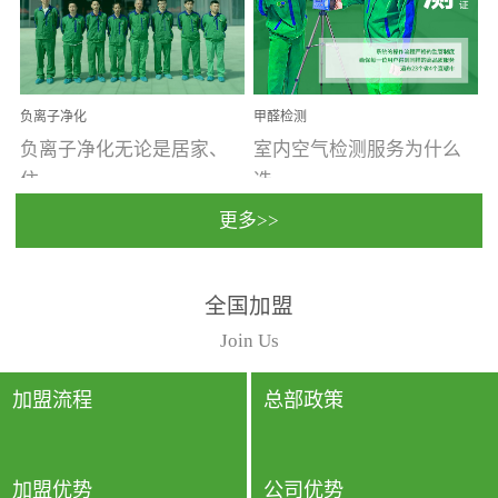
温暖潮湿、营养物质多、
重。汽车的空间范围小，
通风缓慢的空间最易滋生
配件、皮具、装饰多，这
大量霉菌的...
些都是汽...
负离子净化
甲醛检测
负离子净化无论是居家、
室内空气检测服务为什么
住...
选...
更多>>
宿、办公还是各类社会活
择上门检测?☑ 上门检测执
全国加盟
动，人类长时间停留的室
行国家规定的标准检测方
内空间都有整体消毒的需
法，空气采样量准确，检
Join Us
要。因为空间内人流携带
测结果可靠，远胜于其他
的、空气...
检测...
加盟流程
总部政策
加盟优势
公司优势