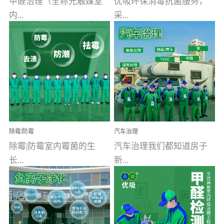
甲醛治理（全称光触媒室
优吸环保消毒抗菌服务，
内...
采...
空气污染净化治理）工业
用行业公认奥维牌消毒
文明的进步，创造了多姿
液，具备杀死人体冠状病
多彩的家居产品和生活情
毒的功效，杀菌率
调，但也带来了以甲醛为
99.99%。相对于传统消毒
首的室内...
液来说，无...
除霉|防霉
汽车治理
除霉|防霉室内霉菌的生
汽车治理我们都知道房子
长...
新...
受温度、湿度、基质养
装修完会有甲醛，其实汽
分、通风四个条件影响，
车的甲醛超标问题更为严