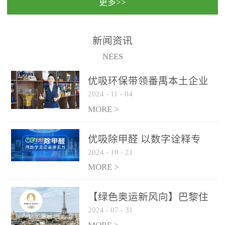
更多>>
民法院室内除甲醛空气治
国家通过设在对外开放口
理项目施工单位：优吸环
岸的出入境边防检查机关
保施工日期：2020年1月珠
（及各出入境边防检查
新闻资讯
海横琴新区人民法院，座
站），依法对出入境人
NEES
落...
员、交通工具...
优吸环保带领番禺本​土企业
2024
-
11
-
04
勇敢破局向“新”
MORE >
优吸除甲醛 以数字诠释专
2024
-
10
-
21
业，尽显除醛品牌实力！
MORE >
【绿色奥运新风向】巴黎住
2024
-
07
-
31
宿风波：优吸环保共建健康