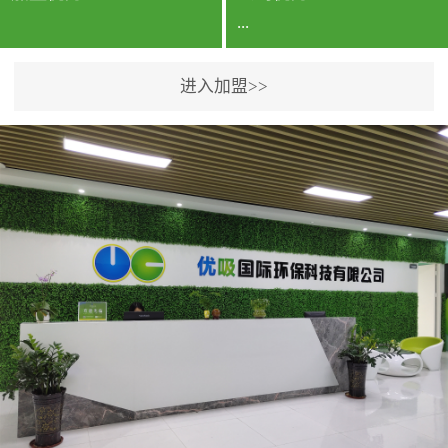
...
进入加盟>>
公司实力香港企业公司、
专利保护优势、双甲资质
企业（“室内环境净化治理
甲级施工资质”“室内环境
污染治理资质等级证
书”）、拥有多名高级《环
境工程高级工程师》室内
空气治理资格认证的治理
人员、掌握室内空气净化
治理实用技术和五项专利
技术、八项计算机软件著
作权登记证书等。研发实
力公司研发团队位于香港