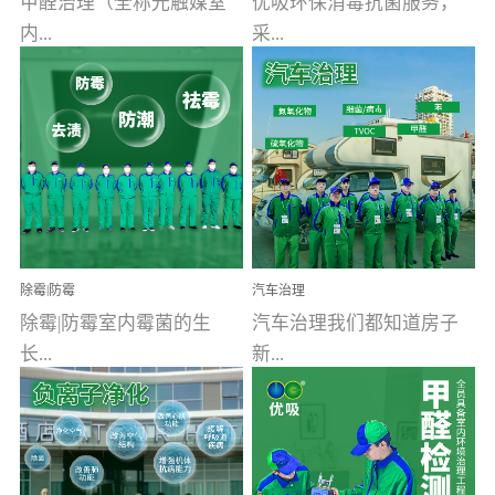
甲醛治理（全称光触媒室
优吸环保消毒抗菌服务，
内...
采...
空气污染净化治理）工业
用行业公认奥维牌消毒
文明的进步，创造了多姿
液，具备杀死人体冠状病
多彩的家居产品和生活情
毒的功效，杀菌率
调，但也带来了以甲醛为
99.99%。相对于传统消毒
首的室内...
液来说，无...
除霉|防霉
汽车治理
除霉|防霉室内霉菌的生
汽车治理我们都知道房子
长...
新...
受温度、湿度、基质养
装修完会有甲醛，其实汽
分、通风四个条件影响，
车的甲醛超标问题更为严