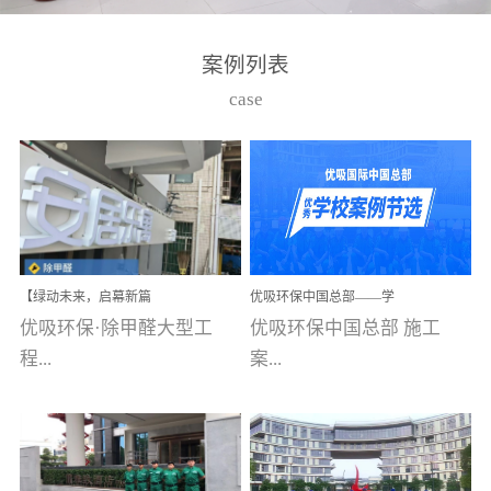
湾仔，有一支拥有高素质
高技能的团队。汇聚了众
案例列表
多的行业专家学者，攻克
case
了众多行业技术难题，并
取得了多项产品技术专利
和多项国家版权局著作
权，获得高新技术企业称
号。生产优势自主生产自
给自足，优吸公司于2015
【绿动未来，启幕新篇
优吸环保中国总部——学
在广州番禺区成功建立产
章】优吸环保中标深圳安
校施工案例(节选)
优吸环保·除甲醛大型工
优吸环保中国总部 施工
品线生产基地，工厂拥有
居乐寓，超大型工装室内
空气治理项目顺利启航，
程...
案...
自动化生产设备和成熟的
匠心筑就健康空间！
生产制作工艺流程。严格
选择源头源材料、严控产
案例【深圳安居乐寓】室
例(学校工装节选)广州南沙
品质量，我们每一批的生
内空气治理项目深圳安居
小学(珠江湾校区)项目地
产产品都经过严格的质检