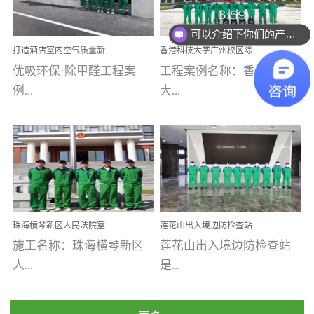
乐寓 深圳市安居乐寓
址：广州市南沙区海滨路
程序；生产车间为优吸总
为深圳安居集团旗下城...
南沙珠江湾江门市蓬江区
可以介绍下你们的产品么
部和全国分支机构生产光
打造酒店室内空气质量新
香港科技大学广州校区除
禾...
触媒、净醛王、祛味剂等
标杆——优吸环保·标杆之
甲醛项目圆满完成
优吸环保·除甲醛工程案
工程案例名称：香港科技
优吸系列产品，保质保量
作：东莞美豪雅致酒店室
内空气治理工程纪实
例...
大...
完成生产任务，确保全国
各分支机构的日常产品需
求。资质优势团队优势分
【东莞美豪雅致酒店】室
学广州校区室内空气治
支优势优吸环保是一棵正
内空气治理项目东莞美豪
理 工程案例地址：广
茁壮成长的树，只要我们
雅致酒店 东莞美豪雅
州南沙区·香港科技大学(广
人人都爱护她、珍惜她、
致酒店是为中高端人士...
州)校区 工程案...
她将越来越枝繁叶茂，终
珠海横琴新区人民法院室
莲花山出入境边防检查站
将会成为一棵参天大树！
内除甲醛空气治理项目
室内除甲醛空气治理项目
施工名称：珠海横琴新区
莲花山出入境边防检查站
优吸环保截止2020年拥有
人...
是...
全国600家网点分支机构。