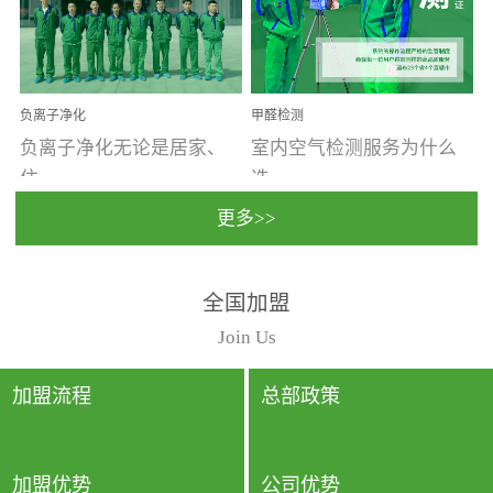
温暖潮湿、营养物质多、
重。汽车的空间范围小，
通风缓慢的空间最易滋生
配件、皮具、装饰多，这
大量霉菌的...
些都是汽...
负离子净化
甲醛检测
负离子净化无论是居家、
室内空气检测服务为什么
住...
选...
更多>>
宿、办公还是各类社会活
择上门检测?☑ 上门检测执
全国加盟
动，人类长时间停留的室
行国家规定的标准检测方
内空间都有整体消毒的需
法，空气采样量准确，检
Join Us
要。因为空间内人流携带
测结果可靠，远胜于其他
的、空气...
检测...
加盟流程
总部政策
加盟优势
公司优势