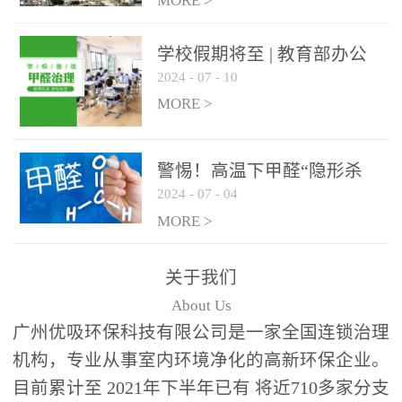
绿色家居
MORE >
学校假期将至 | 教育部办公
2024
-
07
-
10
厅关于加强学校新建校舍室
内空气质量管理通知
MORE >
警惕！高温下甲醛“隐形杀
2024
-
07
-
04
手”来袭，你的家安全吗？
MORE >
关于我们
About Us
广州优吸环保科技有限公司是一家全国连锁治理
机构，专业从事室内环境净化的高新环保企业。
目前累计至 2021年下半年已有 将近710多家分支