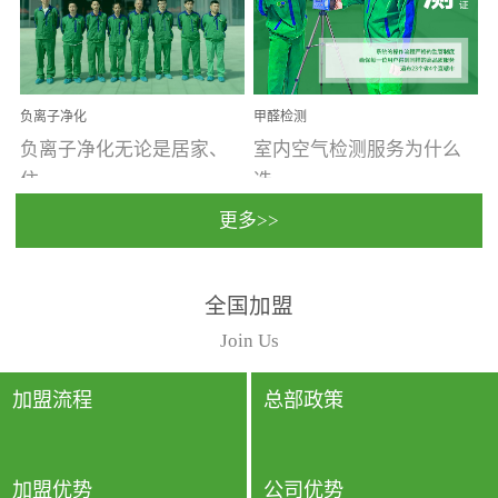
温暖潮湿、营养物质多、
重。汽车的空间范围小，
通风缓慢的空间最易滋生
配件、皮具、装饰多，这
大量霉菌的...
些都是汽...
负离子净化
甲醛检测
负离子净化无论是居家、
室内空气检测服务为什么
住...
选...
更多>>
宿、办公还是各类社会活
择上门检测?☑ 上门检测执
全国加盟
动，人类长时间停留的室
行国家规定的标准检测方
内空间都有整体消毒的需
法，空气采样量准确，检
Join Us
要。因为空间内人流携带
测结果可靠，远胜于其他
的、空气...
检测...
加盟流程
总部政策
加盟优势
公司优势