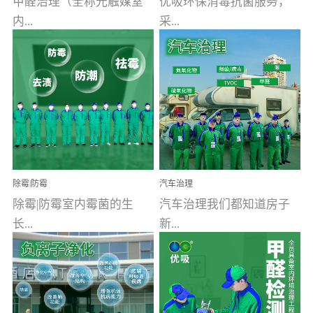
甲醛治理（全称光触媒室
优吸环保消毒抗菌服务，
内...
采...
空气污染净化治理）工业
用行业公认奥维牌消毒
文明的进步，创造了多姿
液，具备杀死人体冠状病
多彩的家居产品和生活情
毒的功效，杀菌率
调，但也带来了以甲醛为
99.99%。相对于传统消毒
首的室内...
液来说，无...
除霉|防霉
汽车治理
除霉|防霉室内霉菌的生
汽车治理我们都知道房子
长...
新...
受温度、湿度、基质养
装修完会有甲醛，其实汽
分、通风四个条件影响，
车的甲醛超标问题更为严