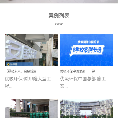
湾仔，有一支拥有高素质
高技能的团队。汇聚了众
案例列表
多的行业专家学者，攻克
case
了众多行业技术难题，并
取得了多项产品技术专利
和多项国家版权局著作
权，获得高新技术企业称
号。生产优势自主生产自
给自足，优吸公司于2015
【绿动未来，启幕新篇
优吸环保中国总部——学
在广州番禺区成功建立产
章】优吸环保中标深圳安
校施工案例(节选)
优吸环保·除甲醛大型工
优吸环保中国总部 施工
品线生产基地，工厂拥有
居乐寓，超大型工装室内
空气治理项目顺利启航，
程...
案...
自动化生产设备和成熟的
匠心筑就健康空间！
生产制作工艺流程。严格
选择源头源材料、严控产
案例【深圳安居乐寓】室
例(学校工装节选)广州南沙
品质量，我们每一批的生
内空气治理项目深圳安居
小学(珠江湾校区)项目地
产产品都经过严格的质检