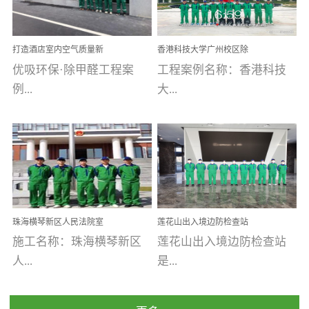
乐寓 深圳市安居乐寓
址：广州市南沙区海滨路
程序；生产车间为优吸总
为深圳安居集团旗下城...
南沙珠江湾江门市蓬江区
部和全国分支机构生产光
打造酒店室内空气质量新
香港科技大学广州校区除
禾...
触媒、净醛王、祛味剂等
标杆——优吸环保·标杆之
甲醛项目圆满完成
优吸环保·除甲醛工程案
工程案例名称：香港科技
优吸系列产品，保质保量
作：东莞美豪雅致酒店室
内空气治理工程纪实
例...
大...
完成生产任务，确保全国
各分支机构的日常产品需
求。资质优势团队优势分
【东莞美豪雅致酒店】室
学广州校区室内空气治
支优势优吸环保是一棵正
内空气治理项目东莞美豪
理 工程案例地址：广
茁壮成长的树，只要我们
雅致酒店 东莞美豪雅
州南沙区·香港科技大学(广
人人都爱护她、珍惜她、
致酒店是为中高端人士...
州)校区 工程案...
她将越来越枝繁叶茂，终
珠海横琴新区人民法院室
莲花山出入境边防检查站
将会成为一棵参天大树！
内除甲醛空气治理项目
室内除甲醛空气治理项目
施工名称：珠海横琴新区
莲花山出入境边防检查站
优吸环保截止2020年拥有
人...
是...
全国600家网点分支机构。