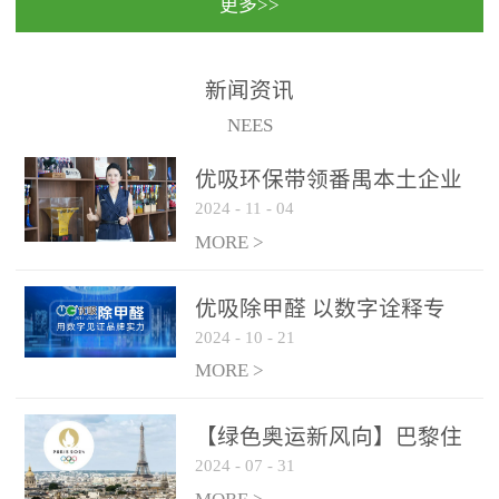
更多>>
民法院室内除甲醛空气治
国家通过设在对外开放口
理项目施工单位：优吸环
岸的出入境边防检查机关
保施工日期：2020年1月珠
（及各出入境边防检查
新闻资讯
海横琴新区人民法院，座
站），依法对出入境人
NEES
落...
员、交通工具...
优吸环保带领番禺本​土企业
2024
-
11
-
04
勇敢破局向“新”
MORE >
优吸除甲醛 以数字诠释专
2024
-
10
-
21
业，尽显除醛品牌实力！
MORE >
【绿色奥运新风向】巴黎住
2024
-
07
-
31
宿风波：优吸环保共建健康