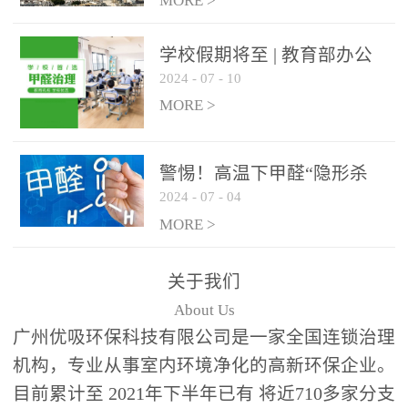
绿色家居
MORE >
学校假期将至 | 教育部办公
2024
-
07
-
10
厅关于加强学校新建校舍室
内空气质量管理通知
MORE >
警惕！高温下甲醛“隐形杀
2024
-
07
-
04
手”来袭，你的家安全吗？
MORE >
关于我们
About Us
广州优吸环保科技有限公司是一家全国连锁治理
机构，专业从事室内环境净化的高新环保企业。
目前累计至 2021年下半年已有 将近710多家分支