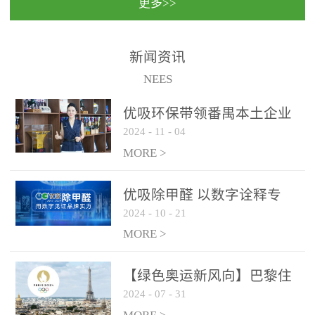
更多>>
民法院室内除甲醛空气治
国家通过设在对外开放口
理项目施工单位：优吸环
岸的出入境边防检查机关
保施工日期：2020年1月珠
（及各出入境边防检查
新闻资讯
海横琴新区人民法院，座
站），依法对出入境人
NEES
落...
员、交通工具...
优吸环保带领番禺本​土企业
2024
-
11
-
04
勇敢破局向“新”
MORE >
优吸除甲醛 以数字诠释专
2024
-
10
-
21
业，尽显除醛品牌实力！
MORE >
【绿色奥运新风向】巴黎住
2024
-
07
-
31
宿风波：优吸环保共建健康