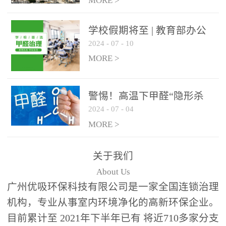
绿色家居
MORE >
学校假期将至 | 教育部办公
2024
-
07
-
10
厅关于加强学校新建校舍室
内空气质量管理通知
MORE >
警惕！高温下甲醛“隐形杀
2024
-
07
-
04
手”来袭，你的家安全吗？
MORE >
关于我们
About Us
广州优吸环保科技有限公司是一家全国连锁治理
机构，专业从事室内环境净化的高新环保企业。
目前累计至 2021年下半年已有 将近710多家分支