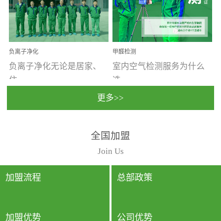
温暖潮湿、营养物质多、
重。汽车的空间范围小，
通风缓慢的空间最易滋生
配件、皮具、装饰多，这
大量霉菌的...
些都是汽...
负离子净化
甲醛检测
负离子净化无论是居家、
室内空气检测服务为什么
住...
选...
更多>>
宿、办公还是各类社会活
择上门检测?☑ 上门检测执
全国加盟
动，人类长时间停留的室
行国家规定的标准检测方
内空间都有整体消毒的需
法，空气采样量准确，检
Join Us
要。因为空间内人流携带
测结果可靠，远胜于其他
的、空气...
检测...
加盟流程
总部政策
加盟优势
公司优势