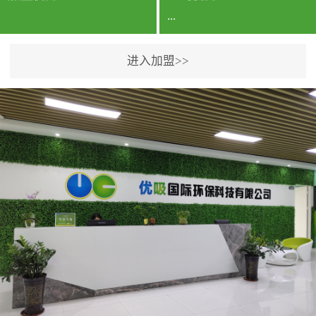
...
进入加盟>>
公司实力香港企业公司、
专利保护优势、双甲资质
企业（“室内环境净化治理
甲级施工资质”“室内环境
污染治理资质等级证
书”）、拥有多名高级《环
境工程高级工程师》室内
空气治理资格认证的治理
人员、掌握室内空气净化
治理实用技术和五项专利
技术、八项计算机软件著
作权登记证书等。研发实
力公司研发团队位于香港