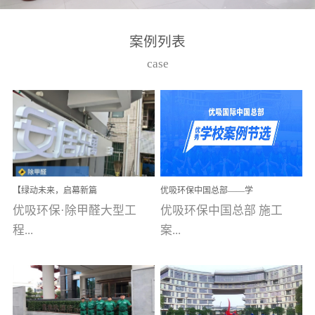
湾仔，有一支拥有高素质
高技能的团队。汇聚了众
案例列表
多的行业专家学者，攻克
case
了众多行业技术难题，并
取得了多项产品技术专利
和多项国家版权局著作
权，获得高新技术企业称
号。生产优势自主生产自
给自足，优吸公司于2015
【绿动未来，启幕新篇
优吸环保中国总部——学
在广州番禺区成功建立产
章】优吸环保中标深圳安
校施工案例(节选)
优吸环保·除甲醛大型工
优吸环保中国总部 施工
品线生产基地，工厂拥有
居乐寓，超大型工装室内
空气治理项目顺利启航，
程...
案...
自动化生产设备和成熟的
匠心筑就健康空间！
生产制作工艺流程。严格
选择源头源材料、严控产
案例【深圳安居乐寓】室
例(学校工装节选)广州南沙
品质量，我们每一批的生
内空气治理项目深圳安居
小学(珠江湾校区)项目地
产产品都经过严格的质检