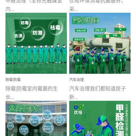
甲醛治理（全称光触媒室
优吸环保消毒抗菌服务，
内...
采...
空气污染净化治理）工业
用行业公认奥维牌消毒
文明的进步，创造了多姿
液，具备杀死人体冠状病
多彩的家居产品和生活情
毒的功效，杀菌率
调，但也带来了以甲醛为
99.99%。相对于传统消毒
首的室内...
液来说，无...
除霉|防霉
汽车治理
除霉|防霉室内霉菌的生
汽车治理我们都知道房子
长...
新...
受温度、湿度、基质养
装修完会有甲醛，其实汽
分、通风四个条件影响，
车的甲醛超标问题更为严