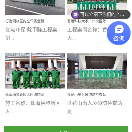
乐寓 深圳市安居乐寓
址：广州市南沙区海滨路
程序；生产车间为优吸总
为深圳安居集团旗下城...
南沙珠江湾江门市蓬江区
可以介绍下你们的产品么
部和全国分支机构生产光
打造酒店室内空气质量新
香港科技大学广州校区除
禾...
触媒、净醛王、祛味剂等
标杆——优吸环保·标杆之
甲醛项目圆满完成
优吸环保·除甲醛工程案
工程案例名称：香港科技
优吸系列产品，保质保量
作：东莞美豪雅致酒店室
内空气治理工程纪实
例...
大...
完成生产任务，确保全国
各分支机构的日常产品需
求。资质优势团队优势分
【东莞美豪雅致酒店】室
学广州校区室内空气治
支优势优吸环保是一棵正
内空气治理项目东莞美豪
理 工程案例地址：广
茁壮成长的树，只要我们
雅致酒店 东莞美豪雅
州南沙区·香港科技大学(广
人人都爱护她、珍惜她、
致酒店是为中高端人士...
州)校区 工程案...
她将越来越枝繁叶茂，终
珠海横琴新区人民法院室
莲花山出入境边防检查站
将会成为一棵参天大树！
内除甲醛空气治理项目
室内除甲醛空气治理项目
施工名称：珠海横琴新区
莲花山出入境边防检查站
优吸环保截止2020年拥有
人...
是...
全国600家网点分支机构。