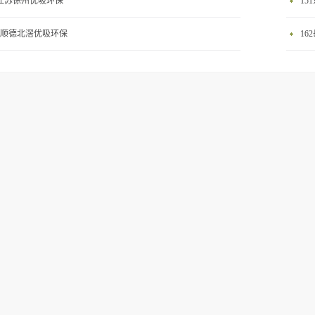
2江苏徐州优吸环保
15
58顺德北滘优吸环保
16