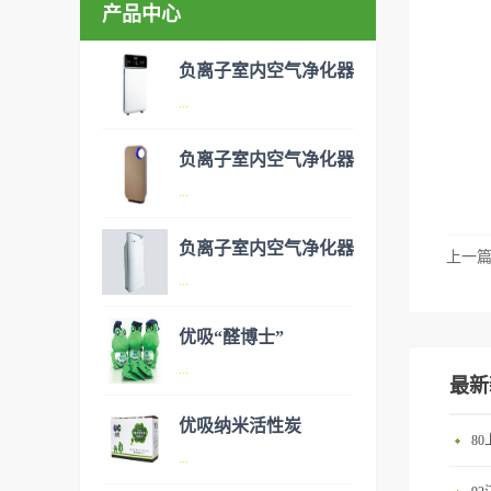
产品中心
负离子室内空气净化器
...
负离子室内空气净化器
空气净化器是指能够吸附、分
...
解或转化各种空气污染物（一
般包括PM2.5、粉尘、花粉、
负离子室内空气净化器
上一
异味、甲醛之类的装修污染、
空气净化器是指能够吸附、分
...
细菌、过敏原等），可快速有
解或转化各种空气污染物（一
效去除挥发性有机物，有效提
般包括PM2.5、粉尘、花粉、
优吸“醛博士”
高空气清洁度的效果。主要功
异味、甲醛之类的装修污染、
空气净化器是指能够吸附、分
...
能：除甲醛/除异味/杀菌应用
最新
细菌、过敏原等），可快速有
解或转化各种空气污染物（一
范围：家庭场所、办公室场
效去除挥发性有机物，有效提
般包括PM2.5、粉尘、花粉、
优吸纳米活性炭
所、使用方法：见产品说明手
高空气清洁度的效果。主要功
8
异味、甲醛之类的装修污染、
优吸环保的吉祥物是一只叫
...
册
能：除甲醛/除异味/杀菌应用
细菌、过敏原等），可快速有
“醛博士”的可爱青蛙，醛博士