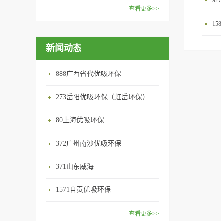
9
范围：家庭场所、办公室场
效去除挥发性有机物，有效提
在甲醛领域是非常专业的一位
查看更多>>
所、使用方法：见产品说明手
高空气清洁度的效果。主要功
学者，对于甲醛的治理更是了
优吸纳米活性炭，是黑色粉末
1
册
能：除甲醛/除异味/杀菌应用
如指掌。家里放了“醛博士”可
状或块状、颗粒状、蜂窝状的
范围：家庭场所、办公室场
以辅助净化空气，醛博士一肚
新闻动态
无定形碳，也有排列规整的晶
所、使用方法：见产品说明手
子的活性炭具有良好的吸附作
体碳。优吸活性炭具有较强的
册
用。放在车里不仅能装饰更能
吸附性，广泛应用于生产、生
888广西省代优吸环保
减轻车内的烟味或是其他异
活中。主要功能：吸附异味应
味，“醛博士”昭示着优吸在除
用范围：汽车、冰箱、食品
273岳阳优吸环保（虹岳环保）
甲醛方面的专业性和无可替代
柜、房间、鞋内等使用方法：
性。有博士的团队，才能更好
80上海优吸环保
见产品说明手册产品类型：国
的研发出治理甲醛的产品，而
产
我们的“醛博士”就担此重任。
372广州南沙优吸环保
主要功能：吸附异味应用范
371山东威海
围：室内、车内等使用方法：
见产品说明手册产品类型：国
1571自贡优吸环保
产
查看更多>>