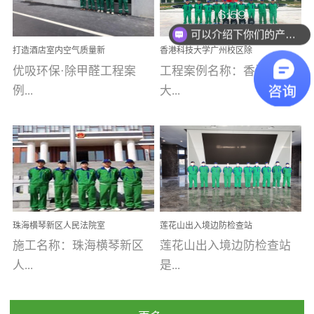
乐寓 深圳市安居乐寓
址：广州市南沙区海滨路
程序；生产车间为优吸总
为深圳安居集团旗下城...
南沙珠江湾江门市蓬江区
可以介绍下你们的产品么
部和全国分支机构生产光
打造酒店室内空气质量新
香港科技大学广州校区除
禾...
触媒、净醛王、祛味剂等
标杆——优吸环保·标杆之
甲醛项目圆满完成
优吸环保·除甲醛工程案
工程案例名称：香港科技
优吸系列产品，保质保量
作：东莞美豪雅致酒店室
内空气治理工程纪实
例...
大...
完成生产任务，确保全国
各分支机构的日常产品需
求。资质优势团队优势分
【东莞美豪雅致酒店】室
学广州校区室内空气治
支优势优吸环保是一棵正
内空气治理项目东莞美豪
理 工程案例地址：广
茁壮成长的树，只要我们
雅致酒店 东莞美豪雅
州南沙区·香港科技大学(广
人人都爱护她、珍惜她、
致酒店是为中高端人士...
州)校区 工程案...
她将越来越枝繁叶茂，终
珠海横琴新区人民法院室
莲花山出入境边防检查站
将会成为一棵参天大树！
内除甲醛空气治理项目
室内除甲醛空气治理项目
施工名称：珠海横琴新区
莲花山出入境边防检查站
优吸环保截止2020年拥有
人...
是...
全国600家网点分支机构。