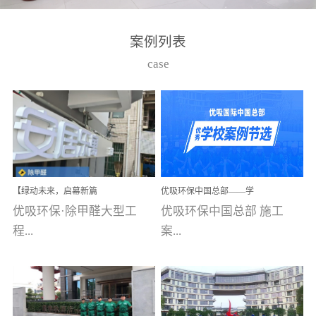
湾仔，有一支拥有高素质
高技能的团队。汇聚了众
案例列表
多的行业专家学者，攻克
case
了众多行业技术难题，并
取得了多项产品技术专利
和多项国家版权局著作
权，获得高新技术企业称
号。生产优势自主生产自
给自足，优吸公司于2015
【绿动未来，启幕新篇
优吸环保中国总部——学
在广州番禺区成功建立产
章】优吸环保中标深圳安
校施工案例(节选)
优吸环保·除甲醛大型工
优吸环保中国总部 施工
品线生产基地，工厂拥有
居乐寓，超大型工装室内
空气治理项目顺利启航，
程...
案...
自动化生产设备和成熟的
匠心筑就健康空间！
生产制作工艺流程。严格
选择源头源材料、严控产
案例【深圳安居乐寓】室
例(学校工装节选)广州南沙
品质量，我们每一批的生
内空气治理项目深圳安居
小学(珠江湾校区)项目地
产产品都经过严格的质检