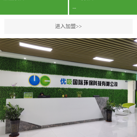
...
进入加盟>>
公司实力香港企业公司、
专利保护优势、双甲资质
企业（“室内环境净化治理
甲级施工资质”“室内环境
污染治理资质等级证
书”）、拥有多名高级《环
境工程高级工程师》室内
空气治理资格认证的治理
人员、掌握室内空气净化
治理实用技术和五项专利
技术、八项计算机软件著
作权登记证书等。研发实
力公司研发团队位于香港