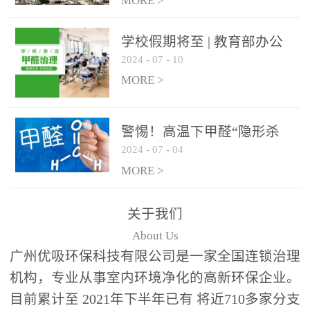
绿色家居
MORE >
学校假期将至 | 教育部办公
2024
-
07
-
10
厅关于加强学校新建校舍室
内空气质量管理通知
MORE >
警惕！高温下甲醛“隐形杀
2024
-
07
-
04
手”来袭，你的家安全吗？
MORE >
关于我们
About Us
广州优吸环保科技有限公司是一家全国连锁治理
机构，专业从事室内环境净化的高新环保企业。
目前累计至 2021年下半年已有 将近710多家分支