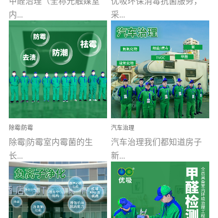
甲醛治理（全称光触媒室
优吸环保消毒抗菌服务，
内...
采...
空气污染净化治理）工业
用行业公认奥维牌消毒
文明的进步，创造了多姿
液，具备杀死人体冠状病
多彩的家居产品和生活情
毒的功效，杀菌率
调，但也带来了以甲醛为
99.99%。相对于传统消毒
首的室内...
液来说，无...
除霉|防霉
汽车治理
除霉|防霉室内霉菌的生
汽车治理我们都知道房子
长...
新...
受温度、湿度、基质养
装修完会有甲醛，其实汽
分、通风四个条件影响，
车的甲醛超标问题更为严