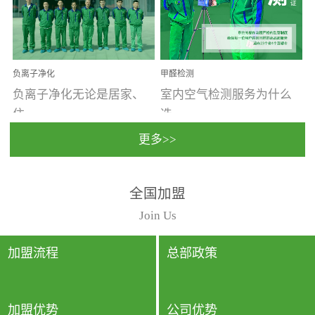
温暖潮湿、营养物质多、
重。汽车的空间范围小，
通风缓慢的空间最易滋生
配件、皮具、装饰多，这
大量霉菌的...
些都是汽...
负离子净化
甲醛检测
负离子净化无论是居家、
室内空气检测服务为什么
住...
选...
更多>>
宿、办公还是各类社会活
择上门检测?☑ 上门检测执
全国加盟
动，人类长时间停留的室
行国家规定的标准检测方
内空间都有整体消毒的需
法，空气采样量准确，检
Join Us
要。因为空间内人流携带
测结果可靠，远胜于其他
的、空气...
检测...
加盟流程
总部政策
加盟优势
公司优势