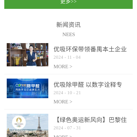
更多>>
民法院室内除甲醛空气治
国家通过设在对外开放口
理项目施工单位：优吸环
岸的出入境边防检查机关
保施工日期：2020年1月珠
（及各出入境边防检查
新闻资讯
海横琴新区人民法院，座
站），依法对出入境人
NEES
落...
员、交通工具...
优吸环保带领番禺本​土企业
2024
-
11
-
04
勇敢破局向“新”
MORE >
优吸除甲醛 以数字诠释专
2024
-
10
-
21
业，尽显除醛品牌实力！
MORE >
【绿色奥运新风向】巴黎住
2024
-
07
-
31
宿风波：优吸环保共建健康