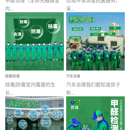
甲醛治理（全称光触媒室
优吸环保消毒抗菌服务，
内...
采...
空气污染净化治理）工业
用行业公认奥维牌消毒
文明的进步，创造了多姿
液，具备杀死人体冠状病
多彩的家居产品和生活情
毒的功效，杀菌率
调，但也带来了以甲醛为
99.99%。相对于传统消毒
首的室内...
液来说，无...
除霉|防霉
汽车治理
除霉|防霉室内霉菌的生
汽车治理我们都知道房子
长...
新...
受温度、湿度、基质养
装修完会有甲醛，其实汽
分、通风四个条件影响，
车的甲醛超标问题更为严