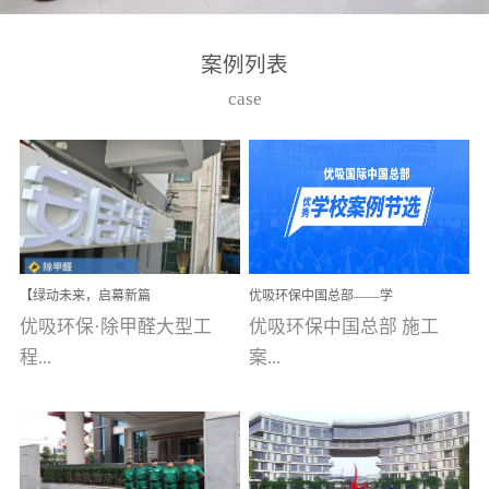
湾仔，有一支拥有高素质
高技能的团队。汇聚了众
案例列表
多的行业专家学者，攻克
case
了众多行业技术难题，并
取得了多项产品技术专利
和多项国家版权局著作
权，获得高新技术企业称
号。生产优势自主生产自
给自足，优吸公司于2015
【绿动未来，启幕新篇
优吸环保中国总部——学
在广州番禺区成功建立产
章】优吸环保中标深圳安
校施工案例(节选)
优吸环保·除甲醛大型工
优吸环保中国总部 施工
品线生产基地，工厂拥有
居乐寓，超大型工装室内
空气治理项目顺利启航，
程...
案...
自动化生产设备和成熟的
匠心筑就健康空间！
生产制作工艺流程。严格
选择源头源材料、严控产
案例【深圳安居乐寓】室
例(学校工装节选)广州南沙
品质量，我们每一批的生
内空气治理项目深圳安居
小学(珠江湾校区)项目地
产产品都经过严格的质检