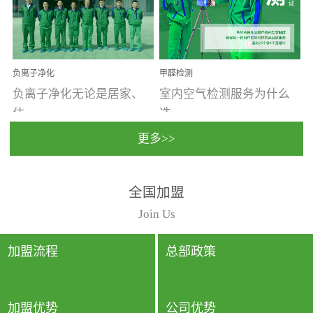
温暖潮湿、营养物质多、
重。汽车的空间范围小，
通风缓慢的空间最易滋生
配件、皮具、装饰多，这
大量霉菌的...
些都是汽...
负离子净化
甲醛检测
负离子净化无论是居家、
室内空气检测服务为什么
住...
选...
更多>>
宿、办公还是各类社会活
择上门检测?☑ 上门检测执
全国加盟
动，人类长时间停留的室
行国家规定的标准检测方
内空间都有整体消毒的需
法，空气采样量准确，检
Join Us
要。因为空间内人流携带
测结果可靠，远胜于其他
的、空气...
检测...
加盟流程
总部政策
加盟优势
公司优势