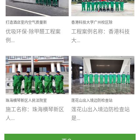
乐寓 深圳市安居乐寓
址：广州市南沙区海滨路
程序；生产车间为优吸总
为深圳安居集团旗下城...
南沙珠江湾江门市蓬江区
部和全国分支机构生产光
打造酒店室内空气质量新
香港科技大学广州校区除
禾...
触媒、净醛王、祛味剂等
标杆——优吸环保·标杆之
甲醛项目圆满完成
优吸环保·除甲醛工程案
工程案例名称：香港科技
优吸系列产品，保质保量
作：东莞美豪雅致酒店室
内空气治理工程纪实
例...
大...
完成生产任务，确保全国
各分支机构的日常产品需
求。资质优势团队优势分
【东莞美豪雅致酒店】室
学广州校区室内空气治
支优势优吸环保是一棵正
内空气治理项目东莞美豪
理 工程案例地址：广
茁壮成长的树，只要我们
雅致酒店 东莞美豪雅
州南沙区·香港科技大学(广
人人都爱护她、珍惜她、
致酒店是为中高端人士...
州)校区 工程案...
她将越来越枝繁叶茂，终
珠海横琴新区人民法院室
莲花山出入境边防检查站
将会成为一棵参天大树！
内除甲醛空气治理项目
室内除甲醛空气治理项目
施工名称：珠海横琴新区
莲花山出入境边防检查站
优吸环保截止2020年拥有
人...
是...
全国600家网点分支机构。