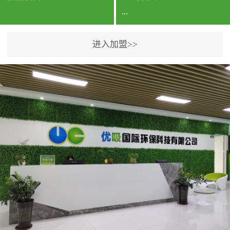
...
进入加盟>>
公司实力香港企业公司、
专利保护优势、双甲资质
企业（“室内环境净化治理
甲级施工资质”“室内环境
污染治理资质等级证
书”）、拥有多名高级《环
境工程高级工程师》室内
空气治理资格认证的治理
人员、掌握室内空气净化
治理实用技术和五项专利
技术、八项计算机软件著
作权登记证书等。研发实
力公司研发团队位于香港