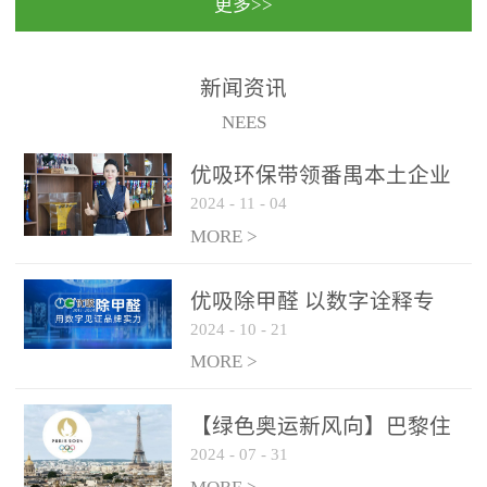
更多>>
民法院室内除甲醛空气治
国家通过设在对外开放口
理项目施工单位：优吸环
岸的出入境边防检查机关
保施工日期：2020年1月珠
（及各出入境边防检查
新闻资讯
海横琴新区人民法院，座
站），依法对出入境人
NEES
落...
员、交通工具...
优吸环保带领番禺本​土企业
2024
-
11
-
04
勇敢破局向“新”
MORE >
优吸除甲醛 以数字诠释专
2024
-
10
-
21
业，尽显除醛品牌实力！
MORE >
【绿色奥运新风向】巴黎住
2024
-
07
-
31
宿风波：优吸环保共建健康