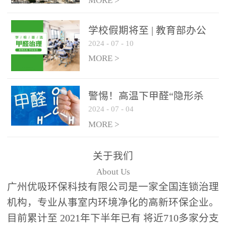
绿色家居
MORE >
学校假期将至 | 教育部办公
2024
-
07
-
10
厅关于加强学校新建校舍室
内空气质量管理通知
MORE >
警惕！高温下甲醛“隐形杀
2024
-
07
-
04
手”来袭，你的家安全吗？
MORE >
关于我们
About Us
广州优吸环保科技有限公司是一家全国连锁治理
机构，专业从事室内环境净化的高新环保企业。
目前累计至 2021年下半年已有 将近710多家分支