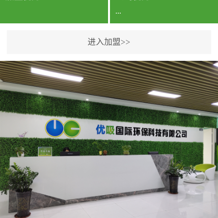
...
进入加盟>>
公司实力香港企业公司、
专利保护优势、双甲资质
企业（“室内环境净化治理
甲级施工资质”“室内环境
污染治理资质等级证
书”）、拥有多名高级《环
境工程高级工程师》室内
空气治理资格认证的治理
人员、掌握室内空气净化
治理实用技术和五项专利
技术、八项计算机软件著
作权登记证书等。研发实
力公司研发团队位于香港