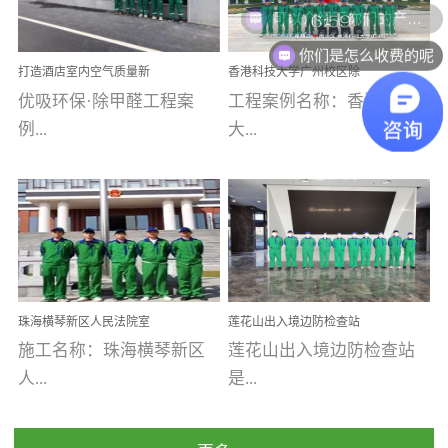
乐寓 深圳市安居乐寓
址：广州市南沙区海滨路
程序；生产车间为优吸总
为深圳安居集团旗下城...
南沙珠江湾江门市蓬江区
你们是怎么收费的呢
部和全国分支机构生产光
打造酒店室内空气质量新
香港科技大学广州校区除
禾...
触媒、净醛王、祛味剂等
标杆——优吸环保·标杆之
甲醛项目圆满完成
优吸环保·除甲醛工程案
工程案例名称：香港科技
优吸系列产品，保质保量
作：东莞美豪雅致酒店室
内空气治理工程纪实
例...
大...
完成生产任务，确保全国
各分支机构的日常产品需
求。资质优势团队优势分
【东莞美豪雅致酒店】室
学广州校区室内空气治
支优势优吸环保是一棵正
内空气治理项目东莞美豪
理 工程案例地址：广
茁壮成长的树，只要我们
雅致酒店 东莞美豪雅
州南沙区·香港科技大学(广
人人都爱护她、珍惜她、
致酒店是为中高端人士...
州)校区 工程案...
她将越来越枝繁叶茂，终
珠海横琴新区人民法院室
莲花山出入境边防检查站
将会成为一棵参天大树！
内除甲醛空气治理项目
室内除甲醛空气治理项目
施工名称：珠海横琴新区
莲花山出入境边防检查站
优吸环保截止2020年拥有
人...
是...
全国600家网点分支机构。