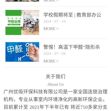
绿色家居
MORE >
学校假期将至 | 教育部办公
2024
-
07
-
10
厅关于加强学校新建校舍室
内空气质量管理通知
MORE >
警惕！高温下甲醛“隐形杀
2024
-
07
-
04
手”来袭，你的家安全吗？
MORE >
关于我们
About Us
广州优吸环保科技有限公司是一家全国连锁治理
机构，专业从事室内环境净化的高新环保企业。
目前累计至 2021年下半年已有 将近710多家分支