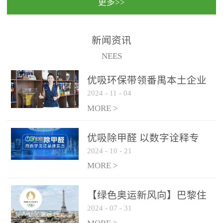
更多>>
民法院室内除甲醛空气治
国家通过设在对外开放口
理项目施工单位：优吸环
岸的出入境边防检查机关
保施工日期：2020年1月珠
（及各出入境边防检查
新闻资讯
海横琴新区人民法院，座
站），依法对出入境人
NEES
落...
员、交通工具...
优吸环保带领番禺本​土企业
2024
-
11
-
04
勇敢破局向“新”
MORE >
优吸除甲醛 以数字诠释专
2024
-
10
-
21
业，尽显除醛品牌实力！
MORE >
【绿色奥运新风向】巴黎住
2024
-
07
-
31
宿风波：优吸环保共建健康