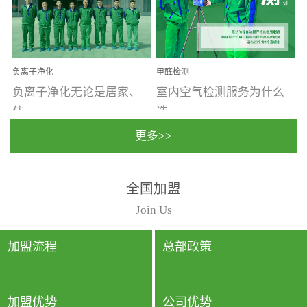
温暖潮湿、营养物质多、
重。汽车的空间范围小，
通风缓慢的空间最易滋生
配件、皮具、装饰多，这
大量霉菌的...
些都是汽...
负离子净化
甲醛检测
负离子净化无论是居家、
室内空气检测服务为什么
住...
选...
更多>>
宿、办公还是各类社会活
择上门检测?☑ 上门检测执
全国加盟
动，人类长时间停留的室
行国家规定的标准检测方
内空间都有整体消毒的需
法，空气采样量准确，检
Join Us
要。因为空间内人流携带
测结果可靠，远胜于其他
的、空气...
检测...
加盟流程
总部政策
加盟优势
公司优势