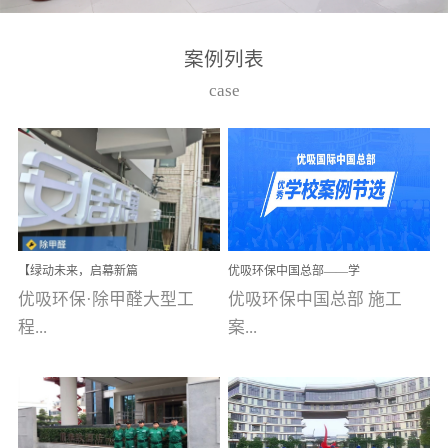
湾仔，有一支拥有高素质
高技能的团队。汇聚了众
案例列表
多的行业专家学者，攻克
case
了众多行业技术难题，并
取得了多项产品技术专利
和多项国家版权局著作
权，获得高新技术企业称
号。生产优势自主生产自
给自足，优吸公司于2015
【绿动未来，启幕新篇
优吸环保中国总部——学
在广州番禺区成功建立产
章】优吸环保中标深圳安
校施工案例(节选)
优吸环保·除甲醛大型工
优吸环保中国总部 施工
品线生产基地，工厂拥有
居乐寓，超大型工装室内
空气治理项目顺利启航，
程...
案...
自动化生产设备和成熟的
匠心筑就健康空间！
生产制作工艺流程。严格
选择源头源材料、严控产
案例【深圳安居乐寓】室
例(学校工装节选)广州南沙
品质量，我们每一批的生
内空气治理项目深圳安居
小学(珠江湾校区)项目地
产产品都经过严格的质检