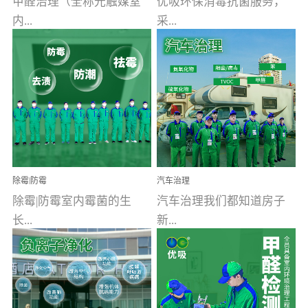
甲醛治理（全称光触媒室
优吸环保消毒抗菌服务，
内...
采...
空气污染净化治理）工业
用行业公认奥维牌消毒
文明的进步，创造了多姿
液，具备杀死人体冠状病
多彩的家居产品和生活情
毒的功效，杀菌率
调，但也带来了以甲醛为
99.99%。相对于传统消毒
首的室内...
液来说，无...
除霉|防霉
汽车治理
除霉|防霉室内霉菌的生
汽车治理我们都知道房子
长...
新...
受温度、湿度、基质养
装修完会有甲醛，其实汽
分、通风四个条件影响，
车的甲醛超标问题更为严