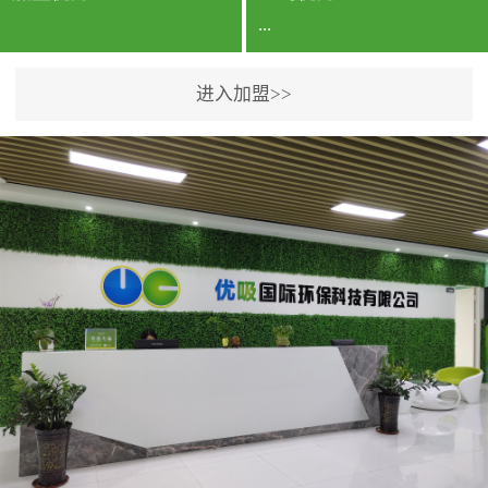
...
进入加盟>>
公司实力香港企业公司、
专利保护优势、双甲资质
企业（“室内环境净化治理
甲级施工资质”“室内环境
污染治理资质等级证
书”）、拥有多名高级《环
境工程高级工程师》室内
空气治理资格认证的治理
人员、掌握室内空气净化
治理实用技术和五项专利
技术、八项计算机软件著
作权登记证书等。研发实
力公司研发团队位于香港