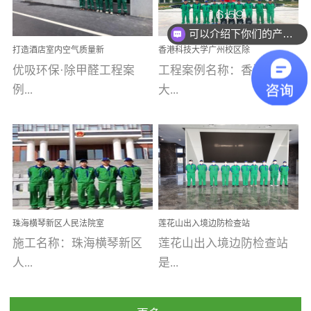
乐寓 深圳市安居乐寓
址：广州市南沙区海滨路
程序；生产车间为优吸总
可以介绍下你们的产品么
为深圳安居集团旗下城...
南沙珠江湾江门市蓬江区
部和全国分支机构生产光
你们是怎么收费的呢
打造酒店室内空气质量新
香港科技大学广州校区除
禾...
触媒、净醛王、祛味剂等
标杆——优吸环保·标杆之
甲醛项目圆满完成
优吸环保·除甲醛工程案
工程案例名称：香港科技
优吸系列产品，保质保量
作：东莞美豪雅致酒店室
内空气治理工程纪实
例...
大...
完成生产任务，确保全国
各分支机构的日常产品需
求。资质优势团队优势分
【东莞美豪雅致酒店】室
学广州校区室内空气治
支优势优吸环保是一棵正
内空气治理项目东莞美豪
理 工程案例地址：广
茁壮成长的树，只要我们
雅致酒店 东莞美豪雅
州南沙区·香港科技大学(广
人人都爱护她、珍惜她、
致酒店是为中高端人士...
州)校区 工程案...
她将越来越枝繁叶茂，终
珠海横琴新区人民法院室
莲花山出入境边防检查站
将会成为一棵参天大树！
内除甲醛空气治理项目
室内除甲醛空气治理项目
施工名称：珠海横琴新区
莲花山出入境边防检查站
优吸环保截止2020年拥有
人...
是...
全国600家网点分支机构。