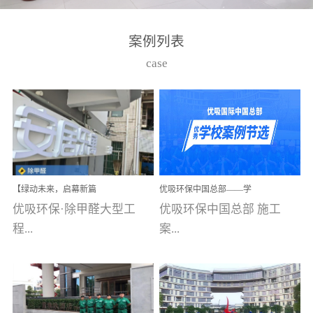
湾仔，有一支拥有高素质
高技能的团队。汇聚了众
案例列表
多的行业专家学者，攻克
case
了众多行业技术难题，并
取得了多项产品技术专利
和多项国家版权局著作
权，获得高新技术企业称
号。生产优势自主生产自
给自足，优吸公司于2015
【绿动未来，启幕新篇
优吸环保中国总部——学
在广州番禺区成功建立产
章】优吸环保中标深圳安
校施工案例(节选)
优吸环保·除甲醛大型工
优吸环保中国总部 施工
品线生产基地，工厂拥有
居乐寓，超大型工装室内
空气治理项目顺利启航，
程...
案...
自动化生产设备和成熟的
匠心筑就健康空间！
生产制作工艺流程。严格
选择源头源材料、严控产
案例【深圳安居乐寓】室
例(学校工装节选)广州南沙
品质量，我们每一批的生
内空气治理项目深圳安居
小学(珠江湾校区)项目地
产产品都经过严格的质检