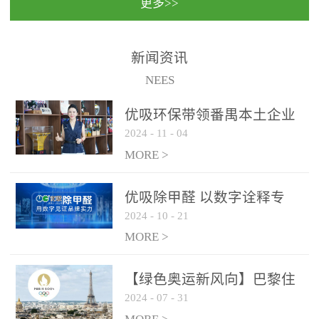
更多>>
民法院室内除甲醛空气治
国家通过设在对外开放口
理项目施工单位：优吸环
岸的出入境边防检查机关
保施工日期：2020年1月珠
（及各出入境边防检查
新闻资讯
海横琴新区人民法院，座
站），依法对出入境人
NEES
落...
员、交通工具...
优吸环保带领番禺本​土企业
2024
-
11
-
04
勇敢破局向“新”
MORE >
优吸除甲醛 以数字诠释专
2024
-
10
-
21
业，尽显除醛品牌实力！
MORE >
【绿色奥运新风向】巴黎住
2024
-
07
-
31
宿风波：优吸环保共建健康