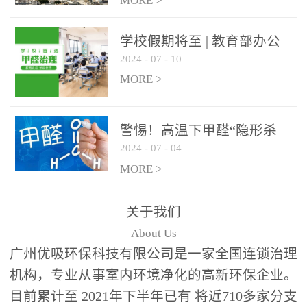
绿色家居
MORE >
学校假期将至 | 教育部办公
2024
-
07
-
10
厅关于加强学校新建校舍室
内空气质量管理通知
MORE >
警惕！高温下甲醛“隐形杀
2024
-
07
-
04
手”来袭，你的家安全吗？
MORE >
关于我们
About Us
广州优吸环保科技有限公司是一家全国连锁治理
机构，专业从事室内环境净化的高新环保企业。
目前累计至 2021年下半年已有 将近710多家分支