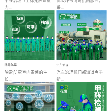
甲醛治理（全称光触媒室
优吸环保消毒抗菌服务，
内...
采...
空气污染净化治理）工业
用行业公认奥维牌消毒
文明的进步，创造了多姿
液，具备杀死人体冠状病
多彩的家居产品和生活情
毒的功效，杀菌率
调，但也带来了以甲醛为
99.99%。相对于传统消毒
首的室内...
液来说，无...
除霉|防霉
汽车治理
除霉|防霉室内霉菌的生
汽车治理我们都知道房子
长...
新...
受温度、湿度、基质养
装修完会有甲醛，其实汽
分、通风四个条件影响，
车的甲醛超标问题更为严