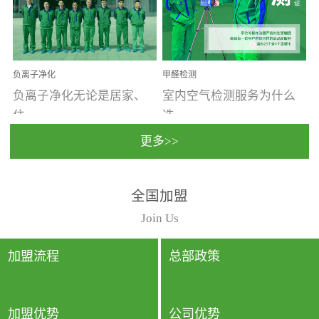
温暖潮湿、营养物质多、
重。汽车的空间范围小，
通风缓慢的空间最易滋生
配件、皮具、装饰多，这
大量霉菌的...
些都是汽...
负离子净化
甲醛检测
负离子净化无论是居家、
室内空气检测服务为什么
住...
选...
更多>>
宿、办公还是各类社会活
择上门检测?☑ 上门检测执
全国加盟
动，人类长时间停留的室
行国家规定的标准检测方
内空间都有整体消毒的需
法，空气采样量准确，检
Join Us
要。因为空间内人流携带
测结果可靠，远胜于其他
的、空气...
检测...
加盟流程
总部政策
加盟优势
公司优势