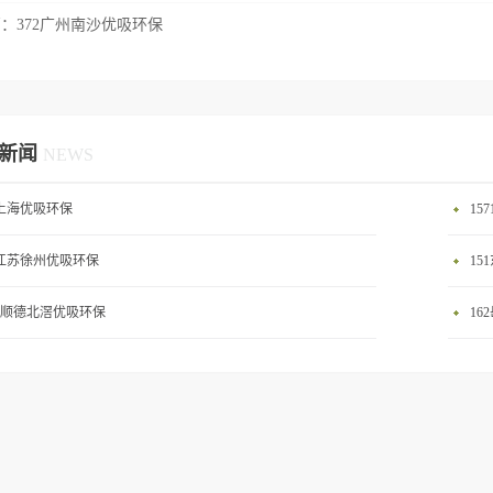
篇：
372广州南沙优吸环保
新闻
NEWS
0上海优吸环保
15
2江苏徐州优吸环保
15
58顺德北滘优吸环保
16