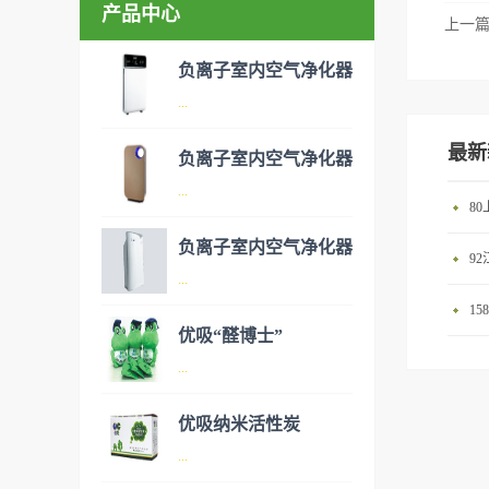
产品中心
上一
负离子室内空气净化器
...
最新
负离子室内空气净化器
空气净化器是指能够吸附、分
...
8
解或转化各种空气污染物（一
般包括PM2.5、粉尘、花粉、
负离子室内空气净化器
9
异味、甲醛之类的装修污染、
空气净化器是指能够吸附、分
...
细菌、过敏原等），可快速有
解或转化各种空气污染物（一
1
效去除挥发性有机物，有效提
般包括PM2.5、粉尘、花粉、
优吸“醛博士”
高空气清洁度的效果。主要功
异味、甲醛之类的装修污染、
空气净化器是指能够吸附、分
...
能：除甲醛/除异味/杀菌应用
细菌、过敏原等），可快速有
解或转化各种空气污染物（一
范围：家庭场所、办公室场
效去除挥发性有机物，有效提
般包括PM2.5、粉尘、花粉、
优吸纳米活性炭
所、使用方法：见产品说明手
高空气清洁度的效果。主要功
异味、甲醛之类的装修污染、
优吸环保的吉祥物是一只叫
...
册
能：除甲醛/除异味/杀菌应用
细菌、过敏原等），可快速有
“醛博士”的可爱青蛙，醛博士