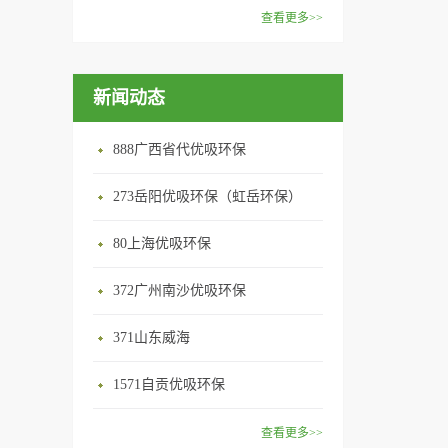
范围：家庭场所、办公室场
效去除挥发性有机物，有效提
在甲醛领域是非常专业的一位
查看更多>>
所、使用方法：见产品说明手
高空气清洁度的效果。主要功
学者，对于甲醛的治理更是了
优吸纳米活性炭，是黑色粉末
册
能：除甲醛/除异味/杀菌应用
如指掌。家里放了“醛博士”可
状或块状、颗粒状、蜂窝状的
范围：家庭场所、办公室场
以辅助净化空气，醛博士一肚
新闻动态
无定形碳，也有排列规整的晶
所、使用方法：见产品说明手
子的活性炭具有良好的吸附作
体碳。优吸活性炭具有较强的
册
用。放在车里不仅能装饰更能
吸附性，广泛应用于生产、生
888广西省代优吸环保
减轻车内的烟味或是其他异
活中。主要功能：吸附异味应
味，“醛博士”昭示着优吸在除
用范围：汽车、冰箱、食品
273岳阳优吸环保（虹岳环保）
甲醛方面的专业性和无可替代
柜、房间、鞋内等使用方法：
性。有博士的团队，才能更好
80上海优吸环保
见产品说明手册产品类型：国
的研发出治理甲醛的产品，而
产
我们的“醛博士”就担此重任。
372广州南沙优吸环保
主要功能：吸附异味应用范
371山东威海
围：室内、车内等使用方法：
见产品说明手册产品类型：国
1571自贡优吸环保
产
查看更多>>