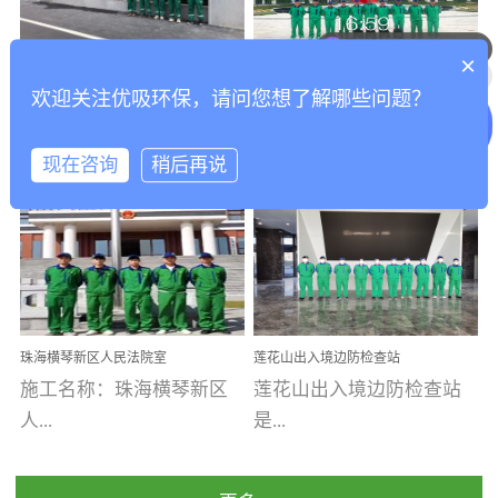
现在有优惠活动吗
乐寓 深圳市安居乐寓
址：广州市南沙区海滨路
程序；生产车间为优吸总
为深圳安居集团旗下城...
南沙珠江湾江门市蓬江区
可以介绍下你们的产品么
部和全国分支机构生产光
×
打造酒店室内空气质量新
香港科技大学广州校区除
禾...
触媒、净醛王、祛味剂等
欢迎关注优吸环保，请问您想了解哪些问题？
标杆——优吸环保·标杆之
甲醛项目圆满完成
优吸环保·除甲醛工程案
工程案例名称：香港科技
优吸系列产品，保质保量
作：东莞美豪雅致酒店室
内空气治理工程纪实
例...
大...
完成生产任务，确保全国
现在咨询
稍后再说
各分支机构的日常产品需
求。资质优势团队优势分
【东莞美豪雅致酒店】室
学广州校区室内空气治
支优势优吸环保是一棵正
内空气治理项目东莞美豪
理 工程案例地址：广
茁壮成长的树，只要我们
雅致酒店 东莞美豪雅
州南沙区·香港科技大学(广
人人都爱护她、珍惜她、
致酒店是为中高端人士...
州)校区 工程案...
她将越来越枝繁叶茂，终
珠海横琴新区人民法院室
莲花山出入境边防检查站
将会成为一棵参天大树！
内除甲醛空气治理项目
室内除甲醛空气治理项目
施工名称：珠海横琴新区
莲花山出入境边防检查站
优吸环保截止2020年拥有
人...
是...
全国600家网点分支机构。