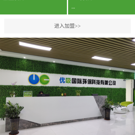
...
进入加盟>>
公司实力香港企业公司、
专利保护优势、双甲资质
企业（“室内环境净化治理
甲级施工资质”“室内环境
污染治理资质等级证
书”）、拥有多名高级《环
境工程高级工程师》室内
空气治理资格认证的治理
人员、掌握室内空气净化
治理实用技术和五项专利
技术、八项计算机软件著
作权登记证书等。研发实
力公司研发团队位于香港