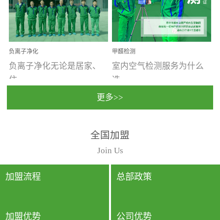
温暖潮湿、营养物质多、
重。汽车的空间范围小，
通风缓慢的空间最易滋生
配件、皮具、装饰多，这
大量霉菌的...
些都是汽...
负离子净化
甲醛检测
负离子净化无论是居家、
室内空气检测服务为什么
住...
选...
更多>>
宿、办公还是各类社会活
择上门检测?☑ 上门检测执
全国加盟
动，人类长时间停留的室
行国家规定的标准检测方
内空间都有整体消毒的需
法，空气采样量准确，检
Join Us
要。因为空间内人流携带
测结果可靠，远胜于其他
的、空气...
检测...
加盟流程
总部政策
加盟优势
公司优势