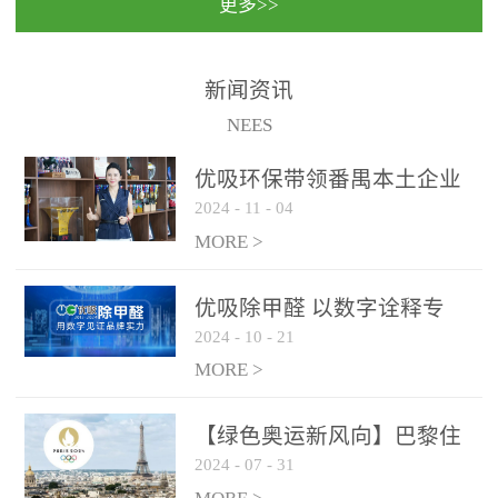
更多>>
民法院室内除甲醛空气治
国家通过设在对外开放口
理项目施工单位：优吸环
岸的出入境边防检查机关
保施工日期：2020年1月珠
（及各出入境边防检查
新闻资讯
海横琴新区人民法院，座
站），依法对出入境人
NEES
落...
员、交通工具...
优吸环保带领番禺本​土企业
2024
-
11
-
04
勇敢破局向“新”
MORE >
优吸除甲醛 以数字诠释专
2024
-
10
-
21
业，尽显除醛品牌实力！
MORE >
【绿色奥运新风向】巴黎住
2024
-
07
-
31
宿风波：优吸环保共建健康