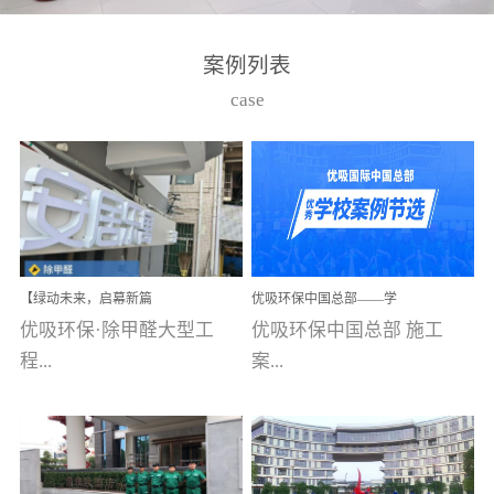
湾仔，有一支拥有高素质
高技能的团队。汇聚了众
案例列表
多的行业专家学者，攻克
case
了众多行业技术难题，并
取得了多项产品技术专利
和多项国家版权局著作
权，获得高新技术企业称
号。生产优势自主生产自
给自足，优吸公司于2015
【绿动未来，启幕新篇
优吸环保中国总部——学
在广州番禺区成功建立产
章】优吸环保中标深圳安
校施工案例(节选)
优吸环保·除甲醛大型工
优吸环保中国总部 施工
品线生产基地，工厂拥有
居乐寓，超大型工装室内
空气治理项目顺利启航，
程...
案...
自动化生产设备和成熟的
匠心筑就健康空间！
生产制作工艺流程。严格
选择源头源材料、严控产
案例【深圳安居乐寓】室
例(学校工装节选)广州南沙
品质量，我们每一批的生
内空气治理项目深圳安居
小学(珠江湾校区)项目地
产产品都经过严格的质检