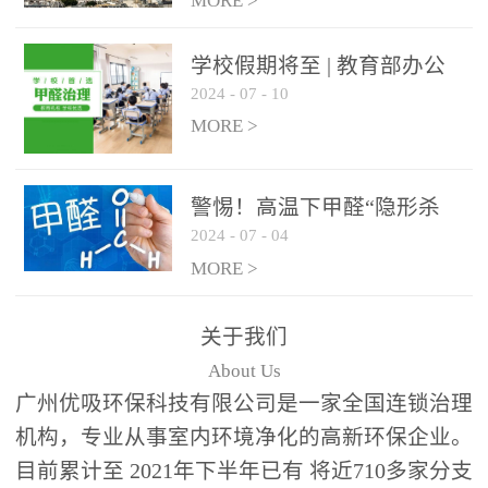
绿色家居
MORE >
学校假期将至 | 教育部办公
2024
-
07
-
10
厅关于加强学校新建校舍室
内空气质量管理通知
MORE >
警惕！高温下甲醛“隐形杀
2024
-
07
-
04
手”来袭，你的家安全吗？
MORE >
关于我们
About Us
广州优吸环保科技有限公司是一家全国连锁治理
机构，专业从事室内环境净化的高新环保企业。
目前累计至 2021年下半年已有 将近710多家分支