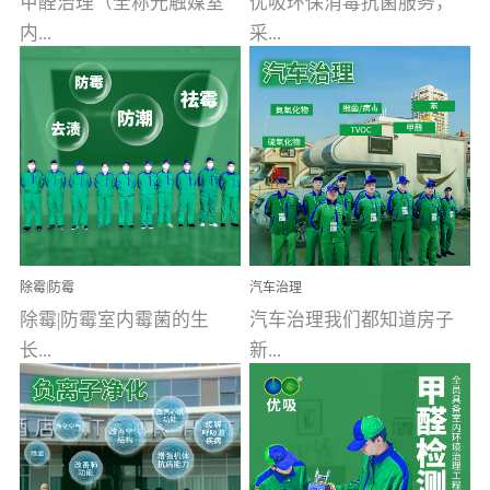
甲醛治理（全称光触媒室
优吸环保消毒抗菌服务，
内...
采...
空气污染净化治理）工业
用行业公认奥维牌消毒
文明的进步，创造了多姿
液，具备杀死人体冠状病
多彩的家居产品和生活情
毒的功效，杀菌率
调，但也带来了以甲醛为
99.99%。相对于传统消毒
首的室内...
液来说，无...
除霉|防霉
汽车治理
除霉|防霉室内霉菌的生
汽车治理我们都知道房子
长...
新...
受温度、湿度、基质养
装修完会有甲醛，其实汽
分、通风四个条件影响，
车的甲醛超标问题更为严